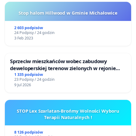
Stop halom Hillwood w Gminie Michałowice
2 603 podpisów
24 Podpisy / 24 godzin
3 Feb 2023
Sprzeciw mieszkańców wobec zabudowy
deweloperskiej terenow zielonych w rejonie
Bulwarów Straceńskich w Bielsku-Białej
1 335 podpisów
23 Podpisy / 24 godzin
9 Jul 2026
STOP Lex Szarlatan-Brońmy Wolności Wyboru
Terapii Naturalnych !
8 126 podpisów