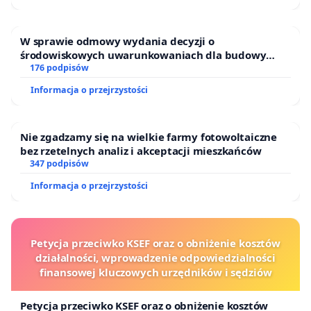
W sprawie odmowy wydania decyzji o
środowiskowych uwarunkowaniach dla budowy
zakładu wytwarzania biometanu „Krynki” w
176 podpisów
Ostrowiu Południowym oraz ochrony mieszkańców i
Informacja o przejrzystości
Puszczy Knyszyńskiej
Nie zgadzamy się na wielkie farmy fotowoltaiczne
bez rzetelnych analiz i akceptacji mieszkańców
347 podpisów
Informacja o przejrzystości
Petycja przeciwko KSEF oraz o obniżenie kosztów
działalności, wprowadzenie odpowiedzialności
finansowej kluczowych urzędników i sędziów
Petycja przeciwko KSEF oraz o obniżenie kosztów