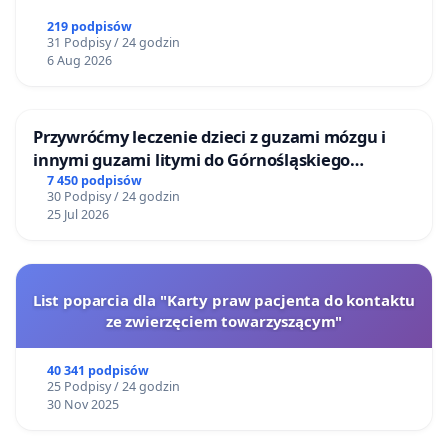
219 podpisów
31 Podpisy / 24 godzin
6 Aug 2026
Przywróćmy leczenie dzieci z guzami mózgu i
innymi guzami litymi do Górnośląskiego
Centrum Zdrowia Dziecka w Katowicach
7 450 podpisów
30 Podpisy / 24 godzin
25 Jul 2026
List poparcia dla "Karty praw pacjenta do kontaktu
ze zwierzęciem towarzyszącym"
40 341 podpisów
25 Podpisy / 24 godzin
30 Nov 2025