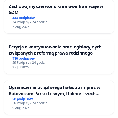
Zachowajmy czerwono-kremowe tramwaje w
GZM
333 podpisów
74 Podpisy / 24 godzin
7 Aug 2026
Petycja o kontynuowanie prac legislacyjnych
związanych z reformą prawa rodzinnego
916 podpisów
59 Podpisy / 24 godzin
27 Jul 2026
Ograniczenie uciążliwego hałasu z imprez w
Katowickim Parku Leśnym, Dolinie Trzech
Stawów i na Lotnisku Muchowiec
58 podpisów
58 Podpisy / 24 godzin
9 Aug 2026