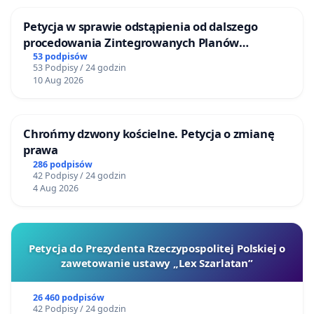
Petycja w sprawie odstąpienia od dalszego
procedowania Zintegrowanych Planów
Inwestycyjnych „Myślenice – Barnasiówka” oraz
53 podpisów
53 Podpisy / 24 godzin
„Myślenice – Bukówka”
10 Aug 2026
Chrońmy dzwony kościelne. Petycja o zmianę
prawa
286 podpisów
42 Podpisy / 24 godzin
4 Aug 2026
Petycja do Prezydenta Rzeczypospolitej Polskiej o
zawetowanie ustawy „Lex Szarlatan”
26 460 podpisów
42 Podpisy / 24 godzin