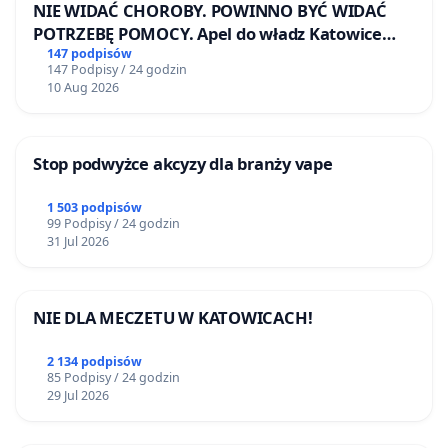
NIE WIDAĆ CHOROBY. POWINNO BYĆ WIDAĆ
POTRZEBĘ POMOCY. Apel do władz Katowice
Airport o przystąpienie do programu HIDDEN
147 podpisów
147 Podpisy / 24 godzin
DISABILITIES SUNFLOWER – SŁONECZNIK –
10 Aug 2026
UKRYTE NIEPEŁNOSPRAWNOŚCI
Stop podwyżce akcyzy dla branży vape
1 503 podpisów
99 Podpisy / 24 godzin
31 Jul 2026
NIE DLA MECZETU W KATOWICACH!
2 134 podpisów
85 Podpisy / 24 godzin
29 Jul 2026