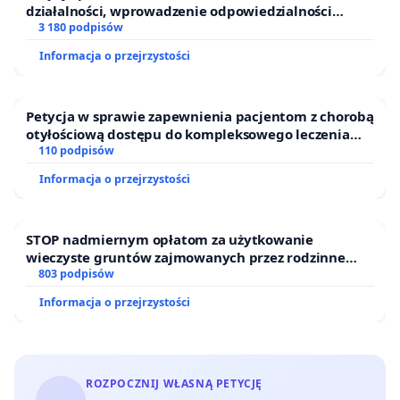
działalności, wprowadzenie odpowiedzialności
finansowej kluczowych urzędników i sędziów
3 180 podpisów
Informacja o przejrzystości
Petycja w sprawie zapewnienia pacjentom z chorobą
otyłościową dostępu do kompleksowego leczenia
oraz programów profilaktycznych.
110 podpisów
Informacja o przejrzystości
STOP nadmiernym opłatom za użytkowanie
wieczyste gruntów zajmowanych przez rodzinne
ogrody działkowe.
803 podpisów
Informacja o przejrzystości
ROZPOCZNIJ WŁASNĄ PETYCJĘ