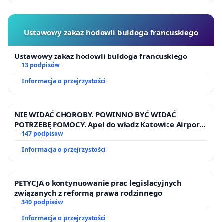
Ustawowy zakaz hodowli buldoga francuskiego
Ustawowy zakaz hodowli buldoga francuskiego
13 podpisów
Informacja o przejrzystości
NIE WIDAĆ CHOROBY. POWINNO BYĆ WIDAĆ
POTRZEBĘ POMOCY. Apel do władz Katowice Airport
o przystąpienie do programu HIDDEN DISABILITIES
147 podpisów
SUNFLOWER – SŁONECZNIK – UKRYTE
Informacja o przejrzystości
NIEPEŁNOSPRAWNOŚCI
PETYCJA o kontynuowanie prac legislacyjnych
związanych z reformą prawa rodzinnego
340 podpisów
Informacja o przejrzystości