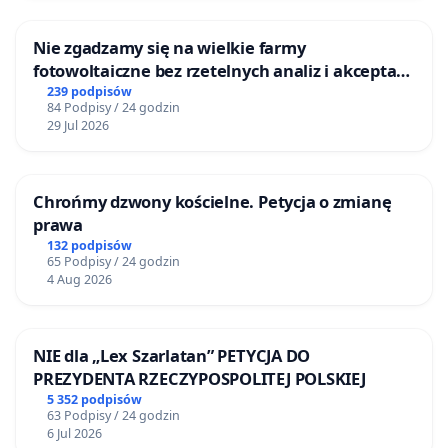
Nie zgadzamy się na wielkie farmy
fotowoltaiczne bez rzetelnych analiz i akceptacji
mieszkańców
239 podpisów
84 Podpisy / 24 godzin
29 Jul 2026
Chrońmy dzwony kościelne. Petycja o zmianę
prawa
132 podpisów
65 Podpisy / 24 godzin
4 Aug 2026
NIE dla „Lex Szarlatan” PETYCJA DO
PREZYDENTA RZECZYPOSPOLITEJ POLSKIEJ
5 352 podpisów
63 Podpisy / 24 godzin
6 Jul 2026