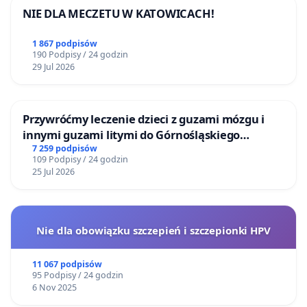
NIE DLA MECZETU W KATOWICACH!
1 867 podpisów
190 Podpisy / 24 godzin
29 Jul 2026
Przywróćmy leczenie dzieci z guzami mózgu i
innymi guzami litymi do Górnośląskiego
Centrum Zdrowia Dziecka w Katowicach
7 259 podpisów
109 Podpisy / 24 godzin
25 Jul 2026
Nie dla obowiązku szczepień i szczepionki HPV
11 067 podpisów
95 Podpisy / 24 godzin
6 Nov 2025