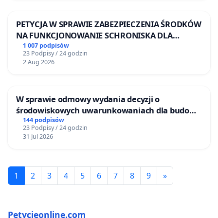
PETYCJA W SPRAWIE ZABEZPIECZENIA ŚRODKÓW
NA FUNKCJONOWANIE SCHRONISKA DLA
BEZDOMNYCH ZWIERZĄT W SKARYSZEWIE
1 007 podpisów
23 Podpisy / 24 godzin
2 Aug 2026
W sprawie odmowy wydania decyzji o
środowiskowych uwarunkowaniach dla budowy
zakładu wytwarzania biometanu „Krynki” w
144 podpisów
23 Podpisy / 24 godzin
Ostrowiu Południowym oraz ochrony
31 Jul 2026
mieszkańców i Puszczy Knyszyńskiej
1
2
3
4
5
6
7
8
9
»
Petycjeonline.com