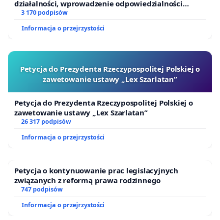
działalności, wprowadzenie odpowiedzialności
finansowej kluczowych urzędników i sędziów
3 170 podpisów
Informacja o przejrzystości
Petycja do Prezydenta Rzeczypospolitej Polskiej o
zawetowanie ustawy „Lex Szarlatan”
Petycja do Prezydenta Rzeczypospolitej Polskiej o
zawetowanie ustawy „Lex Szarlatan”
26 317 podpisów
Informacja o przejrzystości
Petycja o kontynuowanie prac legislacyjnych
związanych z reformą prawa rodzinnego
747 podpisów
Informacja o przejrzystości