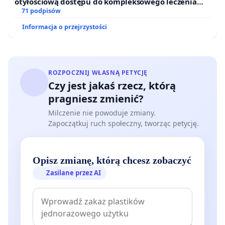
otyłościową dostępu do kompleksowego leczenia
oraz programów profilaktycznych.
71 podpisów
Informacja o przejrzystości
ROZPOCZNIJ WŁASNĄ PETYCJĘ
Czy jest jakaś rzecz, którą
pragniesz zmienić?
Milczenie nie powoduje zmiany.
Zapoczątkuj ruch społeczny, tworząc petycję.
Opisz zmianę, którą chcesz zobaczyć
Zasilane przez AI