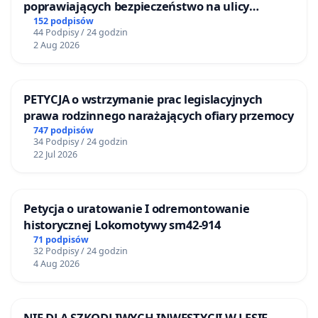
poprawiających bezpieczeństwo na ulicy
Żeromskiego w Otwocku
152 podpisów
44 Podpisy / 24 godzin
2 Aug 2026
PETYCJA o wstrzymanie prac legislacyjnych
prawa rodzinnego narażających ofiary przemocy
747 podpisów
34 Podpisy / 24 godzin
22 Jul 2026
Petycja o uratowanie I odremontowanie
historycznej Lokomotywy sm42-914
71 podpisów
32 Podpisy / 24 godzin
4 Aug 2026
NIE DLA SZKODLIWYCH INWESTYCJI W LESIE