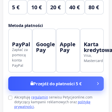
5 €
10 €
20 €
40 €
80 €
Metoda płatności
PayPal
Google
Apple
Karta
Pay
Pay
kredytow
Zapłać za
pomocą
Visa,
konta
Mastercard
PayPal
Przejdź do płatności 5 €
Akceptuję
regulamin
serwisu Petycjeonline.com
dotyczący kampanii reklamowych oraz
politykę
prywatności
.