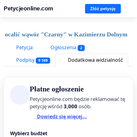
Petycjeonline.com
Złóż petycję
ocalić wąwóz "Czarny" w Kazimierzu Dolnym
Petycja
Ogłoszenia
2
Podpisy
Dodatkowa widzialność
9 169
Płatne ogłoszenie
Petycjeonline.com będzie reklamować tę
petycję wśród
3,000
osób.
Dowiedz się więcej...
Wybierz budżet