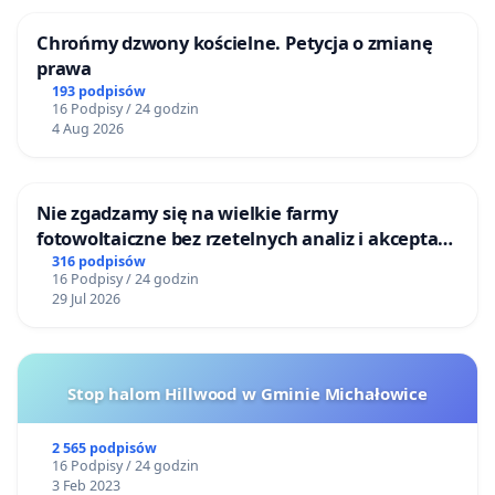
Chrońmy dzwony kościelne. Petycja o zmianę
prawa
193 podpisów
16 Podpisy / 24 godzin
4 Aug 2026
Nie zgadzamy się na wielkie farmy
fotowoltaiczne bez rzetelnych analiz i akceptacji
mieszkańców
316 podpisów
16 Podpisy / 24 godzin
29 Jul 2026
Stop halom Hillwood w Gminie Michałowice
2 565 podpisów
16 Podpisy / 24 godzin
3 Feb 2023