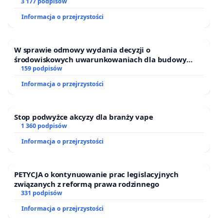
finansowej kluczowych urzędników i sędziów
3 177 podpisów
Informacja o przejrzystości
W sprawie odmowy wydania decyzji o
środowiskowych uwarunkowaniach dla budowy
zakładu wytwarzania biometanu „Krynki” w
159 podpisów
Ostrowiu Południowym oraz ochrony mieszkańców i
Informacja o przejrzystości
Puszczy Knyszyńskiej
Stop podwyżce akcyzy dla branży vape
1 360 podpisów
Informacja o przejrzystości
PETYCJA o kontynuowanie prac legislacyjnych
związanych z reformą prawa rodzinnego
331 podpisów
Informacja o przejrzystości