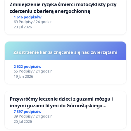
Zmniejszenie ryzyka śmierci motocyklisty przy
zderzeniu z barierą energochłonną
1 616 podpisów
69 Podpisy / 24 godzin
23 Jul 2026
Zaostrzenie kar za znęcanie się nad zwierzętami
2 622 podpisów
65 Podpisy / 24 godzin
19 Jan 2026
Przywróćmy leczenie dzieci z guzami mózgu i
innymi guzami litymi do Górnośląskiego
Centrum Zdrowia Dziecka w Katowicach
7 397 podpisów
39 Podpisy / 24 godzin
25 Jul 2026