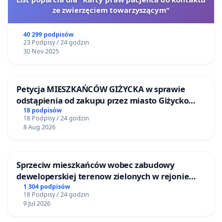
ze zwierzęciem towarzyszącym"
40 299 podpisów
23 Podpisy / 24 godzin
30 Nov 2025
Petycja MIESZKAŃCÓW GIŻYCKA w sprawie
odstąpienia od zakupu przez miasto Giżycko
nieruchomości położonej nad jeziorem Niegocin
18 podpisów
18 Podpisy / 24 godzin
8 Aug 2026
Sprzeciw mieszkańców wobec zabudowy
deweloperskiej terenow zielonych w rejonie
Bulwarów Straceńskich w Bielsku-Białej
1 304 podpisów
18 Podpisy / 24 godzin
9 Jul 2026