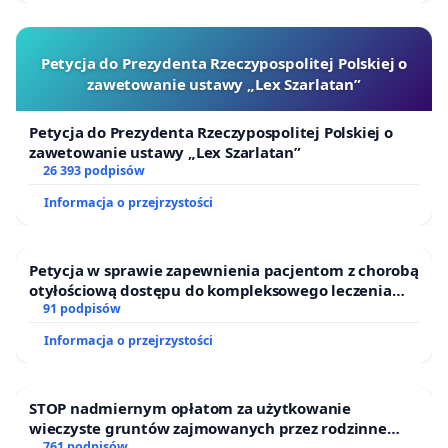
Petycja do Prezydenta Rzeczypospolitej Polskiej o
zawetowanie ustawy „Lex Szarlatan”
Petycja do Prezydenta Rzeczypospolitej Polskiej o
zawetowanie ustawy „Lex Szarlatan”
26 393 podpisów
Informacja o przejrzystości
Petycja w sprawie zapewnienia pacjentom z chorobą
otyłościową dostępu do kompleksowego leczenia
oraz programów profilaktycznych.
91 podpisów
Informacja o przejrzystości
STOP nadmiernym opłatom za użytkowanie
wieczyste gruntów zajmowanych przez rodzinne
761 podpisów