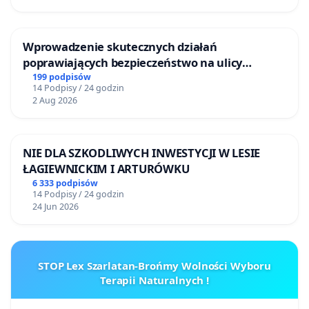
Wprowadzenie skutecznych działań
poprawiających bezpieczeństwo na ulicy
Żeromskiego w Otwocku
199 podpisów
14 Podpisy / 24 godzin
2 Aug 2026
NIE DLA SZKODLIWYCH INWESTYCJI W LESIE
ŁAGIEWNICKIM I ARTURÓWKU
6 333 podpisów
14 Podpisy / 24 godzin
24 Jun 2026
STOP Lex Szarlatan-Brońmy Wolności Wyboru
Terapii Naturalnych !