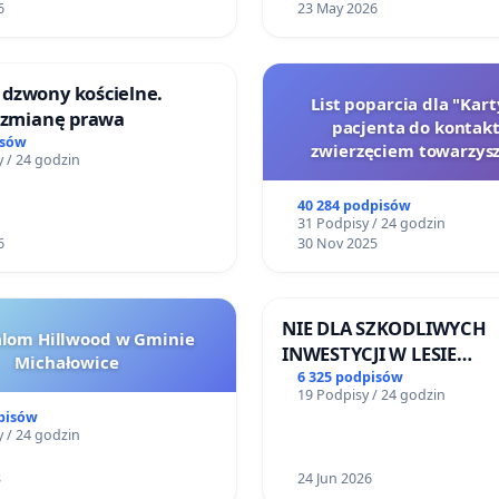
6
23 May 2026
dzwony kościelne.
List poparcia dla "Kar
o zmianę prawa
pacjenta do kontakt
isów
zwierzęciem towarzys
 / 24 godzin
40 284 podpisów
31 Podpisy / 24 godzin
6
30 Nov 2025
NIE DLA SZKODLIWYCH
alom Hillwood w Gminie
INWESTYCJI W LESIE
Michałowice
ŁAGIEWNICKIM I ARTU
6 325 podpisów
19 Podpisy / 24 godzin
pisów
 / 24 godzin
3
24 Jun 2026