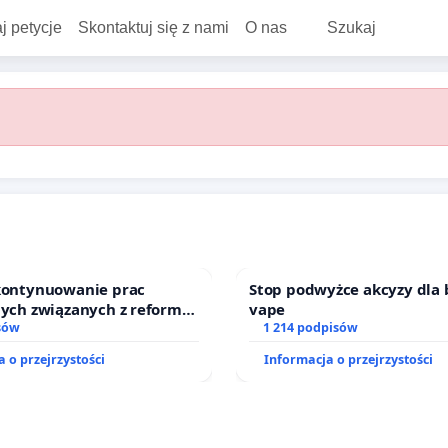
j petycje
Skontaktuj się z nami
O nas
Szukaj
 kontynuowanie prac
Stop podwyżce akcyzy dla 
nych związanych z reformą
vape
zinnego
sów
1 214 podpisów
 o przejrzystości
Informacja o przejrzystości