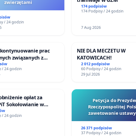
zwierzętami
174 podpisów
174 Podpisy / 24 godzin
pisów
y / 24 godzin
6
7 Aug 2026
o kontynuowanie prac
NIE DLA MECZETU W
jnych związanych z
KATOWICACH!
prawa rodzinnego
isów
2 012 podpisów
 / 24 godzin
60 Podpisy / 24 godzin
6
29 Jul 2026
obniżenie opłat za
Petycja do Prezyde
PiT Sokołowianie w
Rzeczypospolitej Pols
kim Ośrodku Kultury
sów
zawetowanie ustawy
 / 24 godzin
Szarlatan”
26 371 podpisów
37 Podpisy / 24 godzin