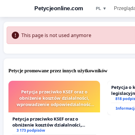
Petycjeonline.com
Przegląda
PL ▼
This page is not used anymore
Petycje promowane przez innych użytkowników
Petycja o
Petycja przeciwko KSEF oraz o
legislacyj
obniżenie kosztów działalności,
prawa rod
818 podpi
wprowadzenie odpowiedzialności
Informacja
finansowej kluczowych urzędników i
sędziów
Petycja przeciwko KSEF oraz o
obniżenie kosztów działalności,
wprowadzenie odpowiedzialności
3 173 podpisów