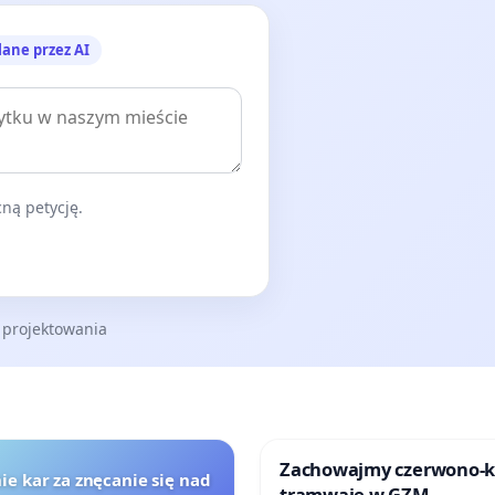
lane przez AI
ną petycję.
 projektowania
Zachowajmy czerwono-
ie kar za znęcanie się nad
tramwaje w GZM