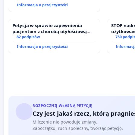
finansowej kluczowych urzędników i
Informacja o przejrzystości
sędziów
Petycja w sprawie zapewnienia
STOP nadm
pacjentom z chorobą otyłościową
użytkowan
dostępu do kompleksowego leczenia
82 podpisów
zajmowany
750 podpi
oraz programów profilaktycznych.
działkowe.
Informacja o przejrzystości
Informacja
ROZPOCZNIJ WŁASNĄ PETYCJĘ
Czy jest jakaś rzecz, którą pragni
Milczenie nie powoduje zmiany.
Zapoczątkuj ruch społeczny, tworząc petycję.