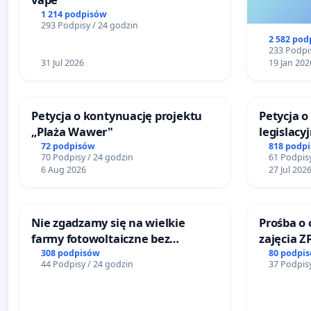
1 214 podpisów
293 Podpisy / 24 godzin
2 582 pod
233 Podpis
31 Jul 2026
19 Jan 202
Petycja o kontynuację projektu
Petycja 
„Plaża Wawer"
legislacy
reformą 
72 podpisów
818 podp
70 Podpisy / 24 godzin
61 Podpisy
6 Aug 2026
27 Jul 202
Nie zgadzamy się na wielkie
Prośba o 
farmy fotowoltaiczne bez
zajęcia Z
rzetelnych analiz i akceptacji
Sokołows
308 podpisów
80 podpi
44 Podpisy / 24 godzin
37 Podpisy
mieszkańców