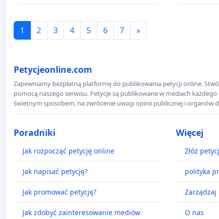
1
2
3
4
5
6
7
»
Petycjeonline.com
Zapewniamy bezpłatną platformę do publikowania petycji online. Stwór
pomocą naszego serwisu. Petycje są publikowane w mediach każdego dni
świetnym sposobem, na zwrócenie uwagi opinii publicznej i organów d
Poradniki
Więcej
Jak rozpocząć petycję online
Złóż petyc
Jak napisać petycję?
polityka p
Jak promować petycję?
Zarządzaj 
Jak zdobyć zainteresowanie mediów
O nas