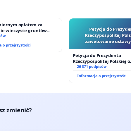
iernym opłatom za
Petycja do Prezyde
ie wieczyste gruntów
Rzeczypospolitej Pols
ch przez rodzinne ogrody
sów
zawetowanie ustawy
 o przejrzystości
Szarlatan”
Petycja do Prezydenta
Rzeczypospolitej Polskiej o
zawetowanie ustawy „Lex 
26 371 podpisów
Informacja o przejrzystości
esz zmienić?