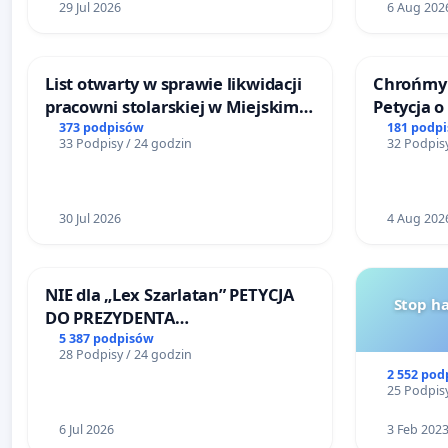
29 Jul 2026
6 Aug 202
List otwarty w sprawie likwidacji
Chrońmy 
pracowni stolarskiej w Miejskim
Petycja 
Teatrze Miniatura w Gdańsku
373 podpisów
181 podp
33 Podpisy / 24 godzin
32 Podpisy
30 Jul 2026
4 Aug 202
NIE dla „Lex Szarlatan” PETYCJA
Stop h
DO PREZYDENTA
RZECZYPOSPOLITEJ POLSKIEJ
5 387 podpisów
28 Podpisy / 24 godzin
2 552 pod
25 Podpisy
6 Jul 2026
3 Feb 202