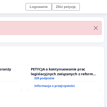
Logowanie
Złóż petycję
branży
PETYCJA o kontynuowanie prac
legislacyjnych związanych z reformą
prawa rodzinnego
329 podpisów
Informacja o przejrzystości