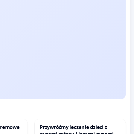
kremowe
Przywróćmy leczenie dzieci z
guzami mózgu i innymi guzami