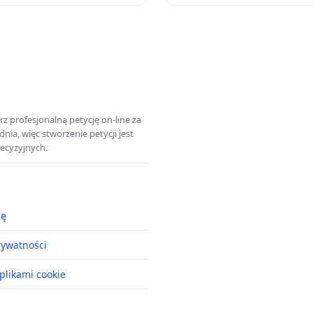
z profesjonalną petycję on-line za
a, więc stworzenie petycji jest
ecyzyjnych.
ję
rywatności
plikami cookie