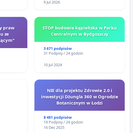
9 Jul 2026
ty praw
STOP budowie kąpieliska w Parku
u ze
Centralnym w Bydgoszczy
zącym"
3 671 podpisów
31 Podpisy / 24 godzin
10 Jul 2024
NIE dla projektu Zdrowie 2.0 i
inwestycji Dżungla 360 w Ogrodzie
RÓWKU
Botanicznym w Łodzi
8 481 podpisów
19 Podpisy / 24 godzin
16 Dec 2025