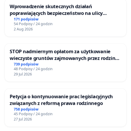
Wprowadzenie skutecznych działań
poprawiających bezpieczeństwo na ulicy
Żeromskiego w Otwocku
171 podpisów
54 Podpisy / 24 godzin
2 Aug 2026
STOP nadmiernym opłatom za użytkowanie
wieczyste gruntów zajmowanych przez rodzinne
ogrody działkowe.
739 podpisów
48 Podpisy / 24 godzin
29 Jul 2026
Petycja o kontynuowanie prac legislacyjnych
związanych z reformą prawa rodzinnego
758 podpisów
45 Podpisy / 24 godzin
27 Jul 2026