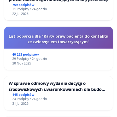
759 podpisów
31 Podpisy / 24 godzin
22 Jul 2026
List poparcia dla "Karty praw pacjenta do kontaktu
ze zwierzęciem towarzyszącym"
40 253 podpisów
29 Podpisy / 24 godzin
30 Nov 2025
W sprawie odmowy wydania decyzji o
środowiskowych uwarunkowaniach dla budowy
zakładu wytwarzania biometanu „Krynki” w
145 podpisów
24 Podpisy / 24 godzin
Ostrowiu Południowym oraz ochrony
31 Jul 2026
mieszkańców i Puszczy Knyszyńskiej