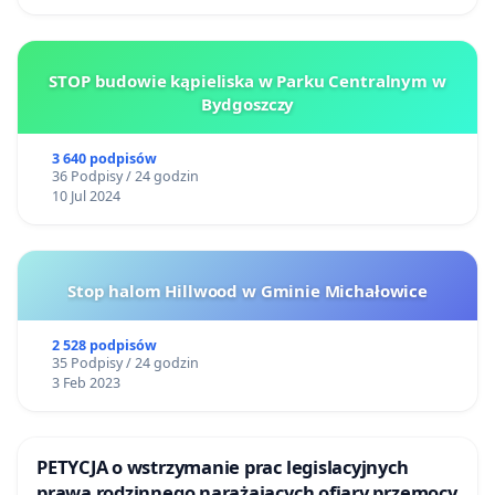
STOP budowie kąpieliska w Parku Centralnym w
Bydgoszczy
3 640 podpisów
36 Podpisy / 24 godzin
10 Jul 2024
Stop halom Hillwood w Gminie Michałowice
2 528 podpisów
35 Podpisy / 24 godzin
3 Feb 2023
PETYCJA o wstrzymanie prac legislacyjnych
prawa rodzinnego narażających ofiary przemocy