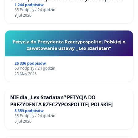
Bulwarów Straceńskich w Bielsku-Białej
1 244 podpisów
65 Podpisy / 24 godzin
9 Jul 2026
Petycja do Prezydenta Rzeczypospolitej Polskiej o
zawetowanie ustawy „Lex Szarlatan”
26 336 podpisów
60 Podpisy / 24 godzin
23 May 2026
NIE dla „Lex Szarlatan” PETYCJA DO
PREZYDENTA RZECZYPOSPOLITEJ POLSKIEJ
5 359 podpisów
58 Podpisy / 24 godzin
6 Jul 2026