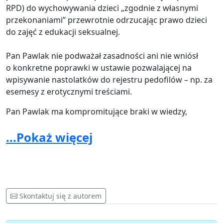
RPD) do wychowywania dzieci „zgodnie z własnymi
przekonaniami” przewrotnie odrzucając prawo dzieci
do zajęć z edukacji seksualnej.
Pan Pawlak nie podważał zasadności ani nie wniósł
o konkretne poprawki w ustawie pozwalającej na
wpisywanie nastolatków do rejestru pedofilów – np. za
esemesy z erotycznymi treściami.
Pan Pawlak ma kompromitujące braki w wiedzy,
gdyż edukację seksualną utożsamia
...Pokaż więcej
z „seksualizowaniem dzieci”. "Nie chcemy, by dzieci
dowiadywały się w szkole, że np. krowy są gwałcone, by
dawały mleko".
Pan Pawlak nie wie także że w Polsce w ciążę nie
zachodzi ok. 300 nastolatek rocznie. Jest ich w
Skontaktuj się z autorem
rzeczywistości ok. 10 tys.