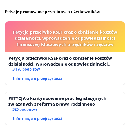
najważniejsza jest sprawiedliwość. A nie prawo i
sprawiedliwość.
Petycje promowane przez innych użytkowników
Pan Pawlak powołując się na art. 48 Konstytucji RP:
„Rodzice mają prawo do wychowania dzieci zgodnie z
Petycja przeciwko KSEF oraz o obniżenie kosztów
własnymi przekonaniami. Wychowanie to powinno
działalności, wprowadzenie odpowiedzialności
uwzględniać stopień dojrzałości dziecka, a także
finansowej kluczowych urzędników i sędziów
wolność jego sumienia i wyznania oraz jego
przekonania”, umyślnie chyba zapomina o drugim
Petycja przeciwko KSEF oraz o obniżenie kosztów
zdaniu tego artykułu: „wychowanie dzieci nie może
działalności, wprowadzenie odpowiedzialności
ograniczać ich wolności sumienia ani pozbawiać szansy
finansowej kluczowych urzędników i sędziów
3 170 podpisów
na uformowanie swoich własnych przekonań”.
Informacja o przejrzystości
Dorota Zawadzka -psycholog.
Kawaler Orderu Uśmiechu.
PETYCJA o kontynuowanie prac legislacyjnych
Odznaczona medalem "Infantis Dignitatis Defensori".
związanych z reformą prawa rodzinnego
W latach 2010-2018 społeczny doradca Rzecznika Praw
326 podpisów
Dziecka Marka Michalaka
Informacja o przejrzystości