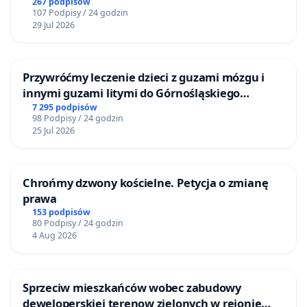
mieszkańców
267 podpisów
107 Podpisy / 24 godzin
29 Jul 2026
Przywróćmy leczenie dzieci z guzami mózgu i
innymi guzami litymi do Górnośląskiego
Centrum Zdrowia Dziecka w Katowicach
7 295 podpisów
98 Podpisy / 24 godzin
25 Jul 2026
Chrońmy dzwony kościelne. Petycja o zmianę
prawa
153 podpisów
80 Podpisy / 24 godzin
4 Aug 2026
Sprzeciw mieszkańców wobec zabudowy
deweloperskiej terenow zielonych w rejonie