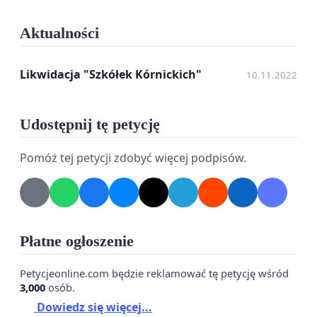
Zwracamy sie z wnioskiem o cofnięcie w/w decyzji i
zaprzestanie wyprzedaży roślin zmierzającej do
Aktualności
nieodwracalnej utraty dorobku wielu pokoleń.
Likwidacja "Szkółek Kórnickich"
10.11.2022
Udostępnij tę petycję
Pomóż tej petycji zdobyć więcej podpisów.
Płatne ogłoszenie
Petycjeonline.com będzie reklamować tę petycję wśród
3,000
osób.
Dowiedz się więcej...