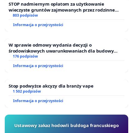
STOP nadmiernym opłatom za użytkowanie
wieczyste gruntów zajmowanych przez rodzinne
ogrody działkowe.
803 podpisów
Informacja o przejrzystości
W sprawie odmowy wydania decyzji o
środowiskowych uwarunkowaniach dla budowy
zakładu wytwarzania biometanu „Krynki” w
176 podpisów
Ostrowiu Południowym oraz ochrony mieszkańców i
Informacja o przejrzystości
Puszczy Knyszyńskiej
Stop podwyżce akcyzy dla branży vape
1 502 podpisów
Informacja o przejrzystości
Ustawowy zakaz hodowli buldoga francuskiego