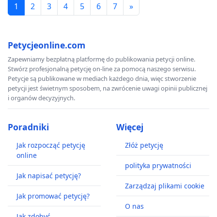
1
2
3
4
5
6
7
»
Petycjeonline.com
Zapewniamy bezpłatną platformę do publikowania petycji online.
Stwórz profesjonalną petycję on-line za pomocą naszego serwisu.
Petycje są publikowane w mediach każdego dnia, więc stworzenie
petycji jest świetnym sposobem, na zwrócenie uwagi opinii publicznej
i organów decyzyjnych.
Poradniki
Więcej
Jak rozpocząć petycję
Złóż petycję
online
polityka prywatności
Jak napisać petycję?
Zarządzaj plikami cookie
Jak promować petycję?
O nas
Jak zdobyć