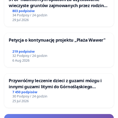
wieczyste gruntów zajmowanych przez rodzinne
ogrody działkowe.
803 podpisów
34 Podpisy / 24 godzin
29 Jul 2026
Petycja o kontynuację projektu „Plaża Wawer"
219 podpisów
32 Podpisy / 24 godzin
6 Aug 2026
Przywróćmy leczenie dzieci z guzami mózgu i
innymi guzami litymi do Górnośląskiego
Centrum Zdrowia Dziecka w Katowicach
7 450 podpisów
30 Podpisy / 24 godzin
25 Jul 2026