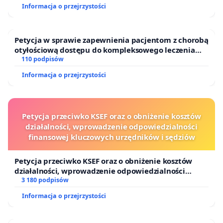
Informacja o przejrzystości
Petycja w sprawie zapewnienia pacjentom z chorobą
otyłościową dostępu do kompleksowego leczenia
oraz programów profilaktycznych.
110 podpisów
Informacja o przejrzystości
Petycja przeciwko KSEF oraz o obniżenie kosztów
działalności, wprowadzenie odpowiedzialności
finansowej kluczowych urzędników i sędziów
Petycja przeciwko KSEF oraz o obniżenie kosztów
działalności, wprowadzenie odpowiedzialności
finansowej kluczowych urzędników i sędziów
3 180 podpisów
Informacja o przejrzystości