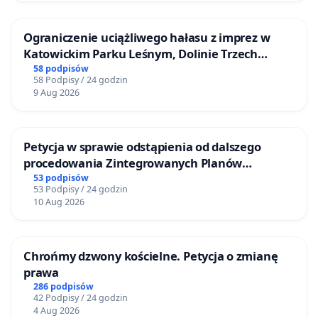
Ograniczenie uciążliwego hałasu z imprez w
Katowickim Parku Leśnym, Dolinie Trzech
Stawów i na Lotnisku Muchowiec
58 podpisów
58 Podpisy / 24 godzin
9 Aug 2026
Petycja w sprawie odstąpienia od dalszego
procedowania Zintegrowanych Planów
Inwestycyjnych „Myślenice – Barnasiówka” oraz
53 podpisów
53 Podpisy / 24 godzin
„Myślenice – Bukówka”
10 Aug 2026
Chrońmy dzwony kościelne. Petycja o zmianę
prawa
286 podpisów
42 Podpisy / 24 godzin
4 Aug 2026