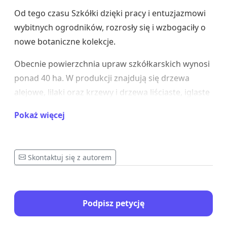
Od tego czasu Szkółki dzięki pracy i entuzjazmowi
wybitnych ogrodników, rozrosły się i wzbogaciły o
nowe botaniczne kolekcje.
Obecnie powierzchnia upraw szkółkarskich wynosi
ponad 40 ha. W produkcji znajdują się drzewa
alejowe, lilaki oraz krzewy i drzewa liściaste, iglaste
i owocowe.
Pokaż więcej
Zakład posiada wieloletnią renomę, a marka
"Szkółki Kórnickie" jest dobrze znana w kraju i za
granicą.
Skontaktuj się z autorem
Niestety decyzją Prezesa PAN z dnia 31 maja 2021r.
Zakład Doświadczalny z końcem roku 2022 ma
Podpisz petycję
przestać istnieć.