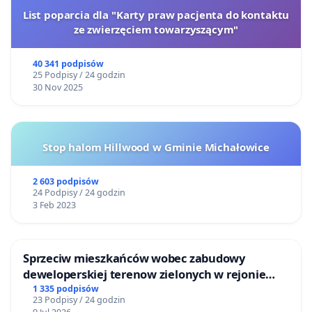
List poparcia dla "Karty praw pacjenta do kontaktu
ze zwierzęciem towarzyszącym"
40 341 podpisów
25 Podpisy / 24 godzin
30 Nov 2025
Stop halom Hillwood w Gminie Michałowice
2 603 podpisów
24 Podpisy / 24 godzin
3 Feb 2023
Sprzeciw mieszkańców wobec zabudowy
deweloperskiej terenow zielonych w rejonie
Bulwarów Straceńskich w Bielsku-Białej
1 335 podpisów
23 Podpisy / 24 godzin