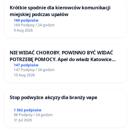
Krótkie spodnie dla kierowców komunikacji
miejskiej podczas upałów
169 podpisów
169 Podpisy / 24 godzin
9 Aug 2026
NIE WIDAĆ CHOROBY. POWINNO BYĆ WIDAĆ
POTRZEBĘ POMOCY. Apel do władz Katowice
Airport o przystąpienie do programu HIDDEN
147 podpisów
147 Podpisy / 24 godzin
DISABILITIES SUNFLOWER – SŁONECZNIK –
10 Aug 2026
UKRYTE NIEPEŁNOSPRAWNOŚCI
Stop podwyżce akcyzy dla branży vape
1 502 podpisów
98 Podpisy / 24 godzin
31 Jul 2026