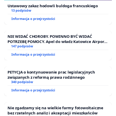
Ustawowy zakaz hodowli buldoga francuskiego
13 podpisów
Informacja o przejrzystości
NIE WIDAĆ CHOROBY. POWINNO BYĆ WIDAĆ
POTRZEBĘ POMOCY. Apel do władz Katowice Airport
o przystąpienie do programu HIDDEN DISABILITIES
147 podpisów
SUNFLOWER – SŁONECZNIK – UKRYTE
Informacja o przejrzystości
NIEPEŁNOSPRAWNOŚCI
PETYCJA o kontynuowanie prac legislacyjnych
związanych z reformą prawa rodzinnego
340 podpisów
Informacja o przejrzystości
Nie zgadzamy się na wielkie farmy fotowoltaiczne
bez rzetelnych analiz i akceptacji mieszkańców