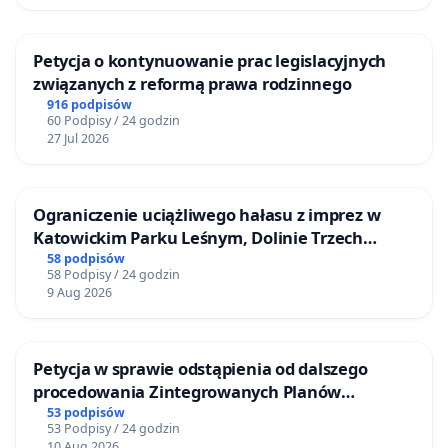
Petycja o kontynuowanie prac legislacyjnych
związanych z reformą prawa rodzinnego
916 podpisów
60 Podpisy / 24 godzin
27 Jul 2026
Ograniczenie uciążliwego hałasu z imprez w
Katowickim Parku Leśnym, Dolinie Trzech
Stawów i na Lotnisku Muchowiec
58 podpisów
58 Podpisy / 24 godzin
9 Aug 2026
Petycja w sprawie odstąpienia od dalszego
procedowania Zintegrowanych Planów
Inwestycyjnych „Myślenice – Barnasiówka” oraz
53 podpisów
53 Podpisy / 24 godzin
„Myślenice – Bukówka”
10 Aug 2026