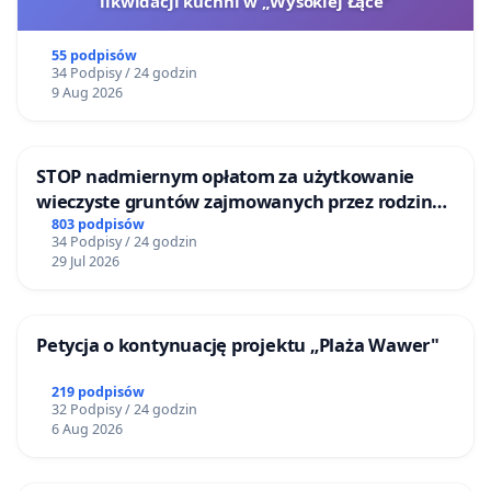
likwidacji kuchni w „Wysokiej Łące”
55 podpisów
34 Podpisy / 24 godzin
9 Aug 2026
STOP nadmiernym opłatom za użytkowanie
wieczyste gruntów zajmowanych przez rodzinne
ogrody działkowe.
803 podpisów
34 Podpisy / 24 godzin
29 Jul 2026
Petycja o kontynuację projektu „Plaża Wawer"
219 podpisów
32 Podpisy / 24 godzin
6 Aug 2026