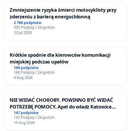
Zmniejszenie ryzyka śmierci motocyklisty przy
zderzeniu z barierą energochłonną
2 788 podpisów
935 Podpisy / 24 godzin
23 Jul 2026
Krótkie spodnie dla kierowców komunikacji
miejskiej podczas upałów
168 podpisów
168 Podpisy / 24 godzin
9 Aug 2026
NIE WIDAĆ CHOROBY. POWINNO BYĆ WIDAĆ
POTRZEBĘ POMOCY. Apel do władz Katowice
Airport o przystąpienie do programu HIDDEN
147 podpisów
147 Podpisy / 24 godzin
DISABILITIES SUNFLOWER – SŁONECZNIK –
10 Aug 2026
UKRYTE NIEPEŁNOSPRAWNOŚCI