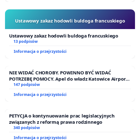
Ustawowy zakaz hodowli buldoga francuskiego
Ustawowy zakaz hodowli buldoga francuskiego
13 podpisów
Informacja o przejrzystości
NIE WIDAĆ CHOROBY. POWINNO BYĆ WIDAĆ
POTRZEBĘ POMOCY. Apel do władz Katowice Airport
o przystąpienie do programu HIDDEN DISABILITIES
147 podpisów
SUNFLOWER – SŁONECZNIK – UKRYTE
Informacja o przejrzystości
NIEPEŁNOSPRAWNOŚCI
PETYCJA o kontynuowanie prac legislacyjnych
związanych z reformą prawa rodzinnego
340 podpisów
Informacja o przejrzystości