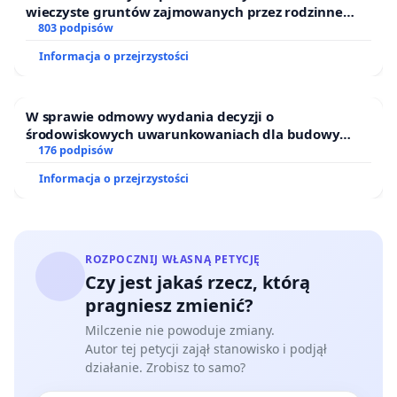
wieczyste gruntów zajmowanych przez rodzinne
ogrody działkowe.
803 podpisów
Informacja o przejrzystości
W sprawie odmowy wydania decyzji o
środowiskowych uwarunkowaniach dla budowy
zakładu wytwarzania biometanu „Krynki” w
176 podpisów
Ostrowiu Południowym oraz ochrony mieszkańców i
Informacja o przejrzystości
Puszczy Knyszyńskiej
ROZPOCZNIJ WŁASNĄ PETYCJĘ
Czy jest jakaś rzecz, którą
pragniesz zmienić?
Milczenie nie powoduje zmiany.
Autor tej petycji zajął stanowisko i podjął
działanie. Zrobisz to samo?