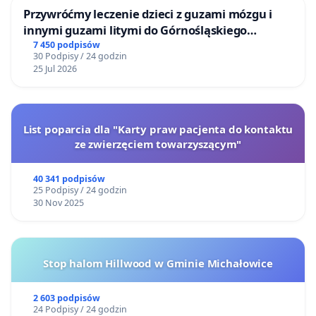
Przywróćmy leczenie dzieci z guzami mózgu i
innymi guzami litymi do Górnośląskiego
Centrum Zdrowia Dziecka w Katowicach
7 450 podpisów
30 Podpisy / 24 godzin
25 Jul 2026
List poparcia dla "Karty praw pacjenta do kontaktu
ze zwierzęciem towarzyszącym"
40 341 podpisów
25 Podpisy / 24 godzin
30 Nov 2025
Stop halom Hillwood w Gminie Michałowice
2 603 podpisów
24 Podpisy / 24 godzin