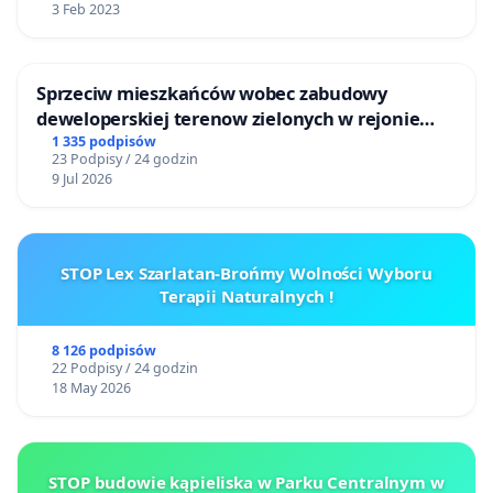
3 Feb 2023
Sprzeciw mieszkańców wobec zabudowy
deweloperskiej terenow zielonych w rejonie
Bulwarów Straceńskich w Bielsku-Białej
1 335 podpisów
23 Podpisy / 24 godzin
9 Jul 2026
STOP Lex Szarlatan-Brońmy Wolności Wyboru
Terapii Naturalnych !
8 126 podpisów
22 Podpisy / 24 godzin
18 May 2026
STOP budowie kąpieliska w Parku Centralnym w