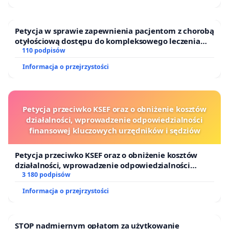
Petycja w sprawie zapewnienia pacjentom z chorobą
otyłościową dostępu do kompleksowego leczenia
oraz programów profilaktycznych.
110 podpisów
Informacja o przejrzystości
Petycja przeciwko KSEF oraz o obniżenie kosztów
działalności, wprowadzenie odpowiedzialności
finansowej kluczowych urzędników i sędziów
Petycja przeciwko KSEF oraz o obniżenie kosztów
działalności, wprowadzenie odpowiedzialności
finansowej kluczowych urzędników i sędziów
3 180 podpisów
Informacja o przejrzystości
STOP nadmiernym opłatom za użytkowanie