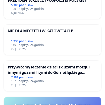
PREZYDENTA RZECZYPOSPOLITEJ POLSKIEJ
5 300 podpisów
196 Podpisy / 24 godzin
6 Jul 2026
NIE DLA MECZETU W KATOWICACH!
1 733 podpisów
145 Podpisy / 24 godzin
29 Jul 2026
Przywróćmy leczenie dzieci z guzami mózgu i
innymi guzami litymi do Górnośląskiego
Centrum Zdrowia Dziecka w Katowicach
7 194 podpisów
107 Podpisy / 24 godzin
25 Jul 2026