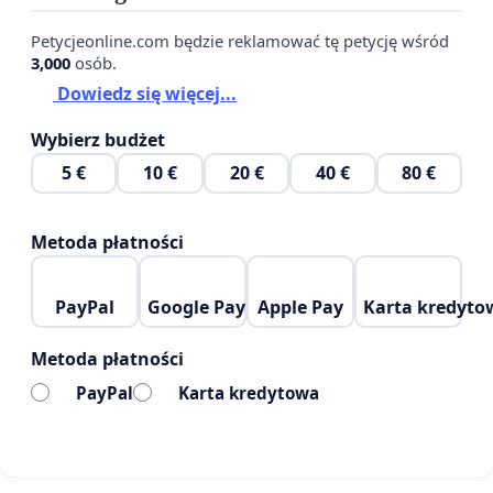
Podstawowa w Runowie Pomorskim.
Petycjeonline.com będzie reklamować tę petycję wśród
Liczymy, że władze samorządowe będą dążyć, by
3,000
osób.
placówki te nie były obiektem przetargów
Dowiedz się więcej...
politycznych i światopoglądowych lokalnych grup
Wybierz budżet
interesów.
5 €
10 €
20 €
40 €
80 €
Deklarujemy, że społecznie wspierać będziemy
funkcjonowanie Szkoły Podstawowej im. II
Metoda płatności
Łużyckiej Dywizji Artylerii LWP w Runowie
Pomorskim.
PayPal
Google Pay
Apple Pay
Karta kredyto
Wyrażamy nadzieję, że nasza prośba spotka się z
Metoda płatności
pozytywną reakcją władz samorządowych.
PayPal
Karta kredytowa