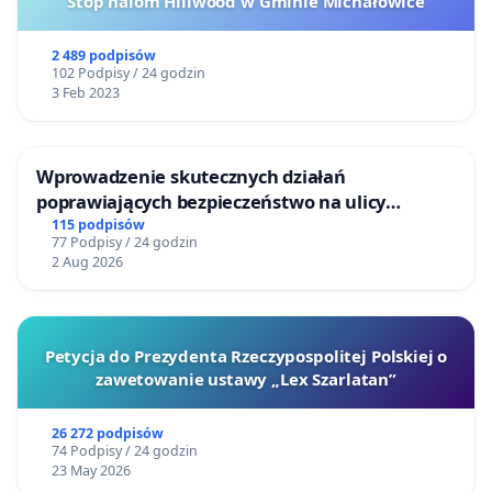
Stop halom Hillwood w Gminie Michałowice
2 489 podpisów
102 Podpisy / 24 godzin
3 Feb 2023
Wprowadzenie skutecznych działań
poprawiających bezpieczeństwo na ulicy
Żeromskiego w Otwocku
115 podpisów
77 Podpisy / 24 godzin
2 Aug 2026
Petycja do Prezydenta Rzeczypospolitej Polskiej o
zawetowanie ustawy „Lex Szarlatan”
26 272 podpisów
74 Podpisy / 24 godzin
23 May 2026