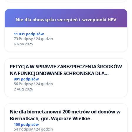
Nie dla obowiązku szczepień i szczepionki HPV
11 031 podpisów
73 Podpisy / 24 godzin
6 Nov 2025
PETYCJA W SPRAWIE ZABEZPIECZENIA ŚRODKÓW
NA FUNKCJONOWANIE SCHRONISKA DLA
BEZDOMNYCH ZWIERZĄT W SKARYSZEWIE
991 podpisów
56 Podpisy / 24 godzin
2 Aug 2026
Nie dla biometanowni 200 metrów od domów w
Biernatkach, gm. Wądroże Wielkie
150 podpisów
54 Podpisy / 24 godzin