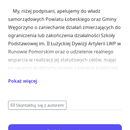
My, niżej podpisani, apelujemy do władz
samorządowych Powiatu Łobeskiego oraz Gminy
Węgorzyno o zaniechanie działań zmierzających do
ograniczenia lub zakończenia działalności Szkoły
Podstawowej im. II Łużyckiej Dywizji Artylerii LWP w
Runowie Pomorskim oraz o udzielenie realnego
wsparcia w realizacji jej statutowych celów, mając
na uwadze jej dotychczasowe zasługi w publicznej
edukacji oraz wkład w utrwalaniu polskości na
Pokaż więcej
Pomorzu Zachodnim.
Z wdzięcznością przyjmiemy również wszelkie
działania prawne, organizacyjne i materialne władz
Skontaktuj się z autorem
samorządowych, których celem będzie
zagwarantowanie, by proces edukacji w tej szkole
przebiegał bez zakłóceń teraz i w przyszłości, a