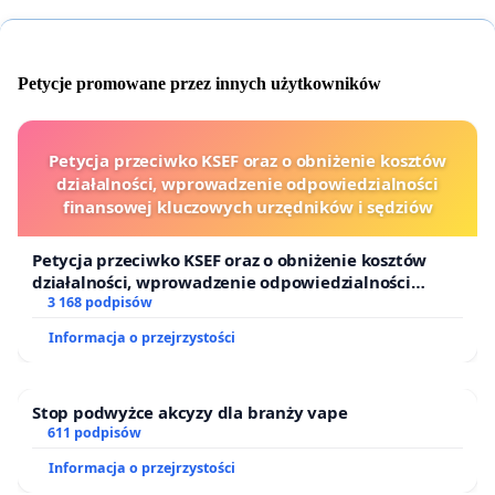
Petycje promowane przez innych użytkowników
Petycja przeciwko KSEF oraz o obniżenie kosztów
działalności, wprowadzenie odpowiedzialności
finansowej kluczowych urzędników i sędziów
Petycja przeciwko KSEF oraz o obniżenie kosztów
działalności, wprowadzenie odpowiedzialności
finansowej kluczowych urzędników i sędziów
3 168 podpisów
Informacja o przejrzystości
Stop podwyżce akcyzy dla branży vape
611 podpisów
Informacja o przejrzystości