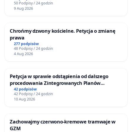
50 Podpisy / 24 godzin
9 Aug 2026
Chrońmy dzwony kościelne. Petycja o zmianę
prawa
277 podpisów
48 Podpisy / 24 godzin
4 Aug 2026
Petycja w sprawie odstąpienia od dalszego
procedowania Zintegrowanych Planów
Inwestycyjnych „Myślenice – Barnasiówka” oraz
42 podpisów
42 Podpisy / 24 godzin
„Myślenice – Bukówka”
10 Aug 2026
Zachowajmy czerwono-kremowe tramwaje w
GZM