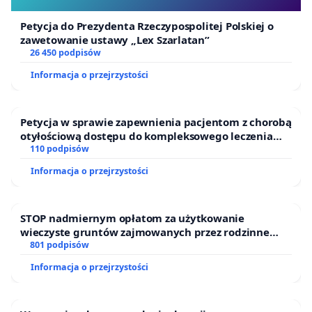
Petycja do Prezydenta Rzeczypospolitej Polskiej o
zawetowanie ustawy „Lex Szarlatan”
26 450 podpisów
Informacja o przejrzystości
Petycja w sprawie zapewnienia pacjentom z chorobą
otyłościową dostępu do kompleksowego leczenia
oraz programów profilaktycznych.
110 podpisów
Informacja o przejrzystości
STOP nadmiernym opłatom za użytkowanie
wieczyste gruntów zajmowanych przez rodzinne
ogrody działkowe.
801 podpisów
Informacja o przejrzystości