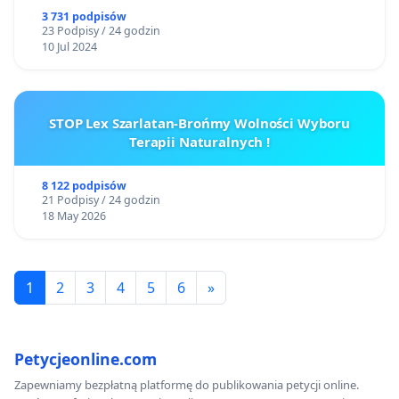
3 731 podpisów
23 Podpisy / 24 godzin
10 Jul 2024
STOP Lex Szarlatan-Brońmy Wolności Wyboru
Terapii Naturalnych !
8 122 podpisów
21 Podpisy / 24 godzin
18 May 2026
1
2
3
4
5
6
»
Petycjeonline.com
Zapewniamy bezpłatną platformę do publikowania petycji online.