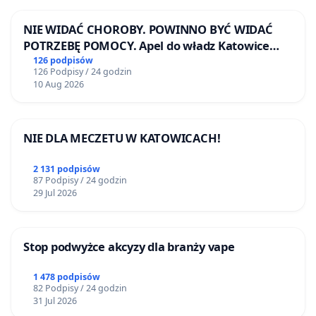
NIE WIDAĆ CHOROBY. POWINNO BYĆ WIDAĆ
POTRZEBĘ POMOCY. Apel do władz Katowice
Airport o przystąpienie do programu HIDDEN
126 podpisów
126 Podpisy / 24 godzin
DISABILITIES SUNFLOWER – SŁONECZNIK –
10 Aug 2026
UKRYTE NIEPEŁNOSPRAWNOŚCI
NIE DLA MECZETU W KATOWICACH!
2 131 podpisów
87 Podpisy / 24 godzin
29 Jul 2026
Stop podwyżce akcyzy dla branży vape
1 478 podpisów
82 Podpisy / 24 godzin
31 Jul 2026