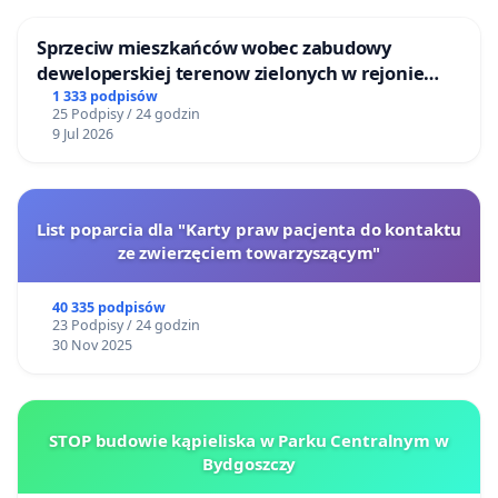
Sprzeciw mieszkańców wobec zabudowy
deweloperskiej terenow zielonych w rejonie
Bulwarów Straceńskich w Bielsku-Białej
1 333 podpisów
25 Podpisy / 24 godzin
9 Jul 2026
List poparcia dla "Karty praw pacjenta do kontaktu
ze zwierzęciem towarzyszącym"
40 335 podpisów
23 Podpisy / 24 godzin
30 Nov 2025
STOP budowie kąpieliska w Parku Centralnym w
Bydgoszczy