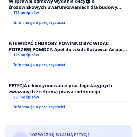
W sprawie odmowy wydania decyzji o
środowiskowych uwarunkowaniach dla budowy
zakładu wytwarzania biometanu „Krynki” w
175 podpisów
Ostrowiu Południowym oraz ochrony mieszkańców i
Informacja o przejrzystości
Puszczy Knyszyńskiej
NIE WIDAĆ CHOROBY. POWINNO BYĆ WIDAĆ
POTRZEBĘ POMOCY. Apel do władz Katowice Airport
o przystąpienie do programu HIDDEN DISABILITIES
126 podpisów
SUNFLOWER – SŁONECZNIK – UKRYTE
Informacja o przejrzystości
NIEPEŁNOSPRAWNOŚCI
PETYCJA o kontynuowanie prac legislacyjnych
związanych z reformą prawa rodzinnego
338 podpisów
Informacja o przejrzystości
ROZPOCZNIJ WŁASNĄ PETYCJĘ