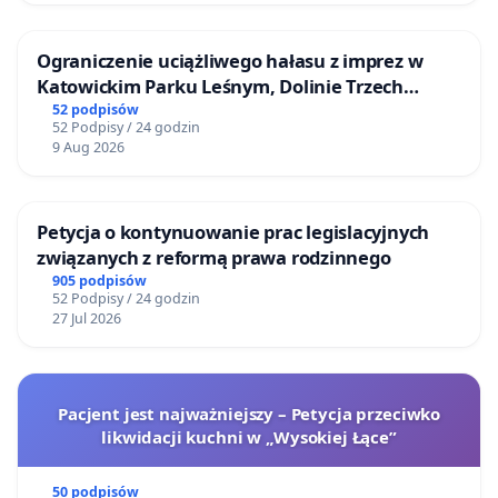
Ograniczenie uciążliwego hałasu z imprez w
Katowickim Parku Leśnym, Dolinie Trzech
Stawów i na Lotnisku Muchowiec
52 podpisów
52 Podpisy / 24 godzin
9 Aug 2026
Petycja o kontynuowanie prac legislacyjnych
związanych z reformą prawa rodzinnego
905 podpisów
52 Podpisy / 24 godzin
27 Jul 2026
Pacjent jest najważniejszy – Petycja przeciwko
likwidacji kuchni w „Wysokiej Łące”
50 podpisów