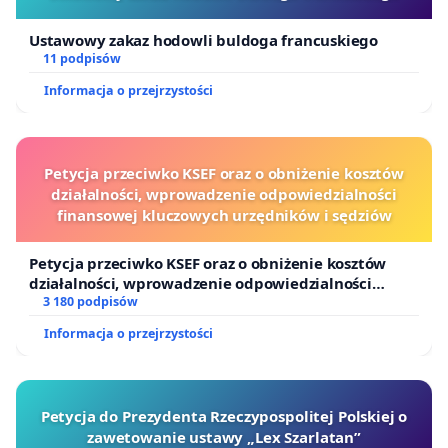
Ustawowy zakaz hodowli buldoga francuskiego
11 podpisów
Informacja o przejrzystości
Petycja przeciwko KSEF oraz o obniżenie kosztów
działalności, wprowadzenie odpowiedzialności
finansowej kluczowych urzędników i sędziów
Petycja przeciwko KSEF oraz o obniżenie kosztów
działalności, wprowadzenie odpowiedzialności
finansowej kluczowych urzędników i sędziów
3 180 podpisów
Informacja o przejrzystości
Petycja do Prezydenta Rzeczypospolitej Polskiej o
zawetowanie ustawy „Lex Szarlatan”