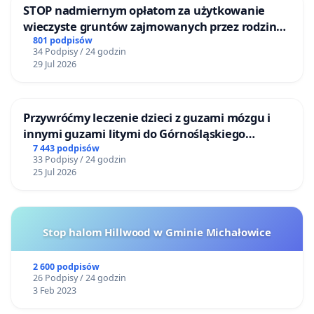
STOP nadmiernym opłatom za użytkowanie
wieczyste gruntów zajmowanych przez rodzinne
ogrody działkowe.
801 podpisów
34 Podpisy / 24 godzin
29 Jul 2026
Przywróćmy leczenie dzieci z guzami mózgu i
innymi guzami litymi do Górnośląskiego
Centrum Zdrowia Dziecka w Katowicach
7 443 podpisów
33 Podpisy / 24 godzin
25 Jul 2026
Stop halom Hillwood w Gminie Michałowice
2 600 podpisów
26 Podpisy / 24 godzin
3 Feb 2023