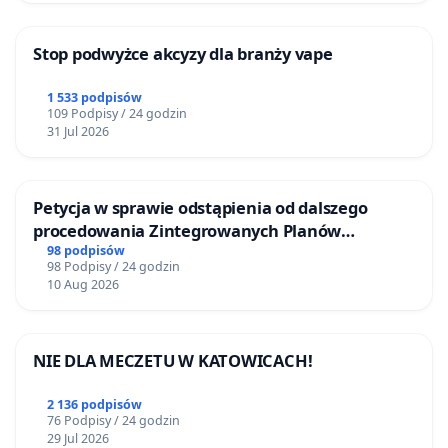
Stop podwyżce akcyzy dla branży vape
1 533 podpisów
109 Podpisy / 24 godzin
31 Jul 2026
Petycja w sprawie odstąpienia od dalszego
procedowania Zintegrowanych Planów
Inwestycyjnych „Myślenice – Barnasiówka” oraz
98 podpisów
98 Podpisy / 24 godzin
„Myślenice – Bukówka”
10 Aug 2026
NIE DLA MECZETU W KATOWICACH!
2 136 podpisów
76 Podpisy / 24 godzin
29 Jul 2026