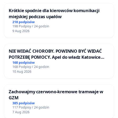
Krótkie spodnie dla kierowców komunikacji
miejskiej podczas upałów
218 podpisów
198 Podpisy / 24 godzin
9 Aug 2026
NIE WIDAĆ CHOROBY. POWINNO BYĆ WIDAĆ
POTRZEBĘ POMOCY. Apel do władz Katowice
Airport o przystąpienie do programu HIDDEN
168 podpisów
168 Podpisy / 24 godzin
DISABILITIES SUNFLOWER – SŁONECZNIK –
10 Aug 2026
UKRYTE NIEPEŁNOSPRAWNOŚCI
Zachowajmy czerwono-kremowe tramwaje w
GZM
385 podpisów
117 Podpisy / 24 godzin
7 Aug 2026