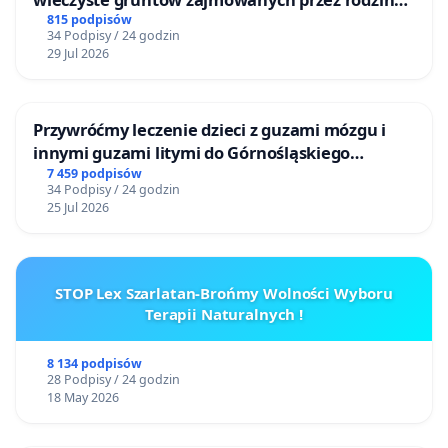
ogrody działkowe.
815 podpisów
34 Podpisy / 24 godzin
29 Jul 2026
Przywróćmy leczenie dzieci z guzami mózgu i
innymi guzami litymi do Górnośląskiego
Centrum Zdrowia Dziecka w Katowicach
7 459 podpisów
34 Podpisy / 24 godzin
25 Jul 2026
STOP Lex Szarlatan-Brońmy Wolności Wyboru
Terapii Naturalnych !
8 134 podpisów
28 Podpisy / 24 godzin
18 May 2026