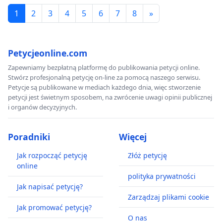
1
2
3
4
5
6
7
8
»
Petycjeonline.com
Zapewniamy bezpłatną platformę do publikowania petycji online.
Stwórz profesjonalną petycję on-line za pomocą naszego serwisu.
Petycje są publikowane w mediach każdego dnia, więc stworzenie
petycji jest świetnym sposobem, na zwrócenie uwagi opinii publicznej
i organów decyzyjnych.
Poradniki
Więcej
Jak rozpocząć petycję
Złóż petycję
online
polityka prywatności
Jak napisać petycję?
Zarządzaj plikami cookie
Jak promować petycję?
O nas