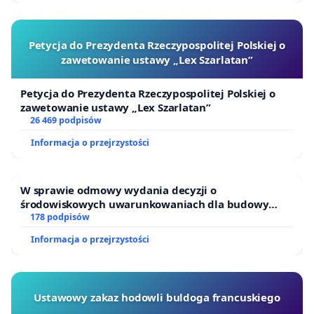
Petycja do Prezydenta Rzeczypospolitej Polskiej o
zawetowanie ustawy „Lex Szarlatan”
Petycja do Prezydenta Rzeczypospolitej Polskiej o
zawetowanie ustawy „Lex Szarlatan”
26 469 podpisów
Informacja o przejrzystości
W sprawie odmowy wydania decyzji o
środowiskowych uwarunkowaniach dla budowy
zakładu wytwarzania biometanu „Krynki” w
178 podpisów
Ostrowiu Południowym oraz ochrony mieszkańców i
Informacja o przejrzystości
Puszczy Knyszyńskiej
Ustawowy zakaz hodowli buldoga francuskiego