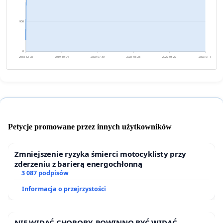
950
0
2018-12-08
2019-10-04
2020-07-30
2021-05-26
2022-03-22
2023-01-16
Petycje promowane przez innych użytkowników
Zmniejszenie ryzyka śmierci motocyklisty przy
zderzeniu z barierą energochłonną
3 087 podpisów
Informacja o przejrzystości
NIE WIDAĆ CHOROBY. POWINNO BYĆ WIDAĆ