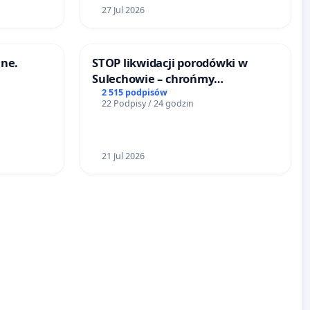
27 Jul 2026
ne.
STOP likwidacji porodówki w
Sulechowie – chrońmy
bezpieczeństwo matek i
2 515 podpisów
22 Podpisy / 24 godzin
noworodków
21 Jul 2026