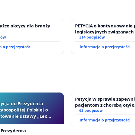
yżce akcyzy dla branży
PETYCJA o kontynuowanie 
legislacyjnych związanych
sów
prawa rodzinnego
314 podpisów
 o przejrzystości
Informacja o przejrzystości
Petycja w sprawie zapewn
tycja do Prezydenta
pacjentom z chorobą otyło
ypospolitej Polskiej o
dostępu do kompleksowego
63 podpisów
towanie ustawy „Lex
oraz programów profilakty
Informacja o przejrzystości
Szarlatan”
 Prezydenta