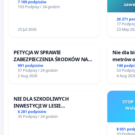
litymi do Górnośląskiego
7 189 podpisów
zawe
103 Podpisy / 24 godzin
Centrum Zdrowia Dziecka w
Katowicach
26 271 po
77 Podpisy
25 Jul 2026
23 May 20
PETYCJA W SPRAWIE
Nie dla 
ZABEZPIECZENIA ŚRODKÓW NA
metrów 
FUNKCJONOWANIE SCHRONISKA
Biernatk
991 podpisów
148 podp
57 Podpisy / 24 godzin
53 Podpisy
DLA BEZDOMNYCH ZWIERZĄT W
Wielkie
2 Aug 2026
4 Aug 202
SKARYSZEWIE
NIE DLA SZKODLIWYCH
STOP 
INWESTYCJI W LESIE
Woln
ŁAGIEWNICKIM I ARTURÓWKU
6 281 podpisów
35 Podpisy / 24 godzin
8 051 pod
33 Podpisy