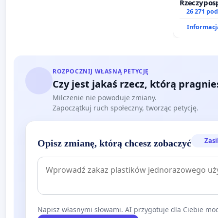
Rzeczyposp
zawetowan
26 271 po
Informacja
ROZPOCZNIJ WŁASNĄ PETYCJĘ
Czy jest jakaś rzecz, którą pragni
Milczenie nie powoduje zmiany.
Zapoczątkuj ruch społeczny, tworząc petycję.
Zasi
Opisz zmianę, którą chcesz zobaczyć
Napisz własnymi słowami. AI przygotuje dla Ciebie moc