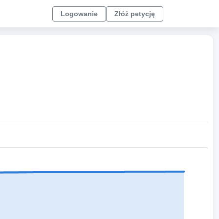
Logowanie
Złóż petycję