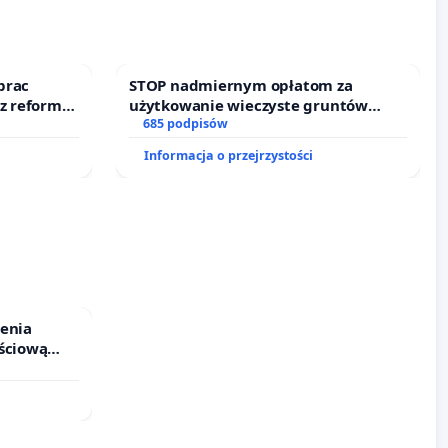
prac
STOP nadmiernym opłatom za
 z reformą
użytkowanie wieczyste gruntów
zajmowanych przez rodzinne ogrody
685 podpisów
działkowe.
Informacja o przejrzystości
ienia
ściową
 leczenia
cznych.