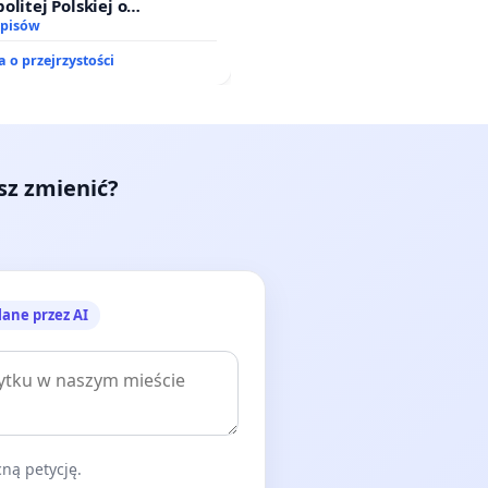
olitej Polskiej o
ie ustawy „Lex Szarlatan”
dpisów
 o przejrzystości
esz zmienić?
lane przez AI
ną petycję.