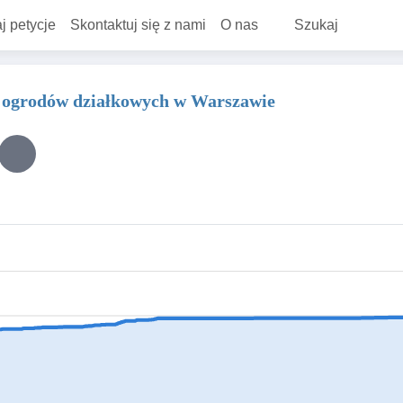
j petycje
Skontaktuj się z nami
O nas
Szukaj
ch ogrodów działkowych w Warszawie