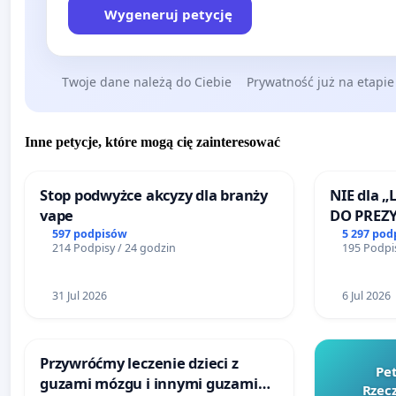
Wygeneruj petycję
Twoje dane należą do Ciebie
Prywatność już na etapie
Inne petycje, które mogą cię zainteresować
Stop podwyżce akcyzy dla branży
NIE dla „
vape
DO PREZ
RZECZYPO
597 podpisów
5 297 pod
214 Podpisy / 24 godzin
195 Podpis
31 Jul 2026
6 Jul 2026
Przywróćmy leczenie dzieci z
Pe
guzami mózgu i innymi guzami
Rzecz