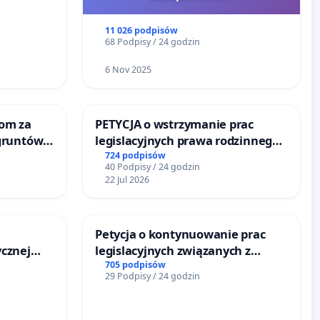
u
11 026 podpisów
68 Podpisy / 24 godzin
6 Nov 2025
om za
PETYCJA o wstrzymanie prac
gruntów
legislacyjnych prawa rodzinnego
inne
narażających ofiary przemocy
724 podpisów
40 Podpisy / 24 godzin
22 Jul 2026
Petycja o kontynuowanie prac
cznej
legislacyjnych związanych z
reformą prawa rodzinnego
705 podpisów
29 Podpisy / 24 godzin