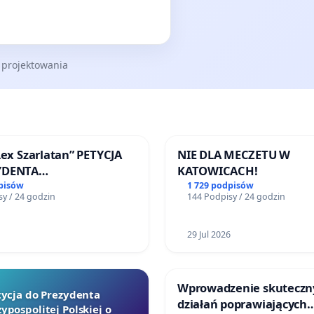
 projektowania
Lex Szarlatan” PETYCJA
NIE DLA MECZETU W
YDENTA
KATOWICACH!
SPOLITEJ POLSKIEJ
pisów
1 729 podpisów
y / 24 godzin
144 Podpisy / 24 godzin
29 Jul 2026
Wprowadzenie skuteczn
tycja do Prezydenta
działań poprawiających
ypospolitej Polskiej o