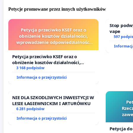
Petycje promowane przez innych użytkowników
Stop podw
Petycja przeciwko KSEF oraz o
vape
obniżenie kosztów działalności,
597 podpi
wprowadzenie odpowiedzialności
Informacja
finansowej kluczowych urzędników i
sędziów
Petycja przeciwko KSEF oraz o
obniżenie kosztów działalności,
wprowadzenie odpowiedzialności
3 168 podpisów
finansowej kluczowych urzędników i
Informacja o przejrzystości
sędziów
NIE DLA SZKODLIWYCH INWESTYCJI W
Pe
LESIE ŁAGIEWNICKIM I ARTURÓWKU
Rzecz
6 281 podpisów
zawe
Informacja o przejrzystości
Petycja do