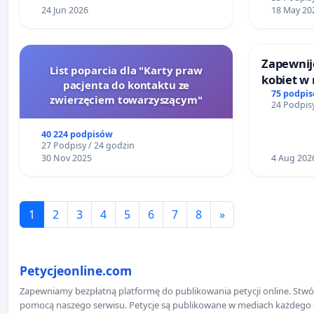
24 Jun 2026
18 May 20
Zapewnijc
List poparcia dla "Karty praw
kobiet w
pacjenta do kontaktu ze
75 podpi
zwierzęciem towarzyszącym"
24 Podpisy
40 224 podpisów
27 Podpisy / 24 godzin
30 Nov 2025
4 Aug 202
1
2
3
4
5
6
7
8
»
Petycjeonline.com
Zapewniamy bezpłatną platformę do publikowania petycji online. Stwór
pomocą naszego serwisu. Petycje są publikowane w mediach każdego dni