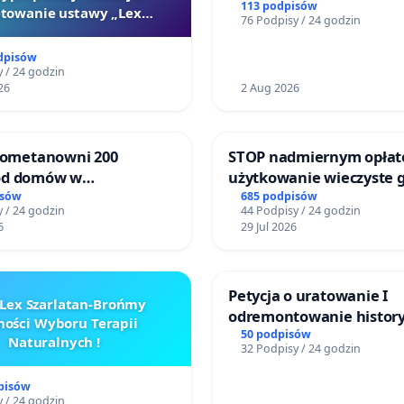
bezpieczeństwo na ulicy
113 podpisów
towanie ustawy „Lex
76 Podpisy / 24 godzin
Żeromskiego w Otwock
Szarlatan”
dpisów
 / 24 godzin
26
2 Aug 2026
biometanowni 200
STOP nadmiernym opłat
od domów w
użytkowanie wieczyste 
ach, gm. Wądroże
zajmowanych przez rodz
isów
685 podpisów
 / 24 godzin
44 Podpisy / 24 godzin
ogrody działkowe.
6
29 Jul 2026
Petycja o uratowanie I
Lex Szarlatan-Brońmy
odremontowanie history
ości Wyboru Terapii
Lokomotywy sm42-914
50 podpisów
Naturalnych !
32 Podpisy / 24 godzin
pisów
 / 24 godzin