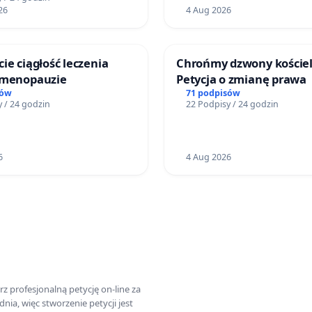
26
4 Aug 2026
ie ciągłość leczenia
Chrońmy dzwony kościel
 menopauzie
Petycja o zmianę prawa
sów
71 podpisów
 / 24 godzin
22 Podpisy / 24 godzin
6
4 Aug 2026
z profesjonalną petycję on-line za
a, więc stworzenie petycji jest