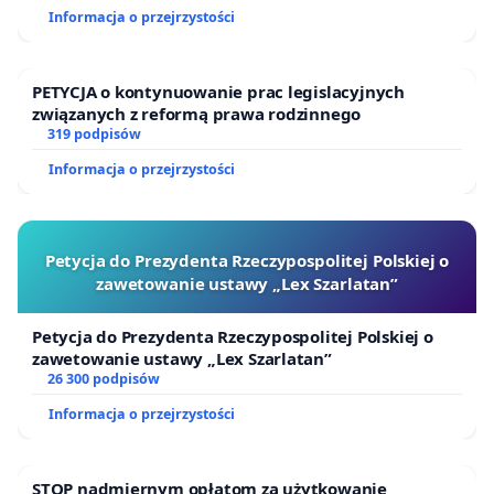
Informacja o przejrzystości
zwierząt w gminie Piaseczno. Dalsza wycinka
lasów nad Stawami Rybnymi w Głoskowie
zniszczy siedliska płazów i wielu innych
PETYCJA o kontynuowanie prac legislacyjnych
zwierząt.
związanych z reformą prawa rodzinnego
319 podpisów
Około 2 km od tych lasów powstaje droga
Informacja o przejrzystości
ekspresowa S7, z węzłem Antoninów. Już
niebawem natężenie ruchu drogowego w tym
miejscu drastycznie wzrośnie. Mieszkańcy
Petycja do Prezydenta Rzeczypospolitej Polskiej o
zawetowanie ustawy „Lex Szarlatan”
okolicznych miejscowości potrzebują
dojrzałych lasów, które tu są, by choć w części
Petycja do Prezydenta Rzeczypospolitej Polskiej o
zrównoważyć negatywny wpływ tej trasy na ich
zawetowanie ustawy „Lex Szarlatan”
zdrowie i warunki codziennego życia. Dalsza
26 300 podpisów
wycinka tych lasów spowoduje, że nie będzie
Informacja o przejrzystości
już aktywnego biologicznie, zielonego parasola
dla ludzi którzy tu żyją, co bardzo negatywnie
STOP nadmiernym opłatom za użytkowanie