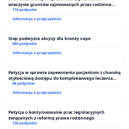
odbije się na ich zdrowiu w najbliższej
wieczyste gruntów zajmowanych przez rodzinne
przyszłości.
ogrody działkowe.
716 podpisów
Informacja o przejrzystości
Te lasy są zlokalizowane na granicy 2
miejscowości: Głoskowa i Woli Gołkowskiej,
Stop podwyżce akcyzy dla branży vape
wraz ze Stawami Rybnymi mają wyjątkowe
686 podpisów
walory krajobrazowe. Te walory przyciągają tu
Informacja o przejrzystości
wędkarzy, grzybiarzy, turystów, osoby
uprawiające różne sporty. Dalsza wycinka tych
lasów spowoduje, że okolica zostanie
Petycja w sprawie zapewnienia pacjentom z chorobą
otyłościową dostępu do kompleksowego leczenia
zdegradowana krajobrazowo, a turyści
oraz programów profilaktycznych.
68 podpisów
przestaną nas odwiedzać. Okolica straci
Informacja o przejrzystości
gospodarczo, Wola Gołkowska i Głosków staną
się miejscowościami przelotowymi, które lepiej
minąć i zapomnieć.
Petycja o kontynuowanie prac legislacyjnych
związanych z reformą prawa rodzinnego
730 podpisów