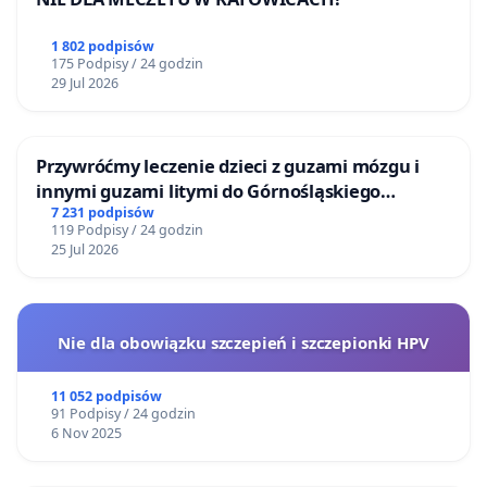
1 802 podpisów
175 Podpisy / 24 godzin
29 Jul 2026
Przywróćmy leczenie dzieci z guzami mózgu i
innymi guzami litymi do Górnośląskiego
Centrum Zdrowia Dziecka w Katowicach
7 231 podpisów
119 Podpisy / 24 godzin
25 Jul 2026
Nie dla obowiązku szczepień i szczepionki HPV
11 052 podpisów
91 Podpisy / 24 godzin
6 Nov 2025