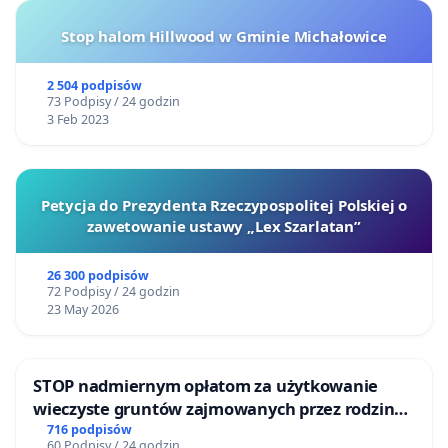
Stop halom Hillwood w Gminie Michałowice
2 504 podpisów
73 Podpisy / 24 godzin
3 Feb 2023
Petycja do Prezydenta Rzeczypospolitej Polskiej o
zawetowanie ustawy „Lex Szarlatan”
26 300 podpisów
72 Podpisy / 24 godzin
23 May 2026
STOP nadmiernym opłatom za użytkowanie
wieczyste gruntów zajmowanych przez rodzinne
ogrody działkowe.
716 podpisów
60 Podpisy / 24 godzin