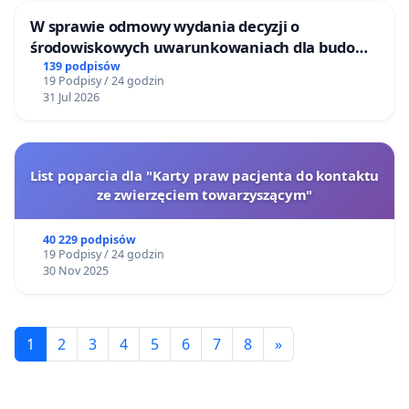
W sprawie odmowy wydania decyzji o
środowiskowych uwarunkowaniach dla budowy
zakładu wytwarzania biometanu „Krynki” w
139 podpisów
19 Podpisy / 24 godzin
Ostrowiu Południowym oraz ochrony
31 Jul 2026
mieszkańców i Puszczy Knyszyńskiej
List poparcia dla "Karty praw pacjenta do kontaktu
ze zwierzęciem towarzyszącym"
40 229 podpisów
19 Podpisy / 24 godzin
30 Nov 2025
1
2
3
4
5
6
7
8
»