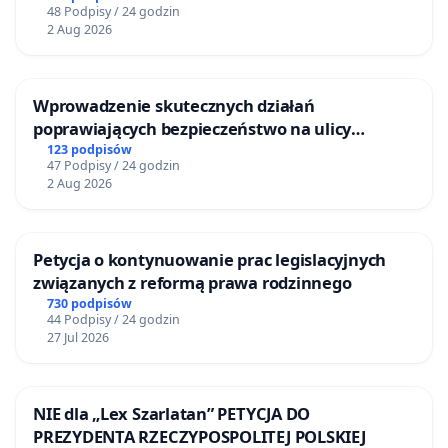
48 Podpisy / 24 godzin
2 Aug 2026
Wprowadzenie skutecznych działań
poprawiających bezpieczeństwo na ulicy
Żeromskiego w Otwocku
123 podpisów
47 Podpisy / 24 godzin
2 Aug 2026
Petycja o kontynuowanie prac legislacyjnych
związanych z reformą prawa rodzinnego
730 podpisów
44 Podpisy / 24 godzin
27 Jul 2026
NIE dla „Lex Szarlatan” PETYCJA DO
PREZYDENTA RZECZYPOSPOLITEJ POLSKIEJ