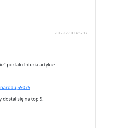
2012-12-10 14:57:17
" portalu Interia artykuł
i-narodu,59075
dostał się na top 5.