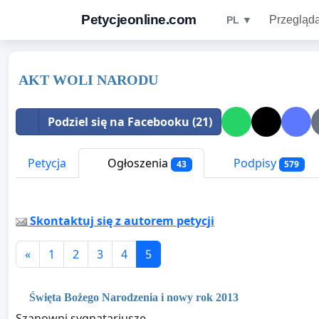
Petycjeonline.com
Przegląda
PL ▼
AKT WOLI NARODU
Podziel się na Facebooku (21)
Petycja
Ogłoszenia
Podpisy
43
579
Skontaktuj się z autorem petycji
«
1
2
3
4
5
Święta Bożego Narodzenia i nowy rok 2013
Szanowni sygnatariusze