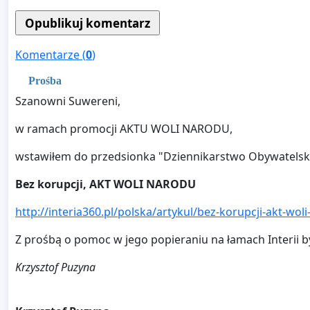
Komentarze (
0
)
Prośba
Szanowni Suwereni,
w ramach promocji AKTU WOLI NARODU,
wstawiłem do przedsionka "Dziennikarstwo Obywatelskie
Bez korupcji, AKT WOLI NARODU
http://interia360.pl/polska/artykul/bez-korupcji-akt-wol
Z prośbą o pomoc w jego popieraniu na łamach Interii by 
Krzysztof Puzyna