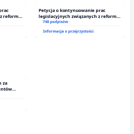
prac
Petycja o kontynuowanie prac
 z reformą
legislacyjnych związanych z reformą
prawa rodzinnego
748 podpisów
Informacja o przejrzystości
 za
untów
ne ogrody