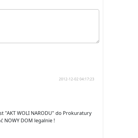
2012-12-02 04:17:23
ekst "AKT WOLI NARODU" do Prokuratury
ać NOWY DOM legalnie !