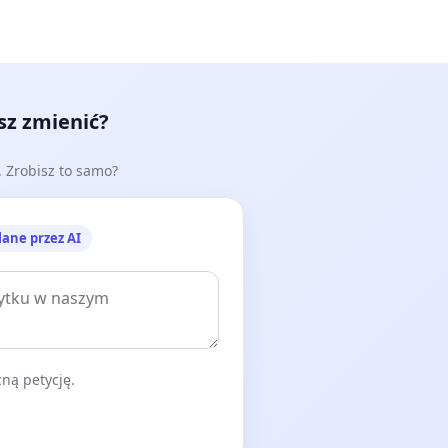
esz zmienić?
e. Zrobisz to samo?
lane przez AI
ną petycję.