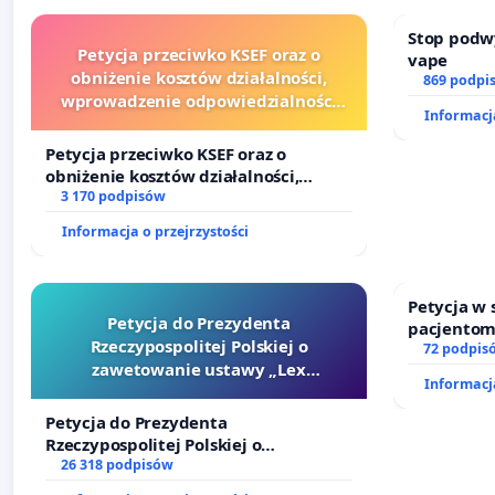
Stop podw
Petycja przeciwko KSEF oraz o
vape
obniżenie kosztów działalności,
869 podpi
wprowadzenie odpowiedzialności
Informacja
finansowej kluczowych urzędników i
sędziów
Petycja przeciwko KSEF oraz o
obniżenie kosztów działalności,
wprowadzenie odpowiedzialności
3 170 podpisów
finansowej kluczowych urzędników i
Informacja o przejrzystości
sędziów
Petycja w
Petycja do Prezydenta
pacjentom
Rzeczypospolitej Polskiej o
dostępu d
72 podpis
zawetowanie ustawy „Lex
oraz prog
Informacja
Szarlatan”
Petycja do Prezydenta
Rzeczypospolitej Polskiej o
zawetowanie ustawy „Lex Szarlatan”
26 318 podpisów