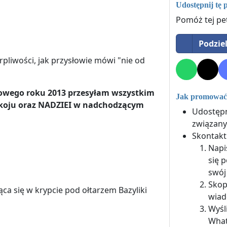
Udostępnij tę 
Pomóż tej pe
Podzie
rpliwości, jak przysłowie mówi "nie od
nowego roku 2013 przesyłam wszystkim
Jak promować 
pokoju oraz NADZIEI w nadchodzącym
Udostępn
związany
Skontaktu
Napi
się p
swój
Skop
ca się w krypcie pod ołtarzem Bazyliki
wiad
Wyśl
What