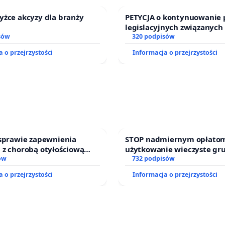
yżce akcyzy dla branży
PETYCJA o kontynuowanie 
legislacyjnych związanych
sów
prawa rodzinnego
320 podpisów
 o przejrzystości
Informacja o przejrzystości
 sprawie zapewnienia
STOP nadmiernym opłatom
 z chorobą otyłościową
użytkowanie wieczyste gr
o kompleksowego leczenia
ów
zajmowanych przez rodzin
732 podpisów
ramów profilaktycznych.
działkowe.
 o przejrzystości
Informacja o przejrzystości