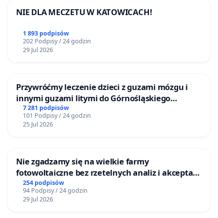
NIE DLA MECZETU W KATOWICACH!
Polskiej i Logopedii UŁ
dr hab. prof. UŁ Małgorzata Kubisiak, Instytut
1 893 podpisów
Filologii Germańskiej UŁ
202 Podpisy / 24 godzin
29 Jul 2026
dr Monika Wąsik-Linder, Instytut Kultury
Współczesnej UŁ
prof. dr hab. Ryszard W. Kluszczyński, Katedra
Przywróćmy leczenie dzieci z guzami mózgu i
Nowych Mediów i Kultury Cyfrowej UŁ
innymi guzami litymi do Górnośląskiego
mgr Katarzyna Wielechowska, Instytut Kultury
Centrum Zdrowia Dziecka w Katowicach
7 281 podpisów
101 Podpisy / 24 godzin
Współczesnej UŁ
25 Jul 2026
dr hab. prof. UŁ Danuta Szajnert, Instytut Kultury
Współczesnej UŁ
Nie zgadzamy się na wielkie farmy
dr Magdalena Lachman, Instytut Filologii Polskiej
fotowoltaiczne bez rzetelnych analiz i akceptacji
i Logopedii UŁ
mieszkańców
254 podpisów
dr Michał Lachman, Instytut Filologii Angielskiej UŁ
94 Podpisy / 24 godzin
29 Jul 2026
dr Joanna Podolska, Instytut Kultury Współczesnej
UŁ