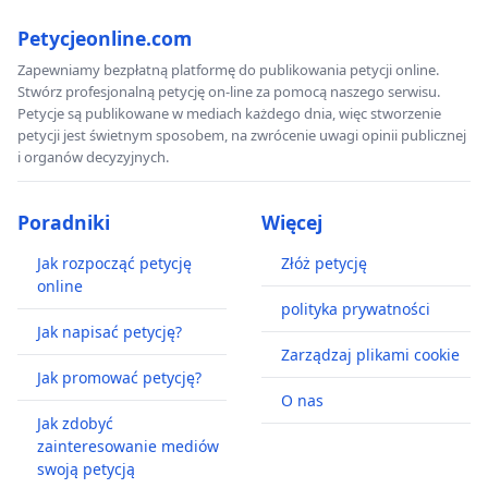
prof. dr hab. Piotr Mikucki
Petycjeonline.com
dr. hab. Aleksandra Chrapowicka
Zapewniamy bezpłatną platformę do publikowania petycji online.
dr. hab. Józef Romasz
Stwórz profesjonalną petycję on-line za pomocą naszego serwisu.
Petycje są publikowane w mediach każdego dnia, więc stworzenie
prof. dr hab. Janusz Tylman
petycji jest świetnym sposobem, na zwrócenie uwagi opinii publicznej
prof. dr hab. Maria Zmarz-Koczanowicz
i organów decyzyjnych.
prof. dr hab. Tadeusz Szczepański
dr Anna M. Zarychta
Poradniki
Więcej
prof. dr hab. Krzysztof Heyke
Jak rozpocząć petycję
Złóż petycję
Radosław Radczuk
online
prof. Ewa Braun
polityka prywatności
Jak napisać petycję?
dr. hab. Katarzyna Taras
Zarządzaj plikami cookie
dr. hab. Ewa Ciechanowska-Urbańska
Jak promować petycję?
Jakub Piątek
O nas
Jak zdobyć
prof. dr hab. Zofia Uzelac
zainteresowanie mediów
Mariusz Kuś
swoją petycją
prof. dr hab. Piotr Wojtowicz