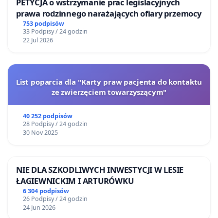
PETYCJA o wstrzymanie prac legislacyjnych
prawa rodzinnego narażających ofiary przemocy
Słowiańskiej UŁ
753 podpisów
dr hab. prof. UŁ Joanna Sowa, Katedra Filologii
33 Podpisy / 24 godzin
Klasycznej UŁ
22 Jul 2026
dr Aneta Tylak, Katedra Filologii Klasycznej UŁ
dr Adriana Grzelak-Krzymianowska, Katedra
Filologii Klasycznej UŁ
List poparcia dla "Karty praw pacjenta do kontaktu
ze zwierzęciem towarzyszącym"
mgr Jan Skarbek-Kazanecki, Katedra Filologii
Klasycznej UŁ
40 252 podpisów
dr hab. Joanna Rybowska, Katedra Filologii
28 Podpisy / 24 godzin
30 Nov 2025
Klasycznej UŁ
Dr Kalina Kupczyńska, Instytut Filologii Germańskiej
UŁ
NIE DLA SZKODLIWYCH INWESTYCJI W LESIE
dr hab. Artur Chrzanowski, prof. ASP, ASP w Łodzi
ŁAGIEWNICKIM I ARTURÓWKU
dr hab. Tomasz Matuszak, prof. ASP, Instytut
6 304 podpisów
26 Podpisy / 24 godzin
Rzeźby, Wydział Sztuk Pięknych ASP w Łodzi
24 Jun 2026
PWSFTviT w Łodzi: