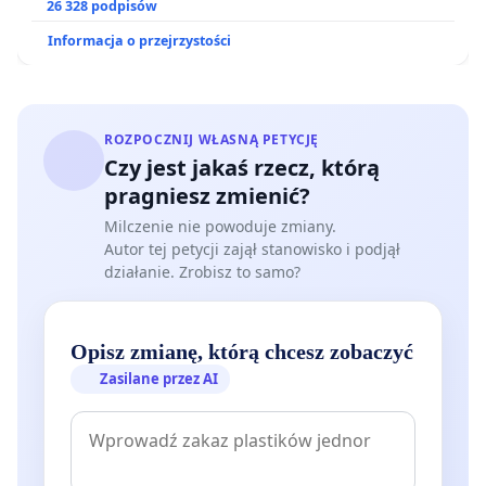
drugiego człowieka – to takiego Muzeum Sztuki
26 328 podpisów
nie chcemy utracić.
Informacja o przejrzystości
Zwracamy się więc do Pana Ministra z prośbą
o rewizję podjętej decyzji dotyczącej nominacji
ROZPOCZNIJ WŁASNĄ PETYCJĘ
dyrektorskiej dla p. Andrzeja Biernackiego
Czy jest jakaś rzecz, którą
oraz zorganizowanie szeroko zakrojonej dyskusji
pragniesz zmienić?
dotyczącej przyszłości Muzeum Sztuki w Łodzi,
Milczenie nie powoduje zmiany.
poprzedzającej konkurs na stanowisko dyrektora
Autor tej petycji zajął stanowisko i podjął
tej instytucji.
działanie. Zrobisz to samo?
Podpisali:
Opisz zmianę, którą chcesz zobaczyć
Łukasz Kaczyński, redaktor naczelny „Kalejdoskopu
Zasilane przez AI
Kultury”
dr hab. prof. UŁ Anita Jarzyna, Instytut Filologii
Polskiej i Logopedii UŁ
dr Tomasz Załuski, Instytut Kultury Współczesnej