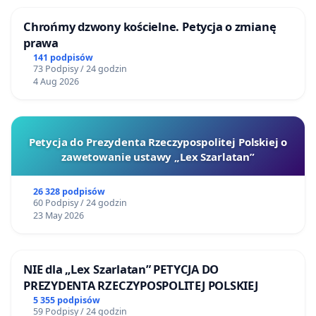
dr hab. prof. UŁ Agnieszka Rejniak-Majewska,
Chrońmy dzwony kościelne. Petycja o zmianę
Instytut Kultury Współczesnej UŁ
prawa
dr hab. prof. UŁ Anita Staroń, Instytut Romanistyki
141 podpisów
73 Podpisy / 24 godzin
UŁ
4 Aug 2026
dr hab. prof. UŁ Artur Gałkowski, Instytut
Romanistyki UŁ
mgr Joanna Kopeć, Instytut Romanistyki UŁ
Petycja do Prezydenta Rzeczypospolitej Polskiej o
dr Łukasz Biskupski, Instytut Kultury Współczesnej
zawetowanie ustawy „Lex Szarlatan”
UŁ
26 328 podpisów
dr hab. prof. UŁ Agnieszka Woch, Instytut
60 Podpisy / 24 godzin
Romanistyki UŁ
23 May 2026
mgr Joanna Królikowska, Instytut Kultury
Współczesnej UŁ
NIE dla „Lex Szarlatan” PETYCJA DO
dr hab. prof. UŁ Ewa Kobyłecka-Piwońska, Katedra
PREZYDENTA RZECZYPOSPOLITEJ POLSKIEJ
Filologii Hiszpańskiej UŁ
5 355 podpisów
59 Podpisy / 24 godzin
dr Julia Dynkowska, Instytut Kultury Współczesnej