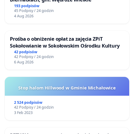
193 podpisów
dr Karolina Sidowska, Instytut Filologii Germańskiej
45 Podpisy / 24 godzin
UŁ
4 Aug 2026
dr Michał Pabiś-Orzeszyna, Katedra Filmu i Mediów
Audiowizualnych UŁ
Prośba o obniżenie opłat za zajęcia ZPiT
dr Ewa Ciszewska, Katedra Filmu i Mediów
Sokołowianie w Sokołowskim Ośrodku Kultury
Audiowizualnych UŁ
42 podpisów
42 Podpisy / 24 godzin
dr hab. Tomasz Kaczmarek, prof. UŁ, Instytut
6 Aug 2026
Romanistyki UŁ
dr Monika Urbańska, Instytut Filologii Polskiej
i Logopedii UŁ
Stop halom Hillwood w Gminie Michałowice
dr Zofia A. Brzozowska, Katedra Filologii
Słowiańskiej UŁ
2 524 podpisów
42 Podpisy / 24 godzin
dr hab. prof. UŁ Stanisław Goźdź-Roszkowski,
3 Feb 2023
Katedra Języków Specjalistycznych
oraz Komunikacji UŁ
prof. dr hab. Georgi Minczew, Katedra Filologii