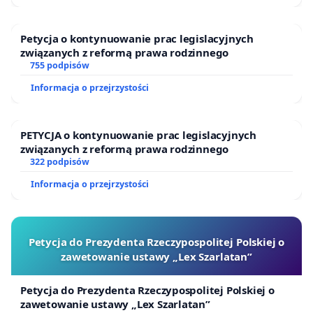
w ich wizji instytucji publicznej konfrontacja postaw
nie pociąga za sobą odbierania głosu którejś
Petycja o kontynuowanie prac legislacyjnych
ze stron ani nie sięga po agresję słowną
związanych z reformą prawa rodzinnego
czy symboliczną. Nie sposób zrozumieć decyzji
755 podpisów
o przekreśleniu tych osiągnięć. Nie uspokajają nas
Informacja o przejrzystości
zapowiedzi p. Andrzeja Biernackiego
o kontynuowaniu najlepszych tradycji Muzeum
PETYCJA o kontynuowanie prac legislacyjnych
Sztuki, w sytuacji, gdy tym słowom towarzyszy
związanych z reformą prawa rodzinnego
krytyka największych osiągnięć tejże instytucji
322 podpisów
(zwłaszcza jej osiągnięć w promowaniu polskiej
Informacja o przejrzystości
sztuki za granicą) oraz nieustanne podawanie
w wątpliwość charakteru gestów artystycznych,
które powołały do życia większość dzieł
Petycja do Prezydenta Rzeczypospolitej Polskiej o
zawetowanie ustawy „Lex Szarlatan”
stanowiących kolekcję Muzeum. Pozycja
najważniejszej instytucji kultury w naszym mieście
Petycja do Prezydenta Rzeczypospolitej Polskiej o
została zbudowana na zaufaniu i ciekawości
zawetowanie ustawy „Lex Szarlatan”