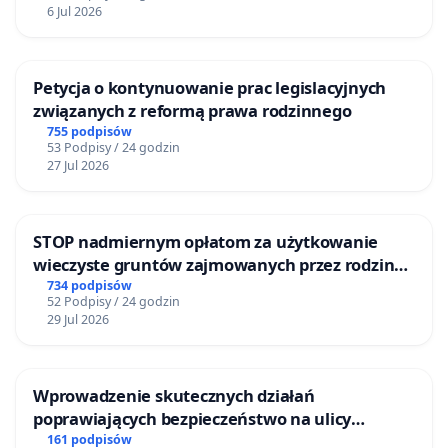
6 Jul 2026
UŁ
dr hab. prof. UŁ Paweł Pieniążek, Instytut Filozofii
UŁ
Petycja o kontynuowanie prac legislacyjnych
związanych z reformą prawa rodzinnego
dr Aleksandra Różalska, Instytut Kultury
755 podpisów
Współczesnej UŁ
53 Podpisy / 24 godzin
dr hab. prof. UŁ Wioletta Kazimierska-Jerzyk,
27 Jul 2026
Instytut Filozofii UŁ
dr hab. prof. UŁ Małgorzata Domagalska, Instytut
STOP nadmiernym opłatom za użytkowanie
Filologii Polskiej i Logopedii UŁ
wieczyste gruntów zajmowanych przez rodzinne
dr hab. prof. UŁ Agnieszka Wierzbicka, Instytut
ogrody działkowe.
734 podpisów
52 Podpisy / 24 godzin
Filologii Polskiej i Logopedii UŁ
29 Jul 2026
dr hab. prof. UŁ Karolina Prykowska-Michalak,
Katedra Dramatu i Teatru UŁ
prof. zw. dr hab. Wiaczesław Nowikow
Wprowadzenie skutecznych działań
poprawiających bezpieczeństwo na ulicy
dr hab. prof. nadzw. UŁ Marek Gensler
Żeromskiego w Otwocku
161 podpisów
dr Stefano Cavallo, Instytut Romanistyki UŁ