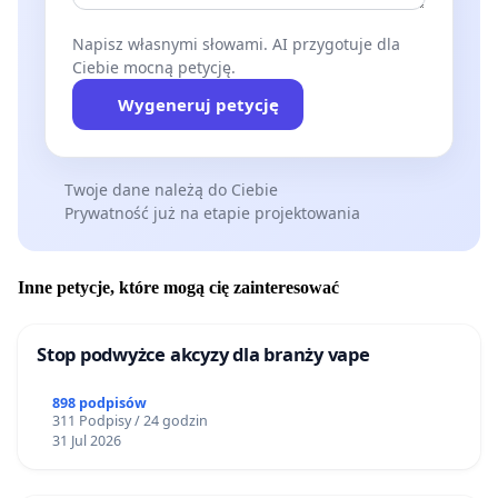
UŁ
Napisz własnymi słowami. AI przygotuje dla
dr Piotr Olkusz, Instytut Kultury Współczesnej UŁ
Ciebie mocną petycję.
dr hab. prof. UŁ Agnieszka Izdebska, Instytut
Wygeneruj petycję
Kultury Współczesnej UŁ
prof. dr hab. Małgorzata Leyko, Instytut Kultury
Współczesnej UŁ
Twoje dane należą do Ciebie
Prywatność już na etapie projektowania
dr Marcin Bogusławski, Instytut Filozofii UŁ
mgr Jarosław Grzechowiak, Instytut Kultury
Współczesnej UŁ
Inne petycje, które mogą cię zainteresować
mgr Irena Lewkowicz, Instytut Kultury
Współczesnej UŁ
Stop podwyżce akcyzy dla branży vape
prof. Joanna Jabłkowska, Instytut Filologii
Germańskiej UŁ
898 podpisów
311 Podpisy / 24 godzin
dr hab. prof. UŁ Dorota Golańska, Instytut Kultury
31 Jul 2026
Współczesnej UŁ
dr hab. prof. UŁ Tomasz Bocheński, Instytut Filologii