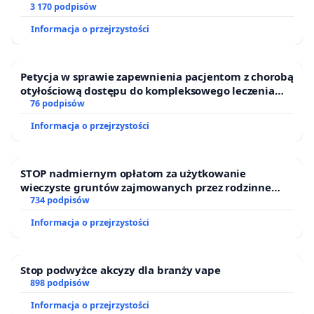
współtworzyło debatę i animowało współpracę
finansowej kluczowych urzędników i sędziów
3 170 podpisów
między łódzkimi ośrodkami akademickimi
Informacja o przejrzystości
i kulturalnymi ponad podziałami ideowymi
czy zawodowymi. Nie przyczyniało się
Petycja w sprawie zapewnienia pacjentom z chorobą
do polaryzacji stanowisk, a jednocześnie zachęcało
otyłościową dostępu do kompleksowego leczenia
do dyskusji o kwestiach najważniejszych. Powołanie
oraz programów profilaktycznych.
76 podpisów
na stanowisko dyrektora Muzeum Sztuki osoby,
Informacja o przejrzystości
która swoją pozycję zbudowała nie dzięki
osiągnięciom na polu organizacji kultury, dokonań
STOP nadmiernym opłatom za użytkowanie
artystycznych bądź naukowych, lecz za sprawą
wieczyste gruntów zajmowanych przez rodzinne
radykalnych wypowiedzi politycznych musimy
ogrody działkowe.
734 podpisów
uznać za działanie szkodliwe nie tylko dla
Informacja o przejrzystości
tej instytucji, ale także dla międzyśrodowiskowego
dialogu. Sztuka jest, oczywiście, przestrzenią
Stop podwyżce akcyzy dla branży vape
ideowych konfliktów: pracownicy i dotychczasowa
898 podpisów
dyrekcja Muzeum Sztuki udowodnili jednak, że
Informacja o przejrzystości