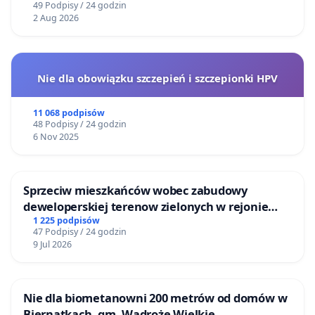
49 Podpisy / 24 godzin
dr hab. prof. UŁ Danuta Kowalska
2 Aug 2026
mgr Olga Wesołowska, Instytut Kultury
Współczesnej UŁ
dr hab. prof. UŁ Tomasz Cieślak, Instytut Filologii
Nie dla obowiązku szczepień i szczepionki HPV
Polskiej i Logopedii UŁ
11 068 podpisów
prof. dr hab. Rafał Zarębski, Instytut Filologii
48 Podpisy / 24 godzin
Polskiej i Logopedii UŁ
6 Nov 2025
dr hab. prof. UŁ Agnieszka Gawron, Instytut Kultury
Współczesnej UŁ
Sprzeciw mieszkańców wobec zabudowy
mgr Anna Bobińska, Instytut Romanistyki UŁ
deweloperskiej terenow zielonych w rejonie
prof. dr hab. Arkadiusz Morawiec, Instytut Filologii
Bulwarów Straceńskich w Bielsku-Białej
1 225 podpisów
47 Podpisy / 24 godzin
Polskiej i Logopedii UŁ
9 Jul 2026
dr hab. prof. UŁ Katarzyna Szczepko-Morawiec,
Instytut Ekologii i Ochrony Środowiska UŁ
dr Katarzyna Grzeszkiewicz-Radulska, Instytut
Nie dla biometanowni 200 metrów od domów w
Biernatkach, gm. Wądroże Wielkie
Socjologii UŁ