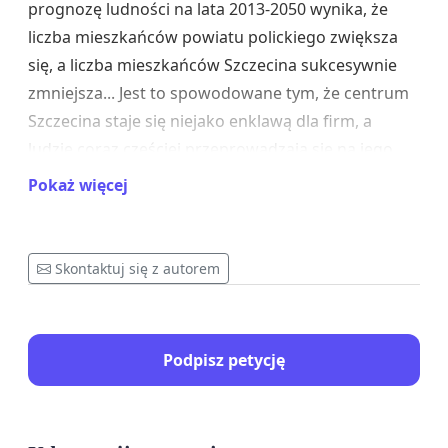
prognozę ludności na lata 2013-2050 wynika, że
liczba mieszkańców powiatu polickiego zwiększa
się, a liczba mieszkańców Szczecina sukcesywnie
zmniejsza... Jest to spowodowane tym, że centrum
Szczecina staje się niejako enklawą dla firm, a
ludzie coraz częściej przeprowadzają się na jego
obrzeża, m.in. właśnie do gmin Police, Dobra, Nowe
Pokaż więcej
Warpno czy Kołbaskowo (leżących w obszarze
powiatu polickiego).
Skontaktuj się z autorem
W powiecie funkcjonuje Komenda Powiatową
Policji w Policach, więc jak najbardziej korzystną
decyzją z punktu widzenia społeczności powiatu
Podpisz petycję
polickiego jest utworzenie Prokuratury i Sądu w
Policach.
Istnienie sądu lub chociaż wydziałów sądu w