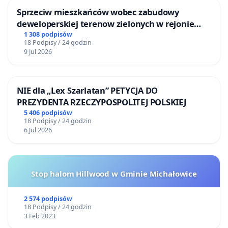
Sprzeciw mieszkańców wobec zabudowy
deweloperskiej terenow zielonych w rejonie
Bulwarów Straceńskich w Bielsku-Białej
1 308 podpisów
18 Podpisy / 24 godzin
9 Jul 2026
NIE dla „Lex Szarlatan” PETYCJA DO
PREZYDENTA RZECZYPOSPOLITEJ POLSKIEJ
5 406 podpisów
18 Podpisy / 24 godzin
6 Jul 2026
Stop halom Hillwood w Gminie Michałowice
2 574 podpisów
18 Podpisy / 24 godzin
3 Feb 2023