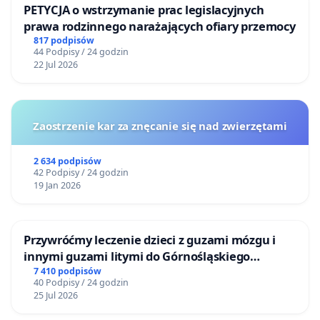
PETYCJA o wstrzymanie prac legislacyjnych
prawa rodzinnego narażających ofiary przemocy
817 podpisów
44 Podpisy / 24 godzin
22 Jul 2026
Zaostrzenie kar za znęcanie się nad zwierzętami
2 634 podpisów
42 Podpisy / 24 godzin
19 Jan 2026
Przywróćmy leczenie dzieci z guzami mózgu i
innymi guzami litymi do Górnośląskiego
Centrum Zdrowia Dziecka w Katowicach
7 410 podpisów
40 Podpisy / 24 godzin
25 Jul 2026