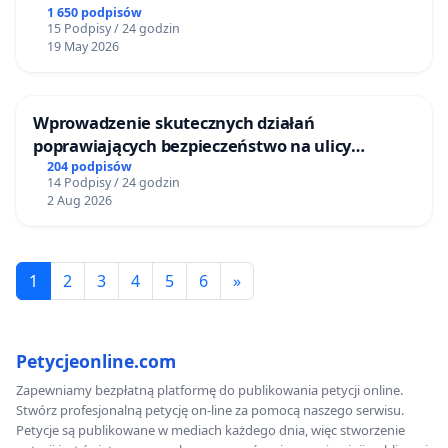
1 650 podpisów
15 Podpisy / 24 godzin
19 May 2026
Wprowadzenie skutecznych działań
poprawiających bezpieczeństwo na ulicy
Żeromskiego w Otwocku
204 podpisów
14 Podpisy / 24 godzin
2 Aug 2026
1
2
3
4
5
6
»
Petycjeonline.com
Zapewniamy bezpłatną platformę do publikowania petycji online.
Stwórz profesjonalną petycję on-line za pomocą naszego serwisu.
Petycje są publikowane w mediach każdego dnia, więc stworzenie