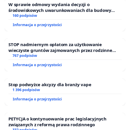
W sprawie odmowy wydania decyzji o
środowiskowych uwarunkowaniach dla budowy
zakładu wytwarzania biometanu „Krynki” w
160 podpisów
Ostrowiu Południowym oraz ochrony mieszkańców i
Informacja o przejrzystości
Puszczy Knyszyńskiej
STOP nadmiernym opłatom za użytkowanie
wieczyste gruntów zajmowanych przez rodzinne
ogrody działkowe.
767 podpisów
Informacja o przejrzystości
Stop podwyżce akcyzy dla branży vape
1 396 podpisów
Informacja o przejrzystości
PETYCJA o kontynuowanie prac legislacyjnych
związanych z reformą prawa rodzinnego
332 podpisów