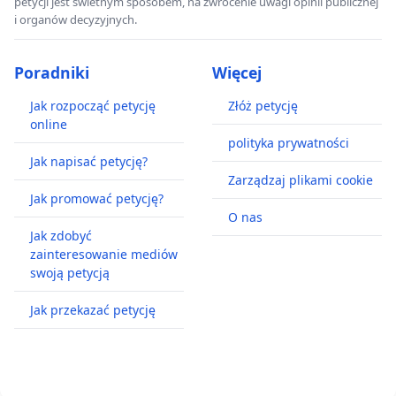
petycji jest świetnym sposobem, na zwrócenie uwagi opinii publicznej
i organów decyzyjnych.
Poradniki
Więcej
Jak rozpocząć petycję
Złóż petycję
online
polityka prywatności
Jak napisać petycję?
Zarządzaj plikami cookie
Jak promować petycję?
O nas
Jak zdobyć
zainteresowanie mediów
swoją petycją
Jak przekazać petycję