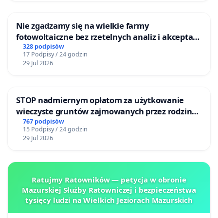
Nie zgadzamy się na wielkie farmy
fotowoltaiczne bez rzetelnych analiz i akceptacji
mieszkańców
328 podpisów
17 Podpisy / 24 godzin
29 Jul 2026
STOP nadmiernym opłatom za użytkowanie
wieczyste gruntów zajmowanych przez rodzinne
ogrody działkowe.
767 podpisów
15 Podpisy / 24 godzin
29 Jul 2026
Ratujmy Ratowników — petycja w obronie
Mazurskiej Służby Ratowniczej i bezpieczeństwa
tysięcy ludzi na Wielkich Jeziorach Mazurskich