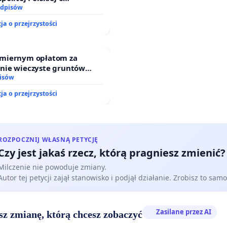
nie ustawy „Lex Szarlatan”
odpisów
omia – 600 zł
ja o przejrzystości
omia – 650 zł
miernym opłatom za
nienie dostępności do wysokiej jakości sprzętu
nie wieczyste gruntów
go z uwzględnieniem spersonalizowanej możliwości
ych przez rodzinne ogrody
isów
.
aopatrzenia.
ja o przejrzystości
ROZPOCZNIJ WŁASNĄ PETYCJĘ
Czy jest jakaś rzecz, którą pragniesz zmienić?
Milczenie nie powoduje zmiany.
Autor tej petycji zajął stanowisko i podjął działanie. Zrobisz to samo
Zasilane przez AI
sz zmianę, którą chcesz zobaczyć