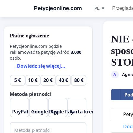
Petycjeonline.com
Przegląda
PL ▼
Płatne ogłoszenie
NIE 
Petycjeonline.com będzie
spos
reklamować tę petycję wśród
3,000
osób.
STO
Dowiedz się więcej...
Agni
A
5 €
10 €
20 €
40 €
80 €
Metoda płatności
Pod
PayPal
Google Pay
Apple Pay
Karta kredytowa
Pety
Doda
Metoda płatności