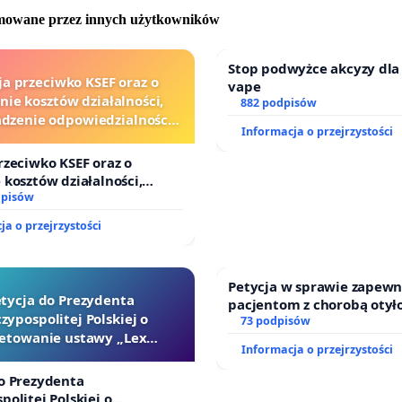
omowane przez innych użytkowników
 powikłań wynikających z niewystarczającego
enia, ponieważ stomików zwyczajnie nie będzie stać na
Stop podwyżce akcyzy dla
ie dopłat. W konsekwencji spowoduje wycofanie się
ja przeciwko KSEF oraz o
vape
 z życia społecznego i zawodowego.
nie kosztów działalności,
882 podpisów
zenie odpowiedzialności
Informacja o przejrzystości
Fundacja i sami stomicy walczą od lat, czyli szansa na
wej kluczowych urzędników
i sędziów
cie, obróci się w proch!
rzeciwko KSEF oraz o
 kosztów działalności,
enie odpowiedzialności
dpisów
ostulaty:
ej kluczowych urzędników i
ja o przejrzystości
manie obecnego sposobu refundacji - możliwość
alnego doboru zaopatrzenia w określonej wartości
Petycja w sprawie zapewn
ji i , bez współfinansowania ze strony osób z wyłonioną
tycja do Prezydenta
pacjentom z chorobą otył
zypospolitej Polskiej o
dostępu do kompleksoweg
73 podpisów
etowanie ustawy „Lex
oraz programów profilakt
Informacja o przejrzystości
nienie limitów stomijnych:
Szarlatan”
o Prezydenta
tomia – 450 zł
politej Polskiej o