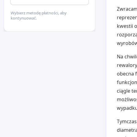
Zwracam 
Wybierz metodę płatności, aby
reprezen
kontynuować.
kwestii 
rozporzą
wyrobów
Na chwil
rewalor
obecna f
funkcjon
ciągle t
możliwoś
wypadku 
Tymczas
diametra