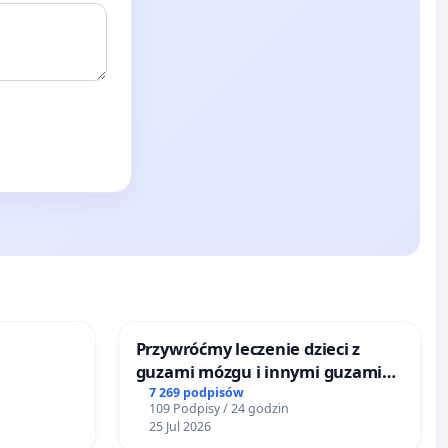
Przywróćmy leczenie dzieci z
guzami mózgu i innymi guzami
litymi do Górnośląskiego
7 269 podpisów
109 Podpisy / 24 godzin
Centrum Zdrowia Dziecka w
25 Jul 2026
Katowicach