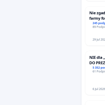
Nie zgad
farmy fo
rzetelny
245 pod
89 Podpi
mieszk
29 Jul 20
NIE dla 
DO PRE
RZECZYP
5 352 p
61 Podpi
6 Jul 202