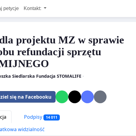
j petycje
Kontakt:
dla projektu MZ w sprawie
obu refundacji sprzętu
MIJNEGO
eszka Siedlarska Fundacja STOMALIFE
·
ziel się na Facebooku
cja
Podpisy
14 011
tkowa widzialność