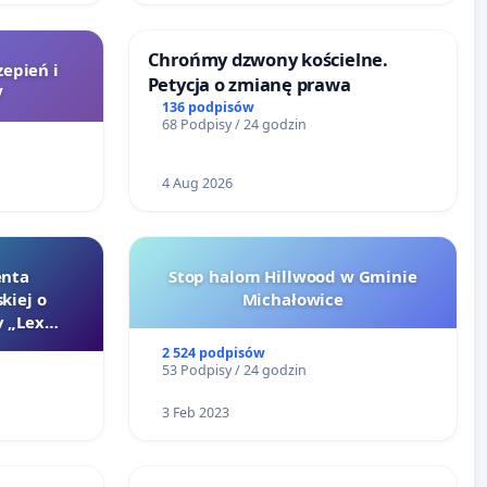
Chrońmy dzwony kościelne.
zepień i
Petycja o zmianę prawa
V
136 podpisów
68 Podpisy / 24 godzin
4 Aug 2026
enta
Stop halom Hillwood w Gminie
kiej o
Michałowice
 „Lex
2 524 podpisów
53 Podpisy / 24 godzin
3 Feb 2023