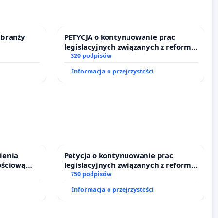
 branży
PETYCJA o kontynuowanie prac
legislacyjnych związanych z reformą
prawa rodzinnego
320 podpisów
Informacja o przejrzystości
ienia
Petycja o kontynuowanie prac
ościową
legislacyjnych związanych z reformą
o leczenia
prawa rodzinnego
750 podpisów
ycznych.
Informacja o przejrzystości