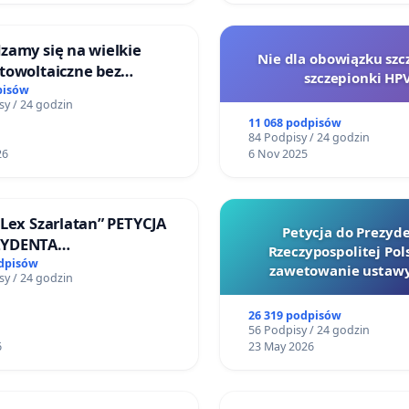
zamy się na wielkie
Nie dla obowiązku szc
towoltaiczne bez
szczepionki HP
ch analiz i akceptacji
pisów
sy / 24 godzin
ańców
11 068 podpisów
84 Podpisy / 24 godzin
26
6 Nov 2025
„Lex Szarlatan” PETYCJA
Petycja do Prezyd
ZYDENTA
Rzeczypospolitej Pols
OSPOLITEJ POLSKIEJ
odpisów
zawetowanie ustawy
sy / 24 godzin
Szarlatan”
26 319 podpisów
56 Podpisy / 24 godzin
6
23 May 2026