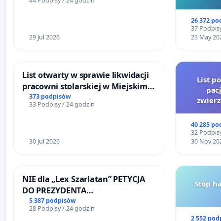
44 Podpisy / 24 godzin
mieszkańców
26 372 po
37 Podpisy
29 Jul 2026
23 May 20
List otwarty w sprawie likwidacji
List p
pracowni stolarskiej w Miejskim
pac
Teatrze Miniatura w Gdańsku
373 podpisów
zwier
33 Podpisy / 24 godzin
40 285 po
32 Podpisy
30 Jul 2026
30 Nov 20
NIE dla „Lex Szarlatan” PETYCJA
Stop h
DO PREZYDENTA
RZECZYPOSPOLITEJ POLSKIEJ
5 387 podpisów
28 Podpisy / 24 godzin
2 552 pod