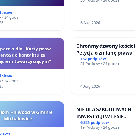
36 Podpisy / 24 godzin
Szarlatan”
dpisów
 / 24 godzin
26
6 Aug 2026
Chrońmy dzwony kościel
oparcia dla "Karty praw
Petycja o zmianę prawa
jenta do kontaktu ze
182 podpisów
zęciem towarzyszącym"
31 Podpisy / 24 godzin
dpisów
 / 24 godzin
25
4 Aug 2026
NIE DLA SZKODLIWYCH
alom Hillwood w Gminie
INWESTYCJI W LESIE
Michałowice
ŁAGIEWNICKIM I ARTU
6 325 podpisów
19 Podpisy / 24 godzin
pisów