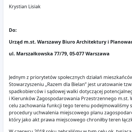
Krystian Lisiak
Do:
Urząd m.st. Warszawy
Biuro Architektury i
Planowan
ul. Marszałkowska 77/79,
05-077 Warszawa
Jednym z priorytetów społecznych działań mieszkańcó
Stowarzyszeniu „Razem dla Bielan” jest uratowanie tz
spadkobierców i sądowej walki dotyczącej potencjal
i Kierunków Zagospodarowania Przestrzennego m.st. Wa
celu zachowania funkcji tego terenu podejmowaliśmy si
procedury uchwalenia miejscowego planu zagospoda
który jako akt prawa miejscowego chroniłby teren łąc
W czerwcu 2018 roku zebraliśmy w tym celu ok. tysiąca