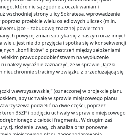
nego, które nie są zgodne z oczekiwaniami
uż wschodniej strony ulicy Sokratesa, wprowadzenie
rzez przebicie wielu osiedlowych uliczek (m.in.
 bulwersujące – zabudowę znacznej powierzchni
nych powyżej zmian spotyka się z naszym oraz innych
ielu jest nie do przyjęcia i spotka się w konsekwencji
jnych „konfliktów” o przestrzeń między założeniami
 z wielkim prawdopodobieństwem na wydłużenie
u należy wyraźnie zaznaczyć, że w sprawie „łączki
en nieuchronnie stracimy w związku z przedłużającą się
czki wawrzyszewskiej” (oznaczonej w projekcie planu
oskiem, aby uchwałę w sprawie miejscowego planu
rzyszewa podzielić na dwie części, poprzez
 teren 35ZP i podjęciu uchwały w sprawie miejscowego
odrębnionego z całości fragmentu. W drugim zaś
ry, tj. złożenie uwag, ich analiza oraz ponowne
sprawie miejscowego planu zagospodarowania