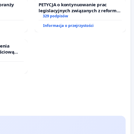
branży
PETYCJA o kontynuowanie prac
legislacyjnych związanych z reformą
prawa rodzinnego
329 podpisów
Informacja o przejrzystości
ienia
ściową
 leczenia
cznych.