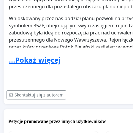
przestrzennego dla pozostałego obszaru planu niepod
Wnioskowany przez nas podział planu pozwoli na przy
symbolem 35ZP, obejmującym swym zasięgiem rejon tzw
zabudową była ideą do rozpoczęcia prac nad uchwal
przestrzennego dla Nowego Wawrzyszewa. Rejon łączki 
przez który przepływa Potok Bielański zasilający w w
Natura 2000. Jest to też teren posiadający bogatą florę
...Pokaż więcej
chronionych dyrektywą Unii Europejskiej.
Mamy nadzieję, że przedstawione przez nas argumenty 
Architektury i Planowania Przestrzennego Urzędu m.s
mieszkańców.
Skontaktuj się z autorem
Petycje promowane przez innych użytkowników