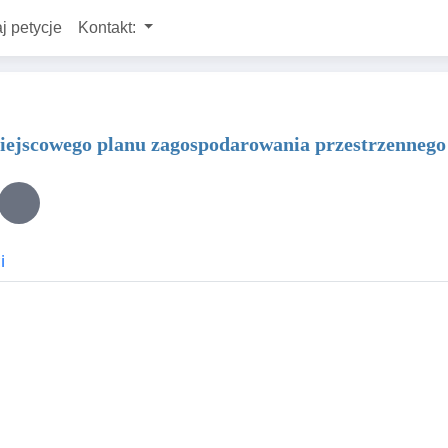
j petycje
Kontakt:
miejscowego planu zagospodarowania przestrzenneg
i
czak