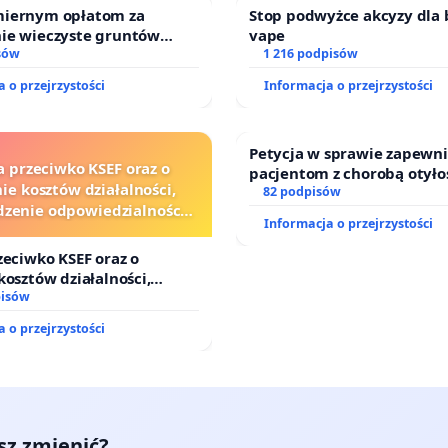
iernym opłatom za
Stop podwyżce akcyzy dla 
ie wieczyste gruntów
vape
ch przez rodzinne ogrody
sów
1 216 podpisów
 o przejrzystości
Informacja o przejrzystości
Petycja w sprawie zapewn
a przeciwko KSEF oraz o
pacjentom z chorobą otyło
ie kosztów działalności,
dostępu do kompleksowego
82 podpisów
zenie odpowiedzialności
oraz programów profilakty
Informacja o przejrzystości
j kluczowych urzędników i
sędziów
zeciwko KSEF oraz o
kosztów działalności,
nie odpowiedzialności
pisów
j kluczowych urzędników i
 o przejrzystości
esz zmienić?