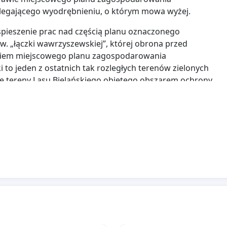
legającego wyodrębnieniu, o którym mowa wyżej.
spieszenie prac nad częścią planu oznaczonego
. „łączki wawrzyszewskiej”, której obrona przed
eniem miejscowego planu zagospodarowania
to jeden z ostatnich tak rozległych terenów zielonych
odę tereny Lasu Bielańskiego objętego obszarem ochrony
 i faunę jak m.in. pomnik przyrody czy siedlisko kaczek
spotkają się z Państwa aprobatą i w Biurze
t. Warszawy zapadnie decyzja zgodna z oczekiwaniami