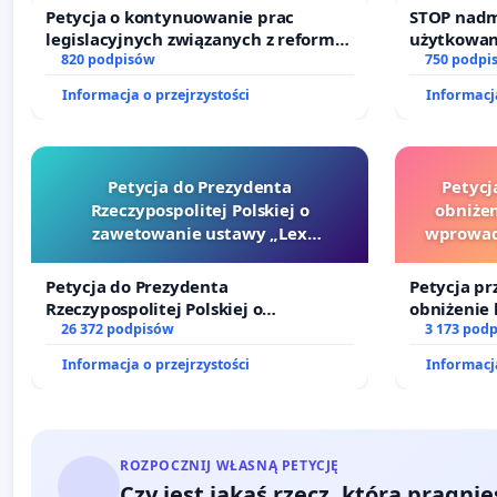
Petycja o kontynuowanie prac
STOP nadm
legislacyjnych związanych z reformą
użytkowan
prawa rodzinnego
820 podpisów
zajmowany
750 podpi
działkowe.
Informacja o przejrzystości
Informacja
Petycja do Prezydenta
Petycj
Rzeczypospolitej Polskiej o
obniżen
zawetowanie ustawy „Lex
wprowad
Szarlatan”
finansowe
Petycja do Prezydenta
Petycja pr
Rzeczypospolitej Polskiej o
obniżenie 
zawetowanie ustawy „Lex Szarlatan”
26 372 podpisów
wprowadze
3 173 pod
finansowe
Informacja o przejrzystości
Informacja
sędziów
ROZPOCZNIJ WŁASNĄ PETYCJĘ
Czy jest jakaś rzecz, którą pragni