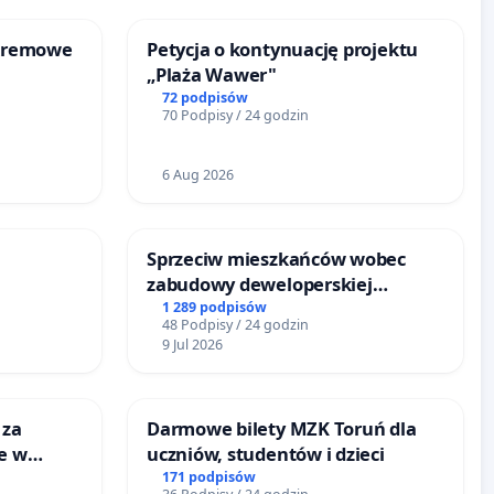
kremowe
Petycja o kontynuację projektu
„Plaża Wawer"
72 podpisów
70 Podpisy / 24 godzin
6 Aug 2026
Sprzeciw mieszkańców wobec
zabudowy deweloperskiej
terenow zielonych w rejonie
1 289 podpisów
48 Podpisy / 24 godzin
Bulwarów Straceńskich w Bielsku-
9 Jul 2026
Białej
 za
Darmowe bilety MZK Toruń dla
ie w
uczniów, studentów i dzieci
ltury
171 podpisów