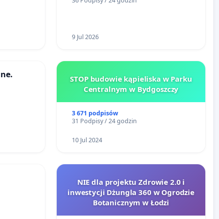
36 Podpisy / 24 godzin
9 Jul 2026
ne.
STOP budowie kąpieliska w Parku
Centralnym w Bydgoszczy
3 671 podpisów
31 Podpisy / 24 godzin
10 Jul 2024
NIE dla projektu Zdrowie 2.0 i
inwestycji Dżungla 360 w Ogrodzie
RÓWKU
Botanicznym w Łodzi