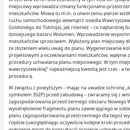
miejscowy wprowadza zmiany funkcjonalno-przestrzen
mieszkańców. Mowa tu m.in. o utworzeniu pierzei wzdł
ruchu samochodowego wewnątrz osiedla Wawrzyszew pop
Goldoniego do Tołstoja), jak również – co najbardziej
dzisiejszego bazaru Wolumen. Wprowadzenie wspomnia
mieszkańców sprzeciwem. Wyłożony plan miejscowy dla w
ze złożeniem wielu uwag do planu. Wygenerowanie kole
projektowymi a oczekiwaniami mieszkańców, wpłynie
procedury uchwalania planu miejscowego. W tym miejsc
wawrzyszewskiej” najważniejszą kwestią jest czas - a t
procedurą.
W związku z powyższym – mając na uwadze ochronę „łą
symbolem 35ZP) przed zabudową – zwracamy się z wni
zagospodarowania przestrzennego obszaru Nowego Waw
wyodrębnienie fragmentu planu zawierającego w sobie
planu zagospodarowania przestrzennego dla tegoż wy
rzędzie (uwzględniając oczywiście kolejne kroki procedu
wyłożenie mpzp do konsultacji) przyjęcie uchwały w 