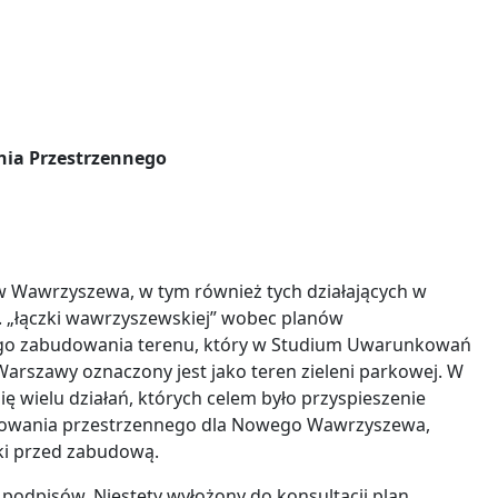
ia Przestrzennego
w Wawrzyszewa, w tym również tych działających w
w. „łączki wawrzyszewskiej” wobec planów
nego zabudowania terenu, który w Studium Uwarunkowań
rszawy oznaczony jest jako teren zieleni parkowej. W
ę wielu działań, których celem było przyspieszenie
rowania przestrzennego dla Nowego Wawrzyszewa,
zki przed zabudową.
 podpisów. Niestety wyłożony do konsultacji plan