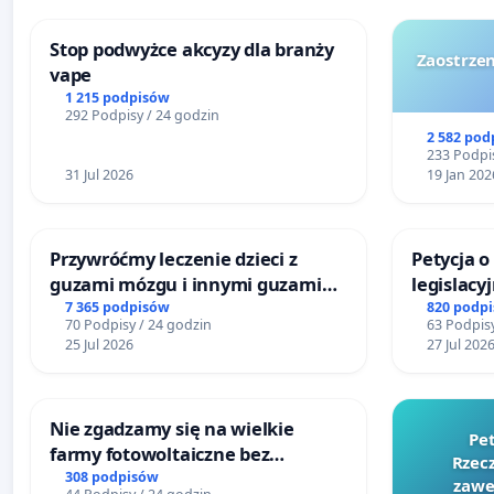
Stop podwyżce akcyzy dla branży
Zaostrzen
vape
1 215 podpisów
292 Podpisy / 24 godzin
2 582 pod
233 Podpis
31 Jul 2026
19 Jan 202
Przywróćmy leczenie dzieci z
Petycja 
guzami mózgu i innymi guzami
legislacy
litymi do Górnośląskiego
reformą 
7 365 podpisów
820 podp
70 Podpisy / 24 godzin
63 Podpisy
Centrum Zdrowia Dziecka w
25 Jul 2026
27 Jul 202
Katowicach
Nie zgadzamy się na wielkie
Pe
farmy fotowoltaiczne bez
Rzecz
rzetelnych analiz i akceptacji
308 podpisów
zawe