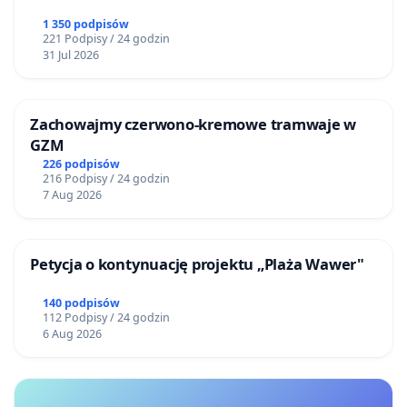
więcej zwierząt.
1 350 podpisów
221 Podpisy / 24 godzin
31 Jul 2026
W uzasadnieniu projektu projektodawca pisze, iż
proponowane zmiany mają prowadzić do
“polepszenia bytu i humanitarnego traktowania
Zachowajmy czerwono-kremowe tramwaje w
zwierząt doświadczalnych”. Jednak, wbrew takiej
GZM
deklaracji,
wprowadzenie powyżej opisanych
226 podpisów
216 Podpisy / 24 godzin
zmian w rzeczywistości znacznie pogorszy
7 Aug 2026
poziom ochrony zwierząt wykorzystywanych w
doświadczeniach w Polsce oraz uniemożliwi
Petycja o kontynuację projektu „Plaża Wawer"
sprawowanie społecznej kontroli nad
newralgicznymi doświadczeniami na
140 podpisów
zwierzętach, w których setki, a nawet tysiące
112 Podpisy / 24 godzin
6 Aug 2026
zwierząt skazywane są na cierpienia w imię
rozwoju nauki.