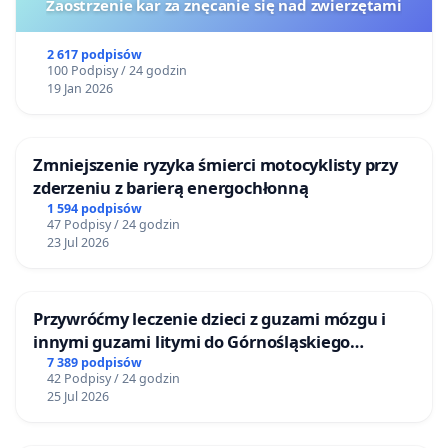
Dlatego apelujemy do Pań Posłanek i Panów
Zaostrzenie kar za znęcanie się nad zwierzętami
Posłów o wykreślenie powyższych zmian z projektu
ustawy.
2 617 podpisów
100 Podpisy / 24 godzin
19 Jan 2026
Anna Gdula - Prezes Zarządu Fundacji na Rzecz
Zmniejszenie ryzyka śmierci motocyklisty przy
Prawnej Ochrony Zwierząt i Kontroli Obywatelskiej
zderzeniu z barierą energochłonną
„Lex Nova"
1 594 podpisów
47 Podpisy / 24 godzin
Izabela Kadłucka - Prezes Zarządu Fundacji
23 Jul 2026
Ochrony Zwierząt i Środowiska "Lex Nova"
Szymon Osowski - Prezes Zarządu Stowarzyszenia
Przywróćmy leczenie dzieci z guzami mózgu i
innymi guzami litymi do Górnośląskiego
Sieć Obywatelska Watchdog Polska
Centrum Zdrowia Dziecka w Katowicach
7 389 podpisów
42 Podpisy / 24 godzin
Cezary Wyszyński - Prezes Zarządu Fundacji
25 Jul 2026
Międzynarodowy Ruch Na Rzecz Zwierząt Viva!