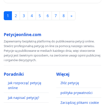
1
2
3
4
5
6
7
8
»
Petycjeonline.com
Zapewniamy bezpłatną platformę do publikowania petycji online.
Stwórz profesjonalną petycję on-line za pomocą naszego serwisu.
Petycje są publikowane w mediach każdego dnia, więc stworzenie
petycji jest świetnym sposobem, na zwrócenie uwagi opinii publicznej
i organów decyzyjnych.
Poradniki
Więcej
Jak rozpocząć petycję
Złóż petycję
online
polityka prywatności
Jak napisać petycję?
Zarządzaj plikami cookie