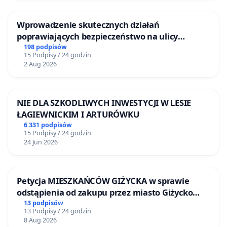
Wprowadzenie skutecznych działań
poprawiających bezpieczeństwo na ulicy
Żeromskiego w Otwocku
198 podpisów
15 Podpisy / 24 godzin
2 Aug 2026
NIE DLA SZKODLIWYCH INWESTYCJI W LESIE
ŁAGIEWNICKIM I ARTURÓWKU
6 331 podpisów
15 Podpisy / 24 godzin
24 Jun 2026
Petycja MIESZKAŃCÓW GIŻYCKA w sprawie
odstąpienia od zakupu przez miasto Giżycko
nieruchomości położonej nad jeziorem Niegocin
13 podpisów
13 Podpisy / 24 godzin
8 Aug 2026