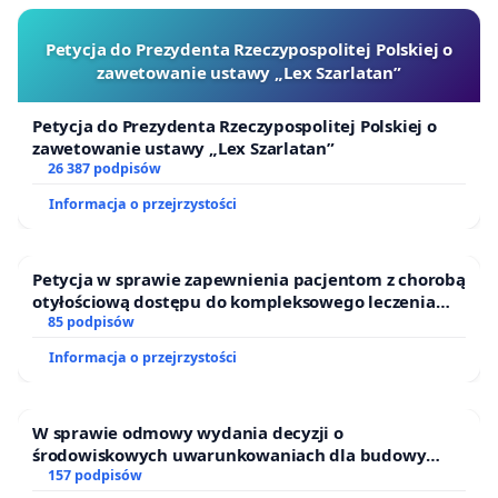
- nieuzasadnione wyłapywanie dzikich zwierząt na
terenie ścisłego rezerwatu Puszczy Białowieskiej i
Petycja do Prezydenta Rzeczypospolitej Polskiej o
zawetowanie ustawy „Lex Szarlatan”
poddawanie ich zabiegom chirurgicznym w
laboratorium,
Petycja do Prezydenta Rzeczypospolitej Polskiej o
zawetowanie ustawy „Lex Szarlatan”
- przeprowadzanie testów soków owocowo-
26 387 podpisów
warzywnych na zwierzętach, zakończone ich
Informacja o przejrzystości
uśmierceniem, mimo iż, przepisy nie wymagają
takich testów przed wprowadzeniem tego typu
Petycja w sprawie zapewnienia pacjentom z chorobą
produktów do obrotu,
otyłościową dostępu do kompleksowego leczenia
oraz programów profilaktycznych.
85 podpisów
- wyłapywanie saren i jeleni na obszarze
Informacja o przejrzystości
Słowińskiego Parku Narodowego w sieci celem
zakładania im obróż telemetrycznych, pomimo, iż
zakładane rezultaty badania można było osiągnąć
W sprawie odmowy wydania decyzji o
bez ich wyłapywania,
środowiskowych uwarunkowaniach dla budowy
zakładu wytwarzania biometanu „Krynki” w
157 podpisów