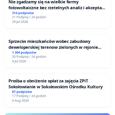
Nie zgadzamy się na wielkie farmy
fotowoltaiczne bez rzetelnych analiz i akceptacji
mieszkańców
314 podpisów
21 Podpisy / 24 godzin
29 Jul 2026
Sprzeciw mieszkańców wobec zabudowy
deweloperskiej terenow zielonych w rejonie
Bulwarów Straceńskich w Bielsku-Białej
1 304 podpisów
20 Podpisy / 24 godzin
9 Jul 2026
Prośba o obniżenie opłat za zajęcia ZPiT
Sokołowianie w Sokołowskim Ośrodku Kultury
87 podpisów
17 Podpisy / 24 godzin
6 Aug 2026