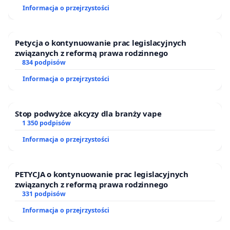
Informacja o przejrzystości
wydana zgoda, dzięki odwołaniom składanym do
Krajowej Komisji Etycznej w latach 2015-2019 przez
organizacje ochrony zwierząt, które występowały w
Petycja o kontynuowanie prac legislacyjnych
związanych z reformą prawa rodzinnego
poniżej wymienionych postępowaniach jako strona:
834 podpisów
- niezgodne z prawem poddawanie zdrowych
Informacja o przejrzystości
zwierząt procedurom i zabiegom chirurgicznym
podczas zajęć przedklinicznych dla studentów
Stop podwyżce akcyzy dla branży vape
weterynarii, pomimo, iż istnieją alternatywne
1 350 podpisów
metody kształcenia, stosowane z powodzeniem
Informacja o przejrzystości
przez inne uczelnie w kraju,
- niepotrzebne poddawanienie świń zabiegom
PETYCJA o kontynuowanie prac legislacyjnych
związanych z reformą prawa rodzinnego
wycinania żołądka w ramach kursu dla lekarzy
331 podpisów
chirurgów, pomimo, że programy specjalizacji dla
Informacja o przejrzystości
lekarzy nie przewidują szkoleń na zwierzętach,