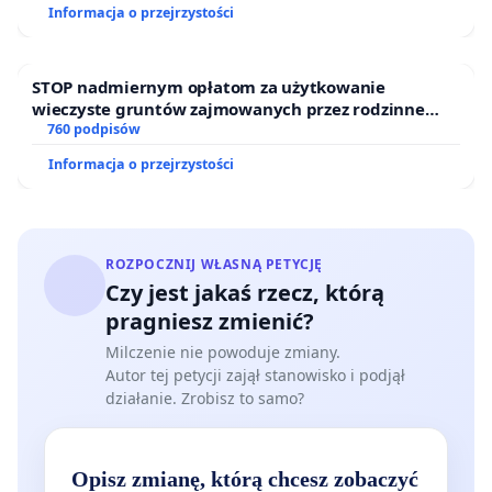
Ostrowiu Południowym oraz ochrony mieszkańców i
- poddanie zwierząt procedurze stłuszczenia
Informacja o przejrzystości
Puszczy Knyszyńskiej
wątroby i następnie testowanie wyciągów
owocowych, wywołanie niedokrwienia wątroby i
STOP nadmiernym opłatom za użytkowanie
zabicie zwierząt, pomimo, iż projekt nie miał
wieczyste gruntów zajmowanych przez rodzinne
wystarczającego uzasadnienia naukowego,
ogrody działkowe.
760 podpisów
Informacja o przejrzystości
- poddawanie norek amerykańskich na fermie
hodowlanej bolesnemu cewnikowaniu cewki
moczowej, oraz wywoływania prądem ejakulacji,
ROZPOCZNIJ WŁASNĄ PETYCJĘ
celem pobierania nasienia,
Czy jest jakaś rzecz, którą
We wszystkich powyższych przypadkach Krajowa
pragniesz zmienić?
Komisja Etyczna - rozpatrując odwołania
Milczenie nie powoduje zmiany.
Autor tej petycji zajął stanowisko i podjął
organizacji ochrony zwierząt - stwierdziła poważne
działanie. Zrobisz to samo?
uchybienia w działaniu komisji lokalnych.
Gdyby
jednak organizacje nie miały możliwości
występowania w takich postępowaniach jako
Opisz zmianę, którą chcesz zobaczyć