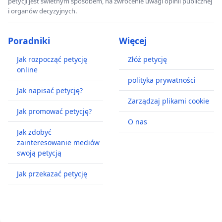
petycji jest świetnym sposobem, na zwrócenie uwagi opinii publicznej
i organów decyzyjnych.
Poradniki
Więcej
Jak rozpocząć petycję
Złóż petycję
online
polityka prywatności
Jak napisać petycję?
Zarządzaj plikami cookie
Jak promować petycję?
O nas
Jak zdobyć
zainteresowanie mediów
swoją petycją
Jak przekazać petycję