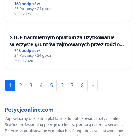
160 podpisów
25 Podpisy / 24 godzin
9 Jul 2026
STOP nadmiernym opłatom za użytkowanie
wieczyste gruntów zajmowanych przez rodzinne
ogrody działkowe.
748 podpisów
24 Podpisy / 24 godzin
29 Jul 2026
1
2
3
4
5
6
7
8
»
Petycjeonline.com
Zapewniamy bezpłatną platformę do publikowania petycji online.
Stwórz profesjonalną petycję on-line za pomocą naszego serwisu.
Petycje są publikowane w mediach każdego dnia, więc stworzenie