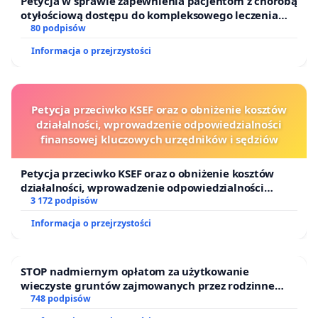
Petycja w sprawie zapewnienia pacjentom z chorobą
otyłościową dostępu do kompleksowego leczenia
oraz programów profilaktycznych.
80 podpisów
Informacja o przejrzystości
Petycja przeciwko KSEF oraz o obniżenie kosztów
działalności, wprowadzenie odpowiedzialności
finansowej kluczowych urzędników i sędziów
Petycja przeciwko KSEF oraz o obniżenie kosztów
działalności, wprowadzenie odpowiedzialności
finansowej kluczowych urzędników i sędziów
3 172 podpisów
Informacja o przejrzystości
STOP nadmiernym opłatom za użytkowanie
wieczyste gruntów zajmowanych przez rodzinne
ogrody działkowe.
748 podpisów