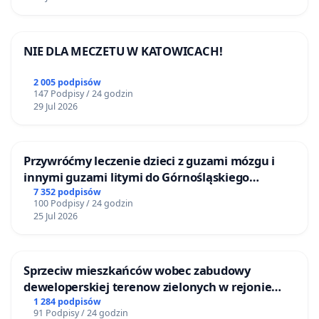
NIE DLA MECZETU W KATOWICACH!
2 005 podpisów
147 Podpisy / 24 godzin
29 Jul 2026
Przywróćmy leczenie dzieci z guzami mózgu i
innymi guzami litymi do Górnośląskiego
Centrum Zdrowia Dziecka w Katowicach
7 352 podpisów
100 Podpisy / 24 godzin
25 Jul 2026
Sprzeciw mieszkańców wobec zabudowy
deweloperskiej terenow zielonych w rejonie
Bulwarów Straceńskich w Bielsku-Białej
1 284 podpisów
91 Podpisy / 24 godzin