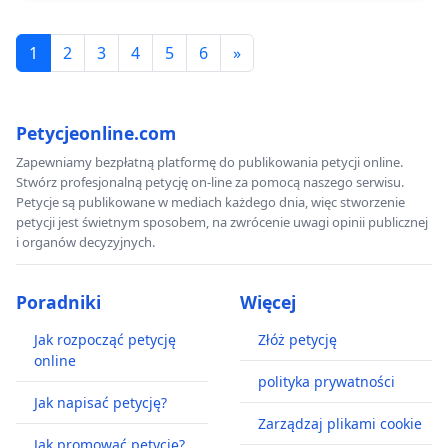
1
2
3
4
5
6
»
Petycjeonline.com
Zapewniamy bezpłatną platformę do publikowania petycji online.
Stwórz profesjonalną petycję on-line za pomocą naszego serwisu.
Petycje są publikowane w mediach każdego dnia, więc stworzenie
petycji jest świetnym sposobem, na zwrócenie uwagi opinii publicznej
i organów decyzyjnych.
Poradniki
Więcej
Jak rozpocząć petycję
Złóż petycję
online
polityka prywatności
Jak napisać petycję?
Zarządzaj plikami cookie
Jak promować petycję?