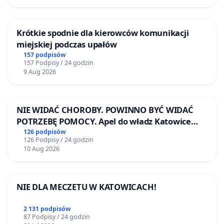
Krótkie spodnie dla kierowców komunikacji
miejskiej podczas upałów
157 podpisów
157 Podpisy / 24 godzin
9 Aug 2026
NIE WIDAĆ CHOROBY. POWINNO BYĆ WIDAĆ
POTRZEBĘ POMOCY. Apel do władz Katowice
Airport o przystąpienie do programu HIDDEN
126 podpisów
126 Podpisy / 24 godzin
DISABILITIES SUNFLOWER – SŁONECZNIK –
10 Aug 2026
UKRYTE NIEPEŁNOSPRAWNOŚCI
NIE DLA MECZETU W KATOWICACH!
2 131 podpisów
87 Podpisy / 24 godzin