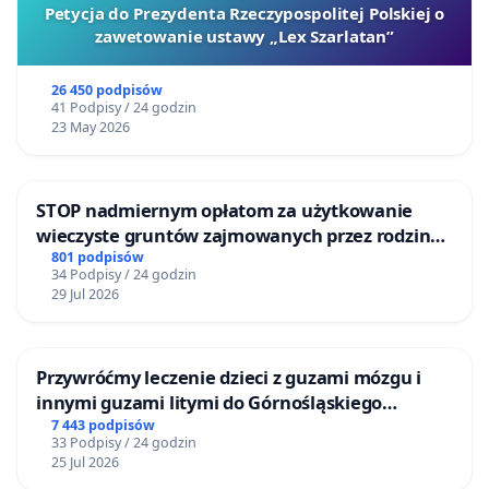
Petycja do Prezydenta Rzeczypospolitej Polskiej o
zawetowanie ustawy „Lex Szarlatan”
26 450 podpisów
41 Podpisy / 24 godzin
23 May 2026
STOP nadmiernym opłatom za użytkowanie
wieczyste gruntów zajmowanych przez rodzinne
ogrody działkowe.
801 podpisów
34 Podpisy / 24 godzin
29 Jul 2026
Przywróćmy leczenie dzieci z guzami mózgu i
innymi guzami litymi do Górnośląskiego
Centrum Zdrowia Dziecka w Katowicach
7 443 podpisów
33 Podpisy / 24 godzin
25 Jul 2026