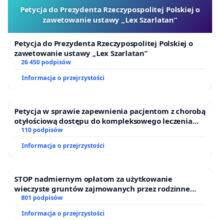
Petycja do Prezydenta Rzeczypospolitej Polskiej o
zawetowanie ustawy „Lex Szarlatan”
Petycja do Prezydenta Rzeczypospolitej Polskiej o
zawetowanie ustawy „Lex Szarlatan”
26 450 podpisów
Informacja o przejrzystości
Petycja w sprawie zapewnienia pacjentom z chorobą
otyłościową dostępu do kompleksowego leczenia
oraz programów profilaktycznych.
110 podpisów
Informacja o przejrzystości
STOP nadmiernym opłatom za użytkowanie
wieczyste gruntów zajmowanych przez rodzinne
ogrody działkowe.
801 podpisów
Informacja o przejrzystości