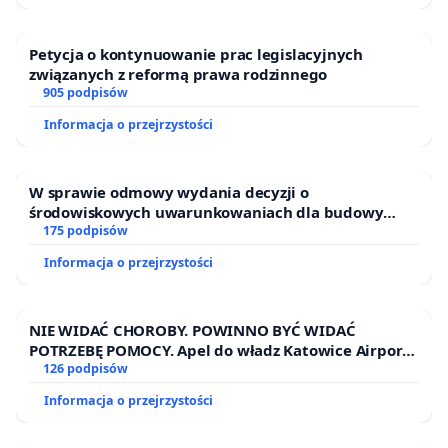
Petycja o kontynuowanie prac legislacyjnych
związanych z reformą prawa rodzinnego
905 podpisów
Informacja o przejrzystości
W sprawie odmowy wydania decyzji o
środowiskowych uwarunkowaniach dla budowy
zakładu wytwarzania biometanu „Krynki” w
175 podpisów
Ostrowiu Południowym oraz ochrony mieszkańców i
Informacja o przejrzystości
Puszczy Knyszyńskiej
NIE WIDAĆ CHOROBY. POWINNO BYĆ WIDAĆ
POTRZEBĘ POMOCY. Apel do władz Katowice Airport
o przystąpienie do programu HIDDEN DISABILITIES
126 podpisów
SUNFLOWER – SŁONECZNIK – UKRYTE
Informacja o przejrzystości
NIEPEŁNOSPRAWNOŚCI