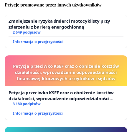
Petycje promowane przez innych użytkowników
Zmniejszenie ryzyka śmierci motocyklisty przy
zderzeniu z barierą energochłonną
2 649 podpisów
Informacja o przejrzystości
Petycja przeciwko KSEF oraz o obniżenie kosztów
działalności, wprowadzenie odpowiedzialności
finansowej kluczowych urzędników i sędziów
Petycja przeciwko KSEF oraz o obniżenie kosztów
działalności, wprowadzenie odpowiedzialności
finansowej kluczowych urzędników i sędziów
3 180 podpisów
Informacja o przejrzystości