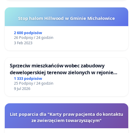
Stop halom Hillwood w Gminie Michałowice
2 600 podpisów
26 Podpisy / 24 godzin
3 Feb 2023
Sprzeciw mieszkańców wobec zabudowy
deweloperskiej terenow zielonych w rejonie
Bulwarów Straceńskich w Bielsku-Białej
1 333 podpisów
25 Podpisy / 24 godzin
9 Jul 2026
List poparcia dla "Karty praw pacjenta do kontaktu
ze zwierzęciem towarzyszącym"