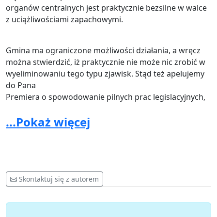
organów centralnych jest praktycznie bezsilne w walce
z uciążliwościami zapachowymi.
Gmina ma ograniczone możliwości działania, a wręcz
można stwierdzić, iż praktycznie nie może nic zrobić w
wyeliminowaniu tego typu zjawisk. Stąd też apelujemy
do Pana
Premiera o spowodowanie pilnych prac legislacyjnych,
których efektem będzie wdrożenie regulacji prawnych
...Pokaż więcej
oraz procedur postępowania, pozwalających na szybkie
i efektywne ograniczenie odorów, będących
utrapieniem nie tylko naszej gminy ale szeregu innych
miast w Polsce. Wierzymy głęboko, że przyjęcie nowych
rozwiązań prawnych stworzy tym samym możliwość na
zaniechanie nielegalnych praktyk – generujących
Skontaktuj się z autorem
uciążliwe zapachy, które do tej pory nie mogły zostać
objęte jakimkolwiek postępowaniem – ze względu na
brak odpowiednich w tym zakresie przepisów.