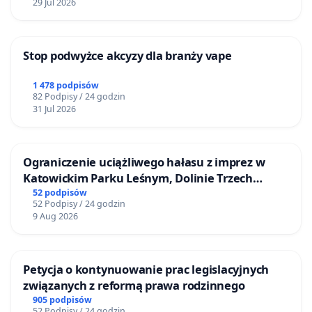
29 Jul 2026
Stop podwyżce akcyzy dla branży vape
1 478 podpisów
82 Podpisy / 24 godzin
31 Jul 2026
Ograniczenie uciążliwego hałasu z imprez w
Katowickim Parku Leśnym, Dolinie Trzech
Stawów i na Lotnisku Muchowiec
52 podpisów
52 Podpisy / 24 godzin
9 Aug 2026
Petycja o kontynuowanie prac legislacyjnych
związanych z reformą prawa rodzinnego
905 podpisów
52 Podpisy / 24 godzin