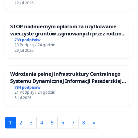
22 Jul 2026
STOP nadmiernym opłatom za użytkowanie
wieczyste gruntów zajmowanych przez rodzinne
ogrody działkowe.
739 podpisów
23 Podpisy / 24 godzin
29 Jul 2026
Wdrożenia pełnej infrastruktury Centralnego
Systemu Dynamicznej Informacji Pasażerskiej
(CSDiP) na stacji kolejowej w Łomży
784 podpisów
21 Podpisy / 24 godzin
5 Jul 2026
1
2
3
4
5
6
7
8
»