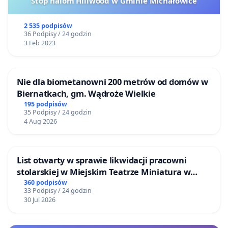
Stop halom Hillwood w Gminie Michałowice
2 535 podpisów
36 Podpisy / 24 godzin
3 Feb 2023
Nie dla biometanowni 200 metrów od domów w
Biernatkach, gm. Wądroże Wielkie
195 podpisów
35 Podpisy / 24 godzin
4 Aug 2026
List otwarty w sprawie likwidacji pracowni
stolarskiej w Miejskim Teatrze Miniatura w
Gdańsku
360 podpisów
33 Podpisy / 24 godzin
30 Jul 2026