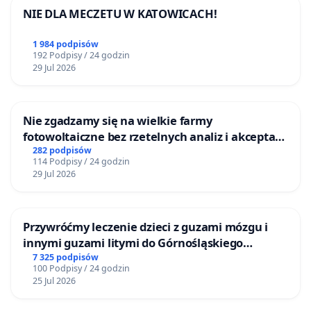
NIE DLA MECZETU W KATOWICACH!
1 984 podpisów
192 Podpisy / 24 godzin
29 Jul 2026
Nie zgadzamy się na wielkie farmy
fotowoltaiczne bez rzetelnych analiz i akceptacji
mieszkańców
282 podpisów
114 Podpisy / 24 godzin
29 Jul 2026
Przywróćmy leczenie dzieci z guzami mózgu i
innymi guzami litymi do Górnośląskiego
Centrum Zdrowia Dziecka w Katowicach
7 325 podpisów
100 Podpisy / 24 godzin
25 Jul 2026