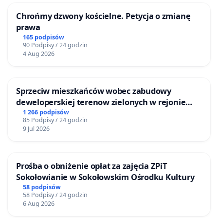
Chrońmy dzwony kościelne. Petycja o zmianę
prawa
165 podpisów
90 Podpisy / 24 godzin
4 Aug 2026
Sprzeciw mieszkańców wobec zabudowy
deweloperskiej terenow zielonych w rejonie
Bulwarów Straceńskich w Bielsku-Białej
1 266 podpisów
85 Podpisy / 24 godzin
9 Jul 2026
Prośba o obniżenie opłat za zajęcia ZPiT
Sokołowianie w Sokołowskim Ośrodku Kultury
58 podpisów
58 Podpisy / 24 godzin
6 Aug 2026