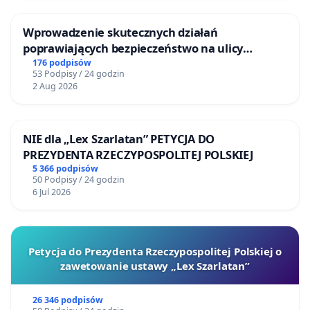
Wprowadzenie skutecznych działań
poprawiających bezpieczeństwo na ulicy
Żeromskiego w Otwocku
176 podpisów
53 Podpisy / 24 godzin
2 Aug 2026
NIE dla „Lex Szarlatan” PETYCJA DO
PREZYDENTA RZECZYPOSPOLITEJ POLSKIEJ
5 366 podpisów
50 Podpisy / 24 godzin
6 Jul 2026
Petycja do Prezydenta Rzeczypospolitej Polskiej o
zawetowanie ustawy „Lex Szarlatan”
26 346 podpisów