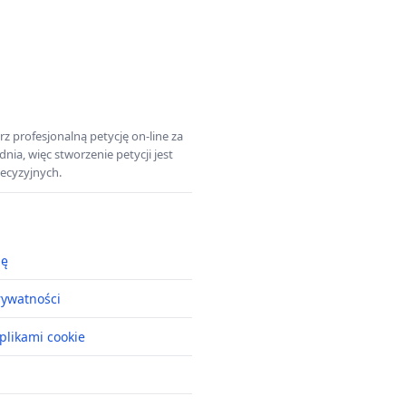
z profesjonalną petycję on-line za
a, więc stworzenie petycji jest
ecyzyjnych.
ję
rywatności
plikami cookie