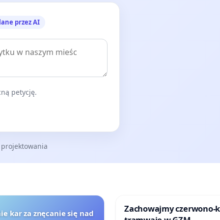
lane przez AI
ną petycję.
 projektowania
Zachowajmy czerwono-
ie kar za znęcanie się nad
tramwaje w GZM