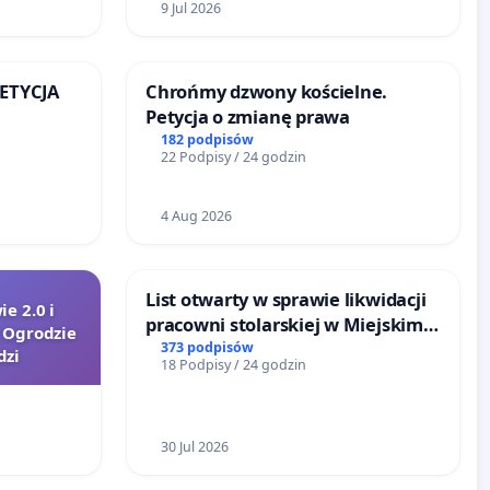
9 Jul 2026
PETYCJA
Chrońmy dzwony kościelne.
Petycja o zmianę prawa
KIEJ
182 podpisów
22 Podpisy / 24 godzin
4 Aug 2026
List otwarty w sprawie likwidacji
e 2.0 i
pracowni stolarskiej w Miejskim
 Ogrodzie
Teatrze Miniatura w Gdańsku
373 podpisów
dzi
18 Podpisy / 24 godzin
30 Jul 2026