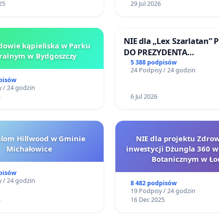
25
29 Jul 2026
NIE dla „Lex Szarlatan” 
owie kąpieliska w Parku
DO PREZYDENTA
ralnym w Bydgoszczy
RZECZYPOSPOLITEJ POLS
5 388 podpisów
24 Podpisy / 24 godzin
pisów
 / 24 godzin
4
6 Jul 2026
alom Hillwood w Gminie
NIE dla projektu Zdrowi
Michałowice
inwestycji Dżungla 360 w
Botanicznym w Ło
pisów
 / 24 godzin
8 482 podpisów
19 Podpisy / 24 godzin
3
16 Dec 2025