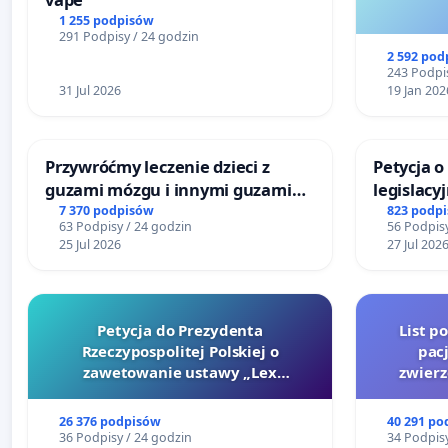
1 255 podpisów
291 Podpisy / 24 godzin
2 592 pod
243 Podpis
31 Jul 2026
19 Jan 202
Przywróćmy leczenie dzieci z
Petycja 
guzami mózgu i innymi guzami
legislacy
litymi do Górnośląskiego
reformą 
7 370 podpisów
823 podp
63 Podpisy / 24 godzin
56 Podpisy
Centrum Zdrowia Dziecka w
25 Jul 2026
27 Jul 202
Katowicach
Petycja do Prezydenta
List p
Rzeczypospolitej Polskiej o
pac
zawetowanie ustawy „Lex
zwier
Szarlatan”
26 376 podpisów
40 291 po
36 Podpisy / 24 godzin
34 Podpisy