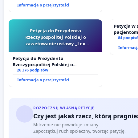
finansowej kluczowych urzędników i
Informacja o przejrzystości
sędziów
Petycja w
Petycja do Prezydenta
pacjentom
Rzeczypospolitej Polskiej o
dostępu d
84 podpis
zawetowanie ustawy „Lex
oraz prog
Informacja
Szarlatan”
Petycja do Prezydenta
Rzeczypospolitej Polskiej o
zawetowanie ustawy „Lex Szarlatan”
26 376 podpisów
Informacja o przejrzystości
ROZPOCZNIJ WŁASNĄ PETYCJĘ
Czy jest jakaś rzecz, którą pragni
Milczenie nie powoduje zmiany.
Zapoczątkuj ruch społeczny, tworząc petycję.