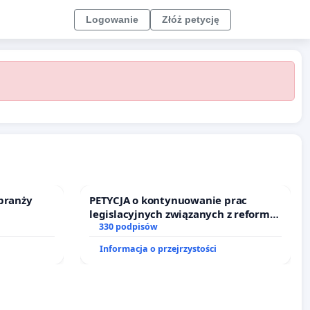
Logowanie
Złóż petycję
branży
PETYCJA o kontynuowanie prac
legislacyjnych związanych z reformą
prawa rodzinnego
330 podpisów
Informacja o przejrzystości