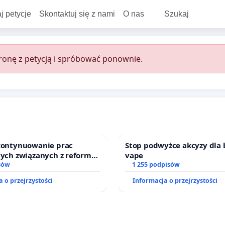
j petycje
Skontaktuj się z nami
O nas
Szukaj
onę z petycją i spróbować ponownie.
 kontynuowanie prac
Stop podwyżce akcyzy dla 
nych związanych z reformą
vape
zinnego
sów
1 255 podpisów
 o przejrzystości
Informacja o przejrzystości