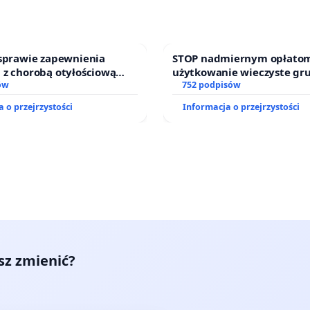
 sprawie zapewnienia
STOP nadmiernym opłatom
 z chorobą otyłościową
użytkowanie wieczyste gr
o kompleksowego leczenia
ów
zajmowanych przez rodzin
752 podpisów
ramów profilaktycznych.
działkowe.
 o przejrzystości
Informacja o przejrzystości
esz zmienić?