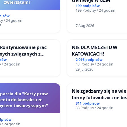
zwierzętami
199 podpisów
199 Podpisy / 24 godzin
pisów
y / 24 godzin
6
7 Aug 2026
o kontynuowanie prac
NIE DLA MECZETU W
jnych związanych z
KATOWICACH!
prawa rodzinnego
isów
2 016 podpisów
 / 24 godzin
43 Podpisy / 24 godzin
6
29 Jul 2026
Nie zgadzamy się na wie
oparcia dla "Karty praw
farmy fotowoltaiczne be
jenta do kontaktu ze
rzetelnych analiz i akcep
311 podpisów
zęciem towarzyszącym"
33 Podpisy / 24 godzin
mieszkańców
dpisów
 / 24 godzin