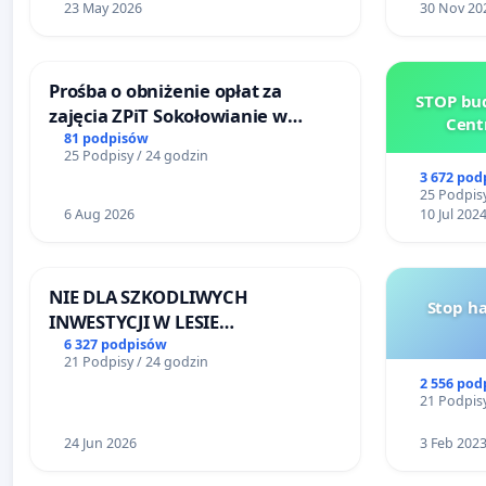
23 May 2026
30 Nov 20
Prośba o obniżenie opłat za
STOP bud
zajęcia ZPiT Sokołowianie w
Cent
Sokołowskim Ośrodku Kultury
81 podpisów
25 Podpisy / 24 godzin
3 672 pod
25 Podpisy
6 Aug 2026
10 Jul 202
NIE DLA SZKODLIWYCH
Stop h
INWESTYCJI W LESIE
ŁAGIEWNICKIM I ARTURÓWKU
6 327 podpisów
21 Podpisy / 24 godzin
2 556 pod
21 Podpisy
24 Jun 2026
3 Feb 202