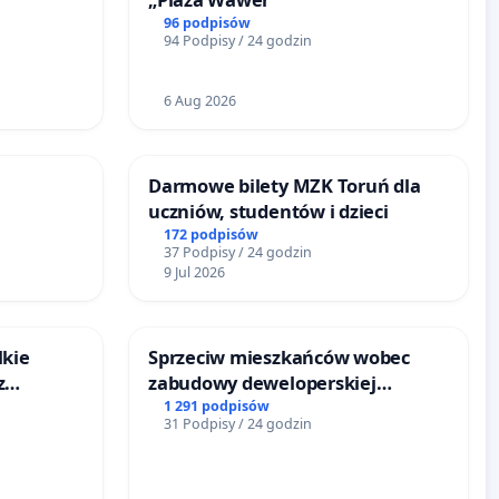
96 podpisów
94 Podpisy / 24 godzin
6 Aug 2026
Darmowe bilety MZK Toruń dla
uczniów, studentów i dzieci
172 podpisów
37 Podpisy / 24 godzin
9 Jul 2026
lkie
Sprzeciw mieszkańców wobec
z
zabudowy deweloperskiej
tacji
terenow zielonych w rejonie
1 291 podpisów
31 Podpisy / 24 godzin
Bulwarów Straceńskich w Bielsku-
Białej