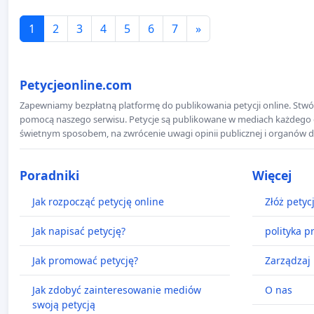
1
2
3
4
5
6
7
»
Petycjeonline.com
Zapewniamy bezpłatną platformę do publikowania petycji online. Stwór
pomocą naszego serwisu. Petycje są publikowane w mediach każdego dni
świetnym sposobem, na zwrócenie uwagi opinii publicznej i organów d
Poradniki
Więcej
Jak rozpocząć petycję online
Złóż petyc
Jak napisać petycję?
polityka p
Jak promować petycję?
Zarządzaj 
Jak zdobyć zainteresowanie mediów
O nas
swoją petycją