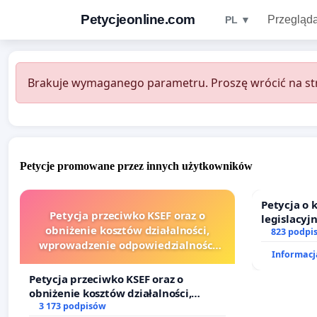
Petycjeonline.com
Przegląda
PL ▼
Brakuje wymaganego parametru. Proszę wrócić na str
Petycje promowane przez innych użytkowników
Petycja o
Petycja przeciwko KSEF oraz o
legislacyj
obniżenie kosztów działalności,
prawa rod
823 podpi
wprowadzenie odpowiedzialności
Informacja
finansowej kluczowych urzędników i
sędziów
Petycja przeciwko KSEF oraz o
obniżenie kosztów działalności,
wprowadzenie odpowiedzialności
3 173 podpisów