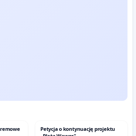
kremowe
Petycja o kontynuację projektu
„Plaża Wawer"