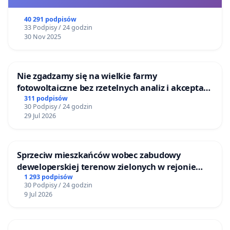
40 291 podpisów
33 Podpisy / 24 godzin
30 Nov 2025
Nie zgadzamy się na wielkie farmy
fotowoltaiczne bez rzetelnych analiz i akceptacji
mieszkańców
311 podpisów
30 Podpisy / 24 godzin
29 Jul 2026
Sprzeciw mieszkańców wobec zabudowy
deweloperskiej terenow zielonych w rejonie
Bulwarów Straceńskich w Bielsku-Białej
1 293 podpisów
30 Podpisy / 24 godzin
9 Jul 2026