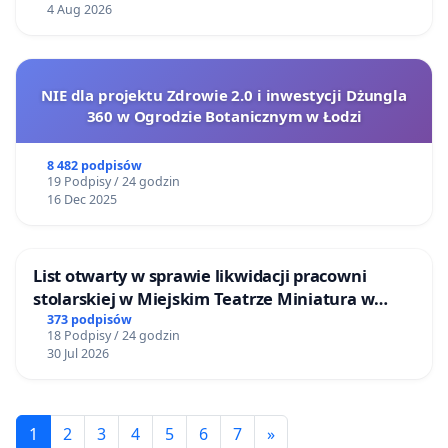
4 Aug 2026
NIE dla projektu Zdrowie 2.0 i inwestycji Dżungla
360 w Ogrodzie Botanicznym w Łodzi
8 482 podpisów
19 Podpisy / 24 godzin
16 Dec 2025
List otwarty w sprawie likwidacji pracowni
stolarskiej w Miejskim Teatrze Miniatura w
Gdańsku
373 podpisów
18 Podpisy / 24 godzin
30 Jul 2026
1
2
3
4
5
6
7
»