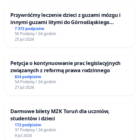
Przywróćmy leczenie dzieci z guzami mózgu i
innymi guzami litymi do Górnośląskiego
Centrum Zdrowia Dziecka w Katowicach
7 372 podpisów
56 Podpisy / 24 godzin
25 Jul 2026
Petycja o kontynuowanie prac legislacyjnych
związanych z reformą prawa rodzinnego
824 podpisów
54 Podpisy / 24 godzin
27 Jul 2026
Darmowe bilety MZK Toruń dla uczniów,
studentów i dzieci
172 podpisów
37 Podpisy / 24 godzin
9 Jul 2026