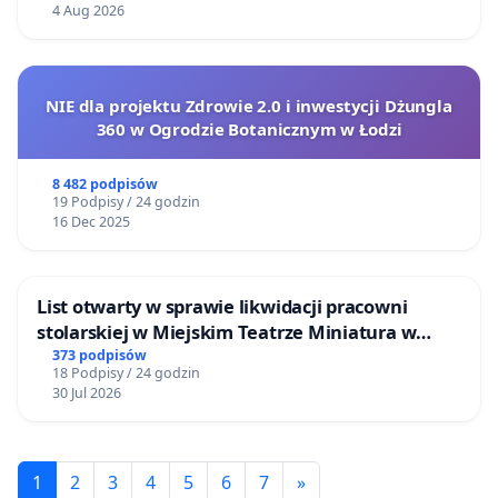
4 Aug 2026
NIE dla projektu Zdrowie 2.0 i inwestycji Dżungla
360 w Ogrodzie Botanicznym w Łodzi
8 482 podpisów
19 Podpisy / 24 godzin
16 Dec 2025
List otwarty w sprawie likwidacji pracowni
stolarskiej w Miejskim Teatrze Miniatura w
Gdańsku
373 podpisów
18 Podpisy / 24 godzin
30 Jul 2026
1
2
3
4
5
6
7
»