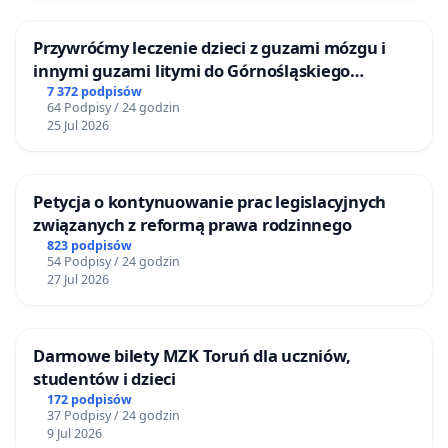
Przywróćmy leczenie dzieci z guzami mózgu i
innymi guzami litymi do Górnośląskiego
Centrum Zdrowia Dziecka w Katowicach
7 372 podpisów
64 Podpisy / 24 godzin
25 Jul 2026
Petycja o kontynuowanie prac legislacyjnych
związanych z reformą prawa rodzinnego
823 podpisów
54 Podpisy / 24 godzin
27 Jul 2026
Darmowe bilety MZK Toruń dla uczniów,
studentów i dzieci
172 podpisów
37 Podpisy / 24 godzin
9 Jul 2026