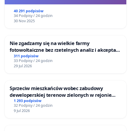
40 291 podpisów
34 Podpisy / 24 godzin
30 Nov 2025
Nie zgadzamy się na wielkie farmy
fotowoltaiczne bez rzetelnych analiz i akceptacji
mieszkańców
311 podpisów
33 Podpisy / 24 godzin
29 Jul 2026
Sprzeciw mieszkańców wobec zabudowy
deweloperskiej terenow zielonych w rejonie
Bulwarów Straceńskich w Bielsku-Białej
1 293 podpisów
32 Podpisy / 24 godzin
9 Jul 2026