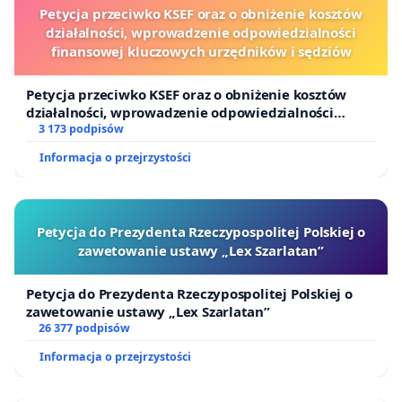
Petycja przeciwko KSEF oraz o obniżenie kosztów
działalności, wprowadzenie odpowiedzialności
finansowej kluczowych urzędników i sędziów
Petycja przeciwko KSEF oraz o obniżenie kosztów
działalności, wprowadzenie odpowiedzialności
finansowej kluczowych urzędników i sędziów
3 173 podpisów
Informacja o przejrzystości
Petycja do Prezydenta Rzeczypospolitej Polskiej o
zawetowanie ustawy „Lex Szarlatan”
Petycja do Prezydenta Rzeczypospolitej Polskiej o
zawetowanie ustawy „Lex Szarlatan”
26 377 podpisów
Informacja o przejrzystości