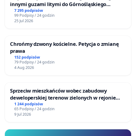
innymi guzami litymi do Górnośląskiego
Centrum Zdrowia Dziecka w Katowicach
7 295 podpisów
99 Podpisy / 24 godzin
25 Jul 2026
Chrońmy dzwony kościelne. Petycja o zmianę
prawa
152 podpisów
79 Podpisy / 24 godzin
4 Aug 2026
Sprzeciw mieszkańców wobec zabudowy
deweloperskiej terenow zielonych w rejonie
Bulwarów Straceńskich w Bielsku-Białej
1 244 podpisów
65 Podpisy / 24 godzin
9 Jul 2026