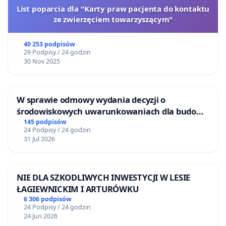
List poparcia dla "Karty praw pacjenta do kontaktu
ze zwierzęciem towarzyszącym"
40 253 podpisów
29 Podpisy / 24 godzin
30 Nov 2025
W sprawie odmowy wydania decyzji o
środowiskowych uwarunkowaniach dla budowy
zakładu wytwarzania biometanu „Krynki” w
145 podpisów
24 Podpisy / 24 godzin
Ostrowiu Południowym oraz ochrony
31 Jul 2026
mieszkańców i Puszczy Knyszyńskiej
NIE DLA SZKODLIWYCH INWESTYCJI W LESIE
ŁAGIEWNICKIM I ARTURÓWKU
6 306 podpisów
24 Podpisy / 24 godzin
24 Jun 2026