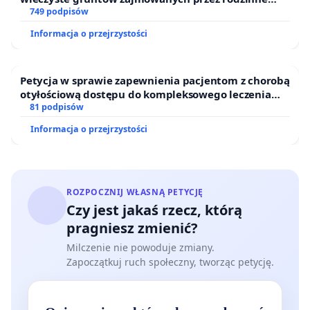
ogrody działkowe.
749 podpisów
Informacja o przejrzystości
Petycja w sprawie zapewnienia pacjentom z chorobą
otyłościową dostępu do kompleksowego leczenia
oraz programów profilaktycznych.
81 podpisów
Informacja o przejrzystości
ROZPOCZNIJ WŁASNĄ PETYCJĘ
Czy jest jakaś rzecz, którą
pragniesz zmienić?
Milczenie nie powoduje zmiany.
Zapoczątkuj ruch społeczny, tworząc petycję.