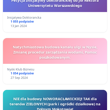
Petycja Inicjatywy Doktoranckiej do JM Rektora
Uniwersytetu Warszawskiego
Inicjatywa Doktorancka
1 055 podpisów
13 Jan 2024
Natychmiastowa budowa kanału ulgi w Nysie,
Zmianę procedur zarządzania wodami, Pomoc
poszkodowanym.
Nyski Klub Biznesu
1 054 podpisów
27 Sep 2024
NIE dla budowy NOWORACŁAWICKIEJ! TAK dla
terenów ZIELONYCH (park i ogródki działkowe) na
Dolnym Mokotowie!