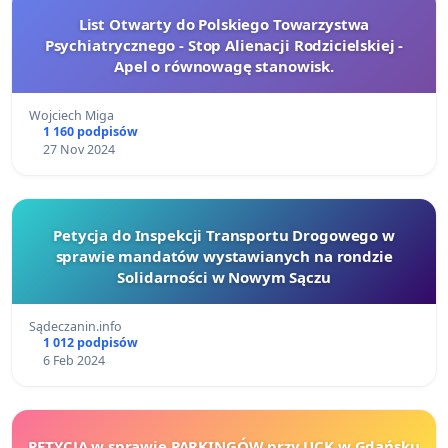
List Otwarty do Polskiego Towarzystwa
Psychiatrycznego - Stop Alienacji Rodzicielskiej -
Apel o równowagę stanowisk.
Wojciech Miga
1 160 podpisów
27 Nov 2024
Petycja do Inspekcji Transportu Drogowego w
sprawie mandatów wystawianych na rondzie
Solidarności w Nowym Sączu
Sądeczanin.info
1 012 podpisów
6 Feb 2024
PETYCJA w sprawie PARKINGÓW przy UCK w Gdańsku