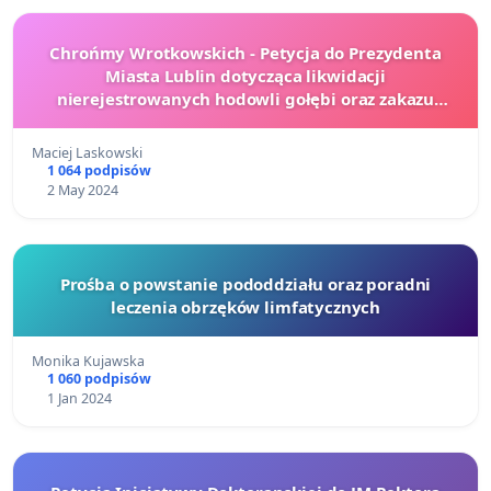
Chrońmy Wrotkowskich - Petycja do Prezydenta
Miasta Lublin dotycząca likwidacji
nierejestrowanych hodowli gołębi oraz zakazu
hodowli gołębi w Lublinie
Maciej Laskowski
1 064 podpisów
2 May 2024
Prośba o powstanie pododdziału oraz poradni
leczenia obrzęków limfatycznych
Monika Kujawska
1 060 podpisów
1 Jan 2024