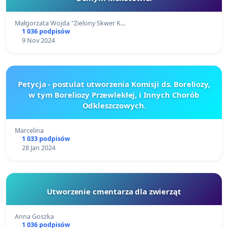
Małgorzata Wojda "Zielony Skwer K…
1 036 podpisów
9 Nov 2024
Petycja - postulat utworzenia Komisji ds. Boreliozy,
w tym Boreliozy Przewlekłej, i Innych Chorób
Odkleszczowych.
Marcelina
1 033 podpisów
28 Jan 2024
Utworzenie cmentarza dla zwierząt
Anna Goszka
1 036 podpisów