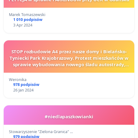
Marek Tomaszewski
1 010 podpisów
3 Apr 2024
STOP rozbudowie A4 przez nasze domy i Bielańsko-
Tyniecki Park Krajobrazowy. Protest mieszkańców w
sprawie wybudowania nowego śladu autostrady,
który zniszczy nasze miejscowości.
Weronika
978 podpisów
26 Jan 2024
#niedlapaszkowianki
Stowarzyszenie "Zielona Granica" …
979 podpisów