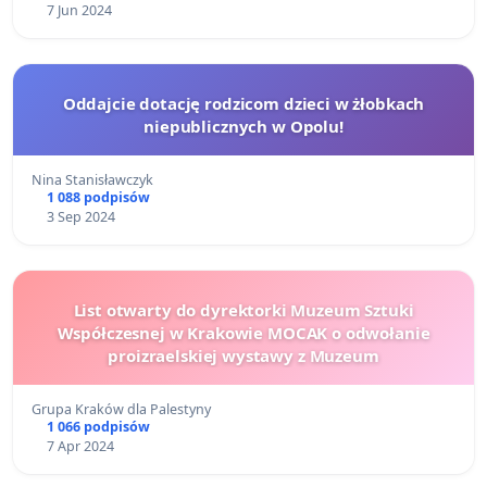
7 Jun 2024
Oddajcie dotację rodzicom dzieci w żłobkach
niepublicznych w Opolu!
Nina Stanisławczyk
1 088 podpisów
3 Sep 2024
List otwarty do dyrektorki Muzeum Sztuki
Współczesnej w Krakowie MOCAK o odwołanie
proizraelskiej wystawy z Muzeum
Grupa Kraków dla Palestyny
1 066 podpisów
7 Apr 2024