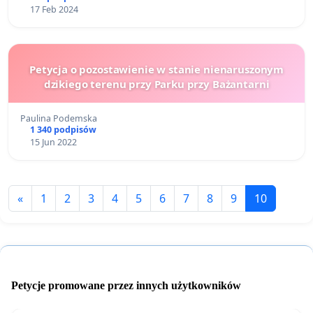
17 Feb 2024
Petycja o pozostawienie w stanie nienaruszonym
dzikiego terenu przy Parku przy Bażantarni
Paulina Podemska
1 340 podpisów
15 Jun 2022
«
1
2
3
4
5
6
7
8
9
10
Petycje promowane przez innych użytkowników