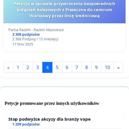
Petycja w sprawie przywrócenia bezpośrednich
połączeń kolejowych z Piaseczna do centrum
Warszawy przez linię średnicową
Partia Razem - Razem Mazowsze
2 308 podpisów
2 308 Podpisy / 12 miesięcy
17 Nov 2025
«
1
2
3
4
5
6
7
8
9
10
»
Petycje promowane przez innych użytkowników
Stop podwyżce akcyzy dla branży vape
1 299 podpisów