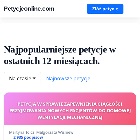
Petycjeonline.com
Złóż petycję
Najpopularniejsze petycje w
ostatnich 12 miesiącach.
Na czasie
Najnowsze petycje
PETYCJA W SPRAWIE ZAPEWNIENIA CIĄGŁOŚCI
PRZYJMOWANIA NOWYCH PACJENTÓW DO DOMOWEJ
WENTYLACJI MECHANICZNEJ
Martyna Tołcz, Małgorzata Wiśniew…
2 935 podpisów