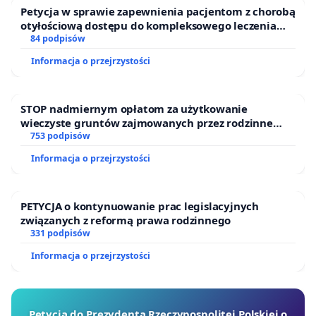
Petycja w sprawie zapewnienia pacjentom z chorobą
otyłościową dostępu do kompleksowego leczenia
oraz programów profilaktycznych.
84 podpisów
Informacja o przejrzystości
STOP nadmiernym opłatom za użytkowanie
wieczyste gruntów zajmowanych przez rodzinne
ogrody działkowe.
753 podpisów
Informacja o przejrzystości
PETYCJA o kontynuowanie prac legislacyjnych
związanych z reformą prawa rodzinnego
331 podpisów
Informacja o przejrzystości
Petycja do Prezydenta Rzeczypospolitej Polskiej o