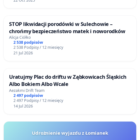
22 Oct 2025
STOP likwidacji porodówki w Sulechowie –
chrońmy bezpieczeństwo matek i noworodków
Alicja Ciółko
2 538 podpisów
2 538 Podpisy / 12 miesięcy
21 Jul 2026
Uratujmy Plac do driftu w Ząbkowicach Śląskich
Albo Bokiem Albo Wcale
Aezakmi Drift Team
2 497 podpisów
2 497 Podpisy / 12 miesięcy
14 Jul 2026
Udrożnienie wyjazdu z Łomianek