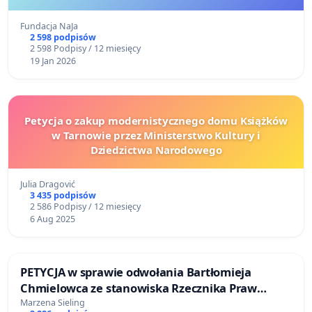
Fundacja NaJa
2 598 podpisów
2 598 Podpisy / 12 miesięcy
19 Jan 2026
Petycja o zakup modernistycznego domu Książków
w Tarnowie przez Ministerstwo Kultury i
Dziedzictwa Narodowego
Julia Dragović
3 435 podpisów
2 586 Podpisy / 12 miesięcy
6 Aug 2025
PETYCJA w sprawie odwołania Bartłomieja
Chmielowca ze stanowiska Rzecznika Praw
Pacjenta
Marzena Sieling