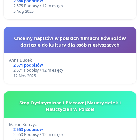
2 886 podpisów
2 575 Podpisy / 12 miesięcy
5 Aug 2025
Chcemy napisów w polskich filmach! Równość w
dostępie do kultury dla osób niesłyszących
Anna Dudek
2 571 podpisów
2 571 Podpisy / 12 miesięcy
12 Nov 2025
Stop Dyskryminacji Płacowej Nauczycielek i
Nauczycieli w Polsce!
Marcin Korczyc
2 553 podpisów
2 553 Podpisy / 12 miesięcy