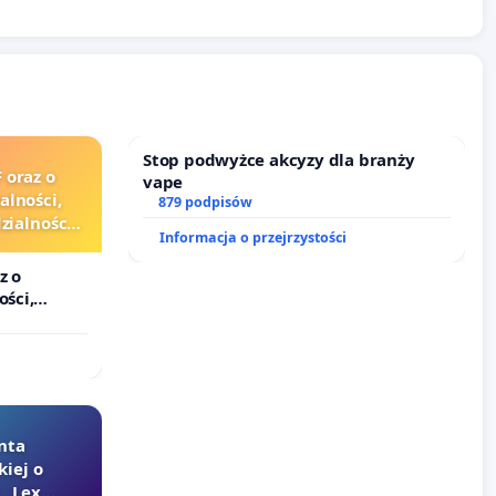
Stop podwyżce akcyzy dla branży
 oraz o
vape
alności,
879 podpisów
ialności
Informacja o przejrzystości
zędników i
z o
ości,
lności
ędników i
nta
kiej o
 „Lex