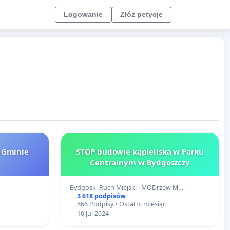
Logowanie
Złóż petycję
 Gminie
STOP budowie kąpieliska w Parku
Centralnym w Bydgoszczy
Bydgoski Ruch Miejski i MODrzew M…
3 618 podpisów
866 Podpisy / Ostatni miesiąc
10 Jul 2024