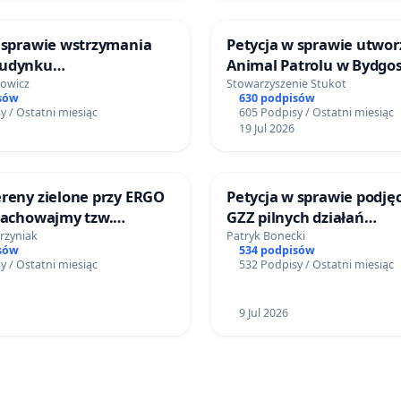
 sprawie wstrzymania
Petycja w sprawie utwor
budynku
Animal Patrolu w Bydgos
innego przy ul.
kowicz
Stowarzyszenie Stukot
sów
630 podpisów
iej w Katowicach.
y / Ostatni miesiąc
605 Podpisy / Ostatni miesiąc
19 Jul 2026
reny zielone przy ERGO
Petycja w sprawie podjęc
GZZ pilnych działań
sko i ROD „Oaza” na
interwencyjnych zmierz
rzyniak
Patryk Bonecki
sów
534 podpisów
opotu i Gdańska
wykupu/zamiany grunt
y / Ostatni miesiąc
532 Podpisy / Ostatni miesiąc
prywatnych na cele publ
celem utworzenia Parku
9 Jul 2026
Widokowo-Leśno-Ekolog