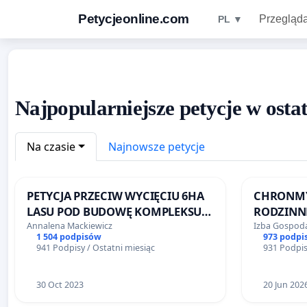
Petycjeonline.com
Przegląda
PL ▼
Najpopularniejsze petycje w osta
Na czasie
Najnowsze petycje
PETYCJA PRZECIW WYCIĘCIU 6HA
CHRONMY 
LASU POD BUDOWĘ KOMPLEKSU
RODZINN
SZKOLENIOWEGO PZPN
Annalena Mackiewicz
Izba Gospoda
1 504 podpisów
973 podpi
941 Podpisy / Ostatni miesiąc
931 Podpis
30 Oct 2023
20 Jun 202