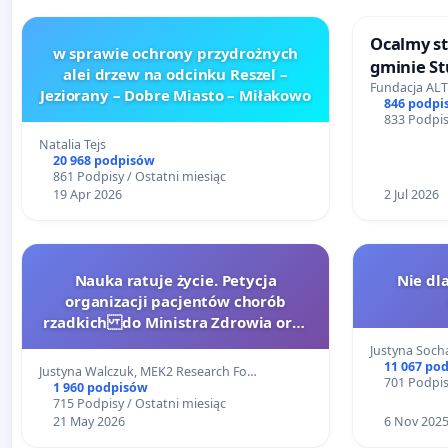
Ocalmy st
w sprawie ochrony przydrożnych
gminie S
alei drzew na odcinku Reszel –
Fundacja ALT
Jeziorany – Dobre Miasto – Miłakowo
846 podpi
833 Podpis
Natalia Tejs
20 968 podpisów
861 Podpisy / Ostatni miesiąc
19 Apr 2026
2 Jul 2026
Nauka ratuje życie. Petycja
Nie dl
organizacji pacjentów chorób
rzadkich do Ministra Zdrowia oraz
Ministra Nauki i Szkolnictwa
Justyna Soch
Wyższego
11 067 po
Justyna Walczuk, MEK2 Research Fo…
701 Podpis
1 960 podpisów
715 Podpisy / Ostatni miesiąc
21 May 2026
6 Nov 202