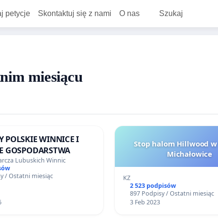
j petycje
Skontaktuj się z nami
O nas
Szukaj
tnim miesiącu
POLSKIE WINNICE I
Stop halom Hillwood w
E GOSPODARSTWA
Michałowice
rcza Lubuskich Winnic
sów
y / Ostatni miesiąc
KZ
2 523 podpisów
897 Podpisy / Ostatni miesiąc
6
3 Feb 2023