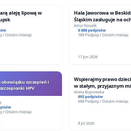
arą aleję lipową w
Hala Jaworowa w Beskid
tupsk
Śląskim zasługuje na oc
zabudowę.
Artur Nosalik
sów
6 088 podpisów
y / Ostatni miesiąc
789 Podpisy / Ostatni miesiąc
17 Jun 2026
Wspierajmy prawo dzieci
a obowiązku szczepień i
w stałym, przyjaznym mi
szczepionki HPV
Aneta Bujnowska
692 podpisów
688 Podpisy / Ostatni miesiąc
a
dpisów
y / Ostatni miesiąc
5
8 Jul 2026