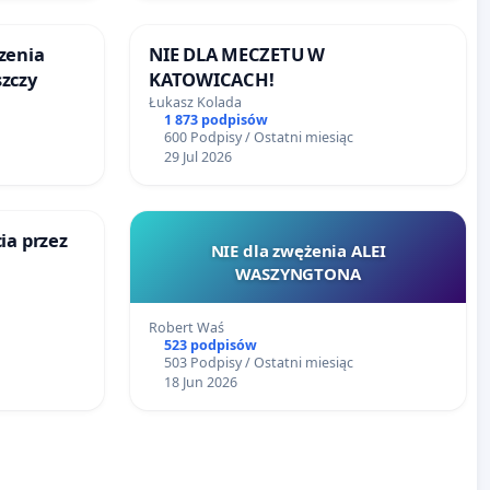
zenia
NIE DLA MECZETU W
zczy
KATOWICACH!
Łukasz Kolada
1 873 podpisów
600 Podpisy / Ostatni miesiąc
29 Jul 2026
ia przez
NIE dla zwężenia ALEI
WASZYNGTONA
ających do
ów
Robert Waś
iczne,
523 podpisów
503 Podpisy / Ostatni miesiąc
18 Jun 2026
icznego