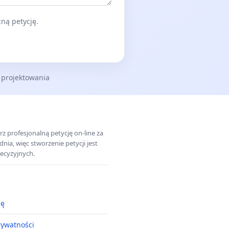
ną petycję.
 projektowania
z profesjonalną petycję on-line za
a, więc stworzenie petycji jest
ecyzyjnych.
ję
rywatności