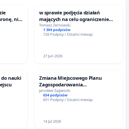
zie
w sprawie podjęcia działań
hronę, nie
mających na celu ograniczenie
nadmiernych cen pelletu
Tomasz Żernowski
1 304 podpisów
drzewnego
728 Podpisy / Ostatni miesiąc
27 Jun 2026
 do nauki
Zmiana Miejscowego Planu
ejscu
Zagospodarowania
Przestrzennego
Jarosław Zagwocki
654 podpisów
651 Podpisy / Ostatni miesiąc
14 Jul 2026