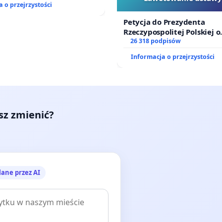
 o przejrzystości
Szarlatan”
Petycja do Prezydenta
Rzeczypospolitej Polskiej o
zawetowanie ustawy „Lex 
26 318 podpisów
Informacja o przejrzystości
esz zmienić?
lane przez AI