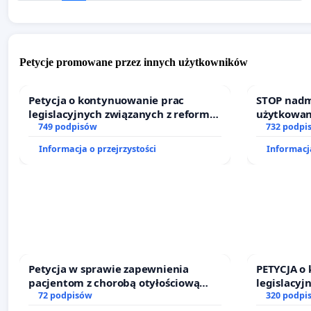
Petycje promowane przez innych użytkowników
Petycja o kontynuowanie prac
STOP nadm
legislacyjnych związanych z reformą
użytkowan
prawa rodzinnego
749 podpisów
zajmowany
732 podpi
działkowe.
Informacja o przejrzystości
Informacja
Petycja w sprawie zapewnienia
PETYCJA o
pacjentom z chorobą otyłościową
legislacyj
dostępu do kompleksowego leczenia
72 podpisów
prawa rod
320 podpi
oraz programów profilaktycznych.