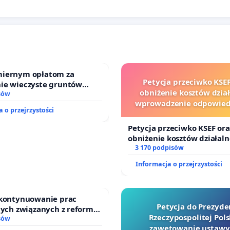
iernym opłatom za
Petycja przeciwko KSEF
ie wieczyste gruntów
obniżenie kosztów dział
ch przez rodzinne ogrody
sów
wprowadzenie odpowiedz
 o przejrzystości
finansowej kluczowych ur
sędziów
Petycja przeciwko KSEF ora
obniżenie kosztów działaln
wprowadzenie odpowiedzia
3 170 podpisów
finansowej kluczowych urz
Informacja o przejrzystości
sędziów
 kontynuowanie prac
Petycja do Prezyde
nych związanych z reformą
Rzeczypospolitej Pols
zinnego
sów
zawetowanie ustawy