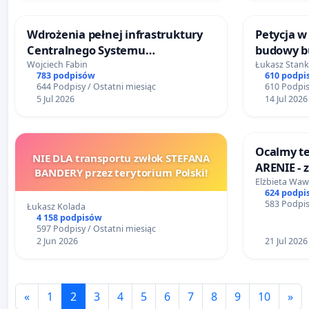
Wdrożenia pełnej infrastruktury
Petycja w
Centralnego Systemu
budowy 
Dynamicznej Informacji
wielorodz
Wojciech Fabin
Łukasz Stan
783 podpisów
610 podpi
Pasażerskiej (CSDiP) na stacji
Mysłowick
644 Podpisy / Ostatni miesiąc
610 Podpis
kolejowej w Łomży
5 Jul 2026
14 Jul 2026
Ocalmy te
NIE DLA transportu zwłok STEFANA
ARENIE - zachowajmy tzw.
BANDERY przez terytorium Polski!
trzcinowi
Elżbieta Waw
624 podpi
granicy S
583 Podpis
Łukasz Kolada
4 158 podpisów
597 Podpisy / Ostatni miesiąc
2 Jun 2026
21 Jul 2026
«
1
2
3
4
5
6
7
8
9
10
»