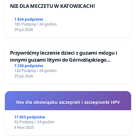
NIE DLA MECZETU W KATOWICACH!
1 824 podpisów
185 Podpisy / 24 godzin
29 Jul 2026
Przywróćmy leczenie dzieci z guzami mózgu i
innymi guzami litymi do Górnośląskiego
Centrum Zdrowia Dziecka w Katowicach
7 239 podpisów
120 Podpisy / 24 godzin
25 Jul 2026
Nie dla obowiązku szczepień i szczepionki HPV
11 053 podpisów
92 Podpisy / 24 godzin
6 Nov 2025