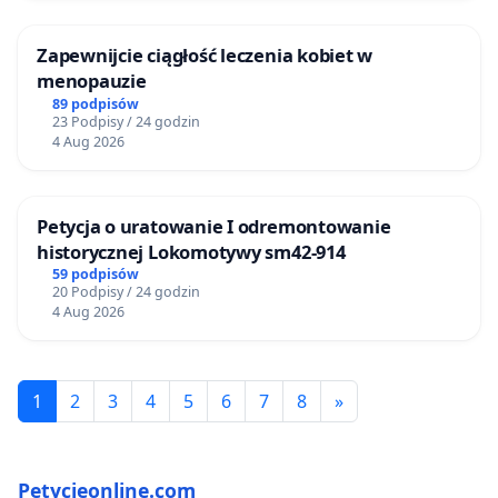
Zapewnijcie ciągłość leczenia kobiet w
menopauzie
89 podpisów
23 Podpisy / 24 godzin
4 Aug 2026
Petycja o uratowanie I odremontowanie
historycznej Lokomotywy sm42-914
59 podpisów
20 Podpisy / 24 godzin
4 Aug 2026
1
2
3
4
5
6
7
8
»
Petycjeonline.com