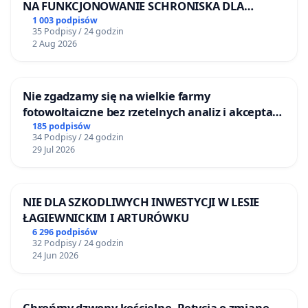
NA FUNKCJONOWANIE SCHRONISKA DLA
BEZDOMNYCH ZWIERZĄT W SKARYSZEWIE
1 003 podpisów
35 Podpisy / 24 godzin
2 Aug 2026
Nie zgadzamy się na wielkie farmy
fotowoltaiczne bez rzetelnych analiz i akceptacji
mieszkańców
185 podpisów
34 Podpisy / 24 godzin
29 Jul 2026
NIE DLA SZKODLIWYCH INWESTYCJI W LESIE
ŁAGIEWNICKIM I ARTURÓWKU
6 296 podpisów
32 Podpisy / 24 godzin
24 Jun 2026
Chrońmy dzwony kościelne. Petycja o zmianę