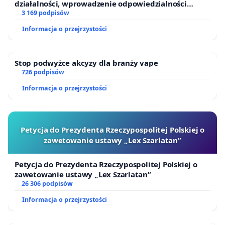
działalności, wprowadzenie odpowiedzialności
finansowej kluczowych urzędników i sędziów
3 169 podpisów
Informacja o przejrzystości
Stop podwyżce akcyzy dla branży vape
726 podpisów
Informacja o przejrzystości
Petycja do Prezydenta Rzeczypospolitej Polskiej o
zawetowanie ustawy „Lex Szarlatan”
Petycja do Prezydenta Rzeczypospolitej Polskiej o
zawetowanie ustawy „Lex Szarlatan”
26 306 podpisów
Informacja o przejrzystości