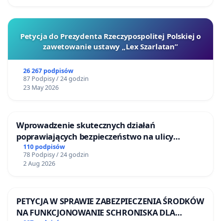
Petycja do Prezydenta Rzeczypospolitej Polskiej o
zawetowanie ustawy „Lex Szarlatan”
26 267 podpisów
87 Podpisy / 24 godzin
23 May 2026
Wprowadzenie skutecznych działań
poprawiających bezpieczeństwo na ulicy
Żeromskiego w Otwocku
110 podpisów
78 Podpisy / 24 godzin
2 Aug 2026
PETYCJA W SPRAWIE ZABEZPIECZENIA ŚRODKÓW
NA FUNKCJONOWANIE SCHRONISKA DLA