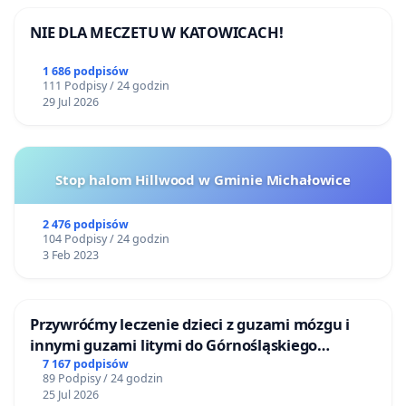
NIE DLA MECZETU W KATOWICACH!
1 686 podpisów
111 Podpisy / 24 godzin
29 Jul 2026
Stop halom Hillwood w Gminie Michałowice
2 476 podpisów
104 Podpisy / 24 godzin
3 Feb 2023
Przywróćmy leczenie dzieci z guzami mózgu i
innymi guzami litymi do Górnośląskiego
Centrum Zdrowia Dziecka w Katowicach
7 167 podpisów
89 Podpisy / 24 godzin
25 Jul 2026