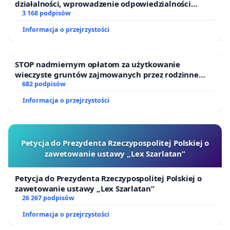
działalności, wprowadzenie odpowiedzialności
finansowej kluczowych urzędników i sędziów
3 168 podpisów
Informacja o przejrzystości
STOP nadmiernym opłatom za użytkowanie
wieczyste gruntów zajmowanych przez rodzinne
ogrody działkowe.
682 podpisów
Informacja o przejrzystości
Petycja do Prezydenta Rzeczypospolitej Polskiej o
zawetowanie ustawy „Lex Szarlatan”
Petycja do Prezydenta Rzeczypospolitej Polskiej o
zawetowanie ustawy „Lex Szarlatan”
26 267 podpisów
Informacja o przejrzystości