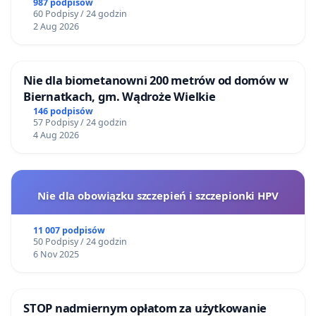
BEZDOMNYCH ZWIERZĄT W SKARYSZEWIE
987 podpisów
60 Podpisy / 24 godzin
2 Aug 2026
Nie dla biometanowni 200 metrów od domów w
Biernatkach, gm. Wądroże Wielkie
146 podpisów
57 Podpisy / 24 godzin
4 Aug 2026
Nie dla obowiązku szczepień i szczepionki HPV
11 007 podpisów
50 Podpisy / 24 godzin
6 Nov 2025
STOP nadmiernym opłatom za użytkowanie