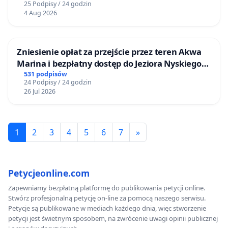
25 Podpisy / 24 godzin
4 Aug 2026
Zniesienie opłat za przejście przez teren Akwa
Marina i bezpłatny dostęp do Jeziora Nyskiego
dla mieszkańców Gminy Nysa
531 podpisów
24 Podpisy / 24 godzin
26 Jul 2026
1
2
3
4
5
6
7
»
Petycjeonline.com
Zapewniamy bezpłatną platformę do publikowania petycji online.
Stwórz profesjonalną petycję on-line za pomocą naszego serwisu.
Petycje są publikowane w mediach każdego dnia, więc stworzenie
petycji jest świetnym sposobem, na zwrócenie uwagi opinii publicznej