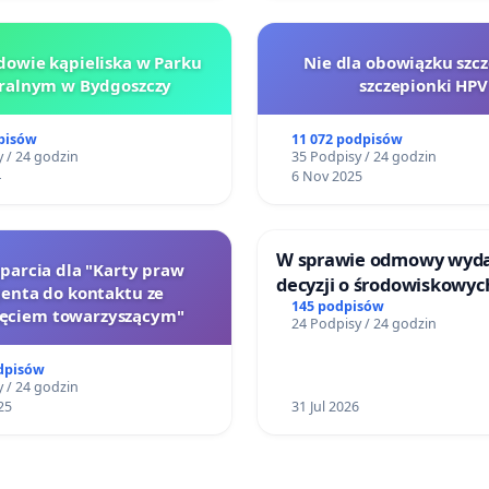
owie kąpieliska w Parku
Nie dla obowiązku szcz
ralnym w Bydgoszczy
szczepionki HPV
pisów
11 072 podpisów
 / 24 godzin
35 Podpisy / 24 godzin
4
6 Nov 2025
W sprawie odmowy wyd
oparcia dla "Karty praw
decyzji o środowiskowyc
jenta do kontaktu ze
uwarunkowaniach dla 
145 podpisów
zęciem towarzyszącym"
24 Podpisy / 24 godzin
zakładu wytwarzania b
„Krynki” w Ostrowiu
dpisów
Południowym oraz ochr
 / 24 godzin
25
mieszkańców i Puszczy
31 Jul 2026
Knyszyńskiej