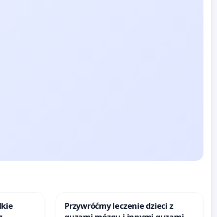
lkie
Przywróćmy leczenie dzieci z
z
guzami mózgu i innymi guzami