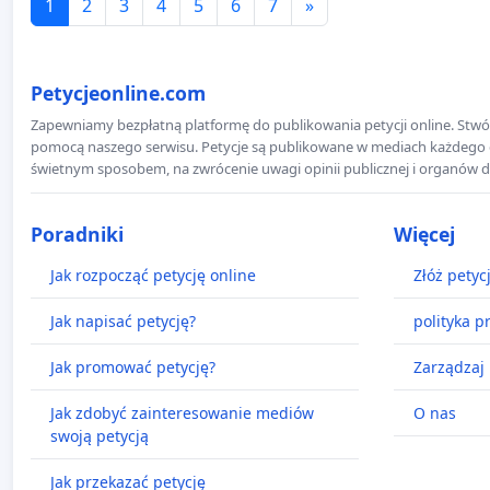
1
2
3
4
5
6
7
»
Petycjeonline.com
Zapewniamy bezpłatną platformę do publikowania petycji online. Stwór
pomocą naszego serwisu. Petycje są publikowane w mediach każdego dni
świetnym sposobem, na zwrócenie uwagi opinii publicznej i organów d
Poradniki
Więcej
Jak rozpocząć petycję online
Złóż petyc
Jak napisać petycję?
polityka p
Jak promować petycję?
Zarządzaj 
Jak zdobyć zainteresowanie mediów
O nas
swoją petycją
Jak przekazać petycję