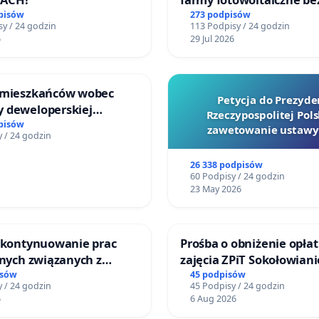
rzetelnych analiz i akcep
pisów
273 podpisów
y / 24 godzin
113 Podpisy / 24 godzin
mieszkańców
6
29 Jul 2026
 mieszkańców wobec
Petycja do Prezyde
 deweloperskiej
Rzeczypospolitej Pols
ielonych w rejonie
pisów
zawetowanie ustawy
 / 24 godzin
 Straceńskich w Bielsku-
Szarlatan”
26 338 podpisów
60 Podpisy / 24 godzin
23 May 2026
o kontynuowanie prac
Prośba o obniżenie opłat
jnych związanych z
zajęcia ZPiT Sokołowian
prawa rodzinnego
Sokołowskim Ośrodku Ku
isów
45 podpisów
 / 24 godzin
45 Podpisy / 24 godzin
6
6 Aug 2026