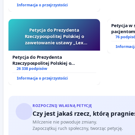
finansowej kluczowych urzędników i
Informacja o przejrzystości
sędziów
Petycja w
Petycja do Prezydenta
pacjentom
Rzeczypospolitej Polskiej o
dostępu d
76 podpis
zawetowanie ustawy „Lex
oraz prog
Informacja
Szarlatan”
Petycja do Prezydenta
Rzeczypospolitej Polskiej o
zawetowanie ustawy „Lex Szarlatan”
26 338 podpisów
Informacja o przejrzystości
ROZPOCZNIJ WŁASNĄ PETYCJĘ
Czy jest jakaś rzecz, którą pragni
Milczenie nie powoduje zmiany.
Zapoczątkuj ruch społeczny, tworząc petycję.