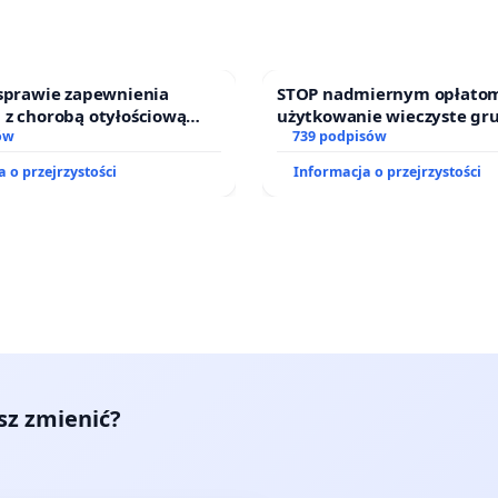
 sprawie zapewnienia
STOP nadmiernym opłatom
 z chorobą otyłościową
użytkowanie wieczyste gr
o kompleksowego leczenia
ów
zajmowanych przez rodzin
739 podpisów
ramów profilaktycznych.
działkowe.
 o przejrzystości
Informacja o przejrzystości
esz zmienić?