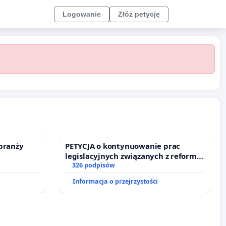
Logowanie
Złóż petycję
branży
PETYCJA o kontynuowanie prac
legislacyjnych związanych z reformą
prawa rodzinnego
326 podpisów
Informacja o przejrzystości