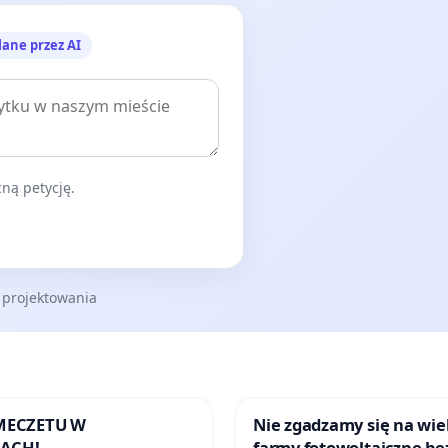
lane przez AI
ną petycję.
 projektowania
 MECZETU W
Nie zgadzamy się na wie
ACH!
farmy fotowoltaiczne be