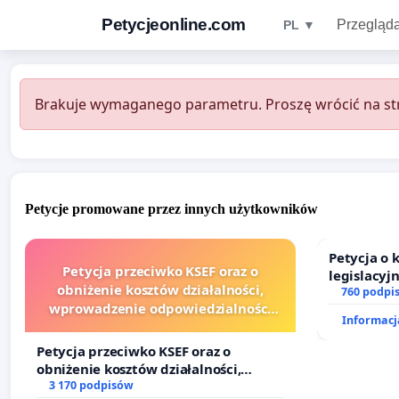
Petycjeonline.com
Przegląda
PL ▼
Brakuje wymaganego parametru. Proszę wrócić na str
Petycje promowane przez innych użytkowników
Petycja o
Petycja przeciwko KSEF oraz o
legislacyj
obniżenie kosztów działalności,
prawa rod
760 podpi
wprowadzenie odpowiedzialności
Informacja
finansowej kluczowych urzędników i
sędziów
Petycja przeciwko KSEF oraz o
obniżenie kosztów działalności,
wprowadzenie odpowiedzialności
3 170 podpisów