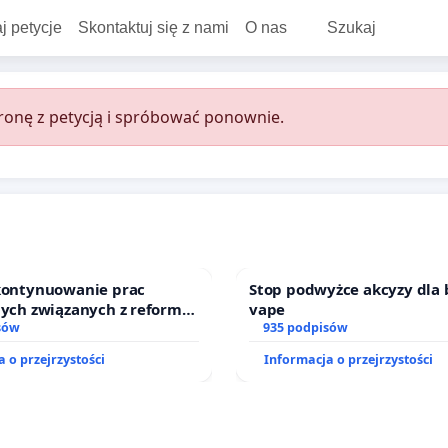
j petycje
Skontaktuj się z nami
O nas
Szukaj
onę z petycją i spróbować ponownie.
 kontynuowanie prac
Stop podwyżce akcyzy dla 
nych związanych z reformą
vape
zinnego
sów
935 podpisów
 o przejrzystości
Informacja o przejrzystości