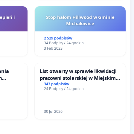
epień i
Stop halom Hillwood w Gminie
Michałowice
2 529 podpisów
34 Podpisy / 24 godzin
3 Feb 2023
ania
List otwarty w sprawie likwidacji
h
pracowni stolarskiej w Miejskim
budowy
Teatrze Miniatura w Gdańsku
343 podpisów
24 Podpisy / 24 godzin
iometanu
ony
30 Jul 2026