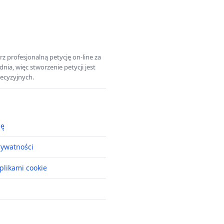
z profesjonalną petycję on-line za
a, więc stworzenie petycji jest
ecyzyjnych.
ję
rywatności
plikami cookie