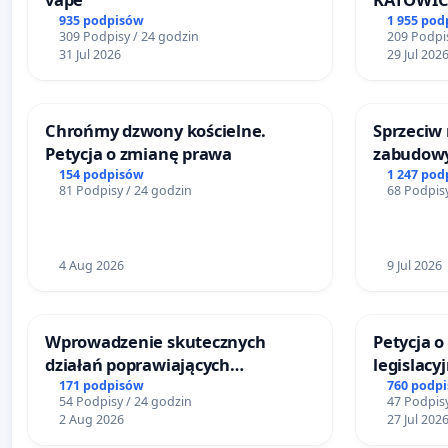
935 podpisów
1 955 pod
309 Podpisy / 24 godzin
209 Podpis
31 Jul 2026
29 Jul 202
Chrońmy dzwony kościelne.
Sprzeciw
Petycja o zmianę prawa
zabudowy
terenow z
154 podpisów
1 247 pod
81 Podpisy / 24 godzin
68 Podpisy
Bulwarów
Białej
4 Aug 2026
9 Jul 2026
Wprowadzenie skutecznych
Petycja 
działań poprawiających
legislacy
bezpieczeństwo na ulicy
reformą 
171 podpisów
760 podp
54 Podpisy / 24 godzin
47 Podpisy
Żeromskiego w Otwocku
2 Aug 2026
27 Jul 202