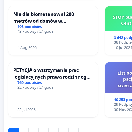
Nie dla biometanowni 200
STOP bud
metrów od domów w
Cent
Biernatkach, gm. Wądroże
195 podpisów
43 Podpisy / 24 godzin
Wielkie
3 642 pod
38 Podpisy
4 Aug 2026
10 Jul 202
PETYCJA o wstrzymanie prac
List p
legislacyjnych prawa rodzinnego
pac
narażających ofiary przemocy
760 podpisów
zwier
32 Podpisy / 24 godzin
40 253 po
29 Podpisy
22 Jul 2026
30 Nov 20