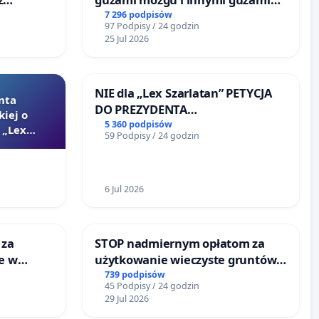
tacji
litymi do Górnośląskiego
7 296 podpisów
97 Podpisy / 24 godzin
Centrum Zdrowia Dziecka w
25 Jul 2026
Katowicach
NIE dla „Lex Szarlatan” PETYCJA
nta
DO PREZYDENTA
kiej o
RZECZYPOSPOLITEJ POLSKIEJ
5 360 podpisów
 „Lex
59 Podpisy / 24 godzin
6 Jul 2026
 za
STOP nadmiernym opłatom za
ie w
użytkowanie wieczyste gruntów
ltury
zajmowanych przez rodzinne
739 podpisów
45 Podpisy / 24 godzin
ogrody działkowe.
29 Jul 2026