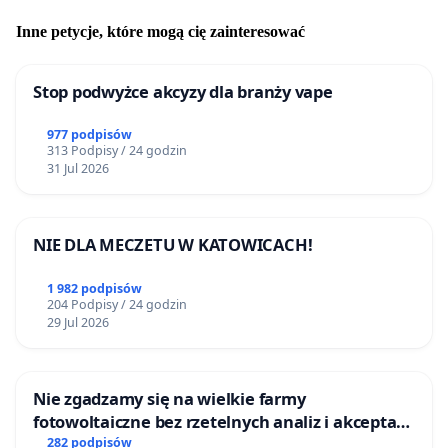
Inne petycje, które mogą cię zainteresować
Stop podwyżce akcyzy dla branży vape
977 podpisów
313 Podpisy / 24 godzin
31 Jul 2026
NIE DLA MECZETU W KATOWICACH!
1 982 podpisów
204 Podpisy / 24 godzin
29 Jul 2026
Nie zgadzamy się na wielkie farmy
fotowoltaiczne bez rzetelnych analiz i akceptacji
mieszkańców
282 podpisów