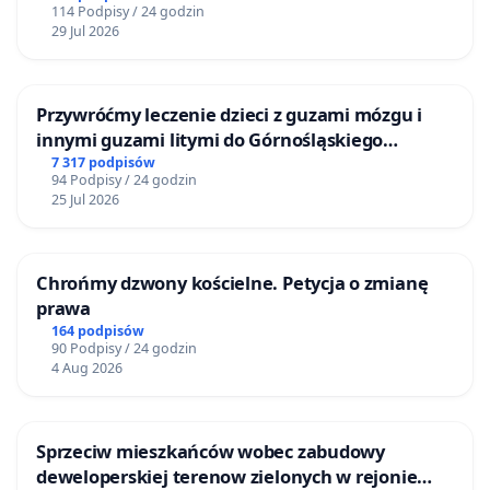
114 Podpisy / 24 godzin
29 Jul 2026
Przywróćmy leczenie dzieci z guzami mózgu i
innymi guzami litymi do Górnośląskiego
Centrum Zdrowia Dziecka w Katowicach
7 317 podpisów
94 Podpisy / 24 godzin
25 Jul 2026
Chrońmy dzwony kościelne. Petycja o zmianę
prawa
164 podpisów
90 Podpisy / 24 godzin
4 Aug 2026
Sprzeciw mieszkańców wobec zabudowy
deweloperskiej terenow zielonych w rejonie