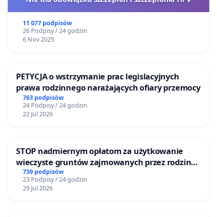
11 077 podpisów
26 Podpisy / 24 godzin
6 Nov 2025
PETYCJA o wstrzymanie prac legislacyjnych
prawa rodzinnego narażających ofiary przemocy
763 podpisów
24 Podpisy / 24 godzin
22 Jul 2026
STOP nadmiernym opłatom za użytkowanie
wieczyste gruntów zajmowanych przez rodzinne
ogrody działkowe.
739 podpisów
23 Podpisy / 24 godzin
29 Jul 2026