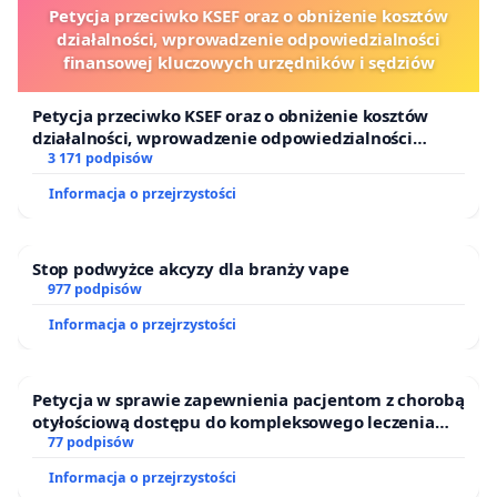
Petycja przeciwko KSEF oraz o obniżenie kosztów
działalności, wprowadzenie odpowiedzialności
finansowej kluczowych urzędników i sędziów
Petycja przeciwko KSEF oraz o obniżenie kosztów
działalności, wprowadzenie odpowiedzialności
finansowej kluczowych urzędników i sędziów
3 171 podpisów
Informacja o przejrzystości
Stop podwyżce akcyzy dla branży vape
977 podpisów
Informacja o przejrzystości
Petycja w sprawie zapewnienia pacjentom z chorobą
otyłościową dostępu do kompleksowego leczenia
oraz programów profilaktycznych.
77 podpisów
Informacja o przejrzystości