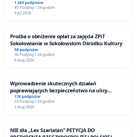
Bulwarów Straceńskich w Bielsku-Białej
1 264 podpisów
85 Podpisy / 24 godzin
9 Jul 2026
Prośba o obniżenie opłat za zajęcia ZPiT
Sokołowianie w Sokołowskim Ośrodku Kultury
58 podpisów
58 Podpisy / 24 godzin
6 Aug 2026
Wprowadzenie skutecznych działań
poprawiających bezpieczeństwo na ulicy
Żeromskiego w Otwocku
176 podpisów
53 Podpisy / 24 godzin
2 Aug 2026
NIE dla „Lex Szarlatan” PETYCJA DO