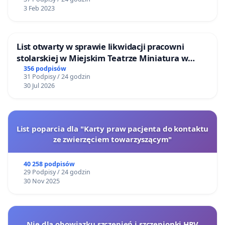
3 Feb 2023
List otwarty w sprawie likwidacji pracowni
stolarskiej w Miejskim Teatrze Miniatura w
Gdańsku
356 podpisów
31 Podpisy / 24 godzin
30 Jul 2026
List poparcia dla "Karty praw pacjenta do kontaktu
ze zwierzęciem towarzyszącym"
40 258 podpisów
29 Podpisy / 24 godzin
30 Nov 2025
Nie dla obowiązku szczepień i szczepionki HPV