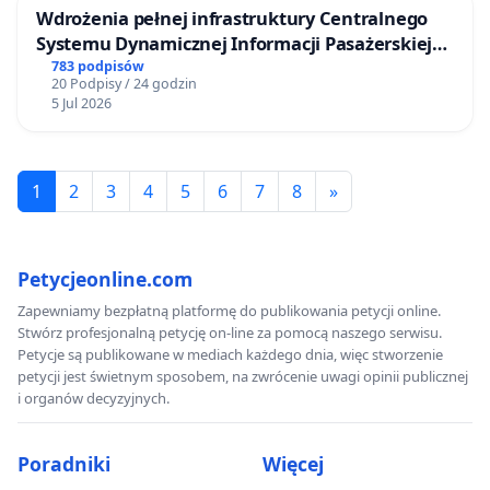
Wdrożenia pełnej infrastruktury Centralnego
Systemu Dynamicznej Informacji Pasażerskiej
(CSDiP) na stacji kolejowej w Łomży
783 podpisów
20 Podpisy / 24 godzin
5 Jul 2026
1
2
3
4
5
6
7
8
»
Petycjeonline.com
Zapewniamy bezpłatną platformę do publikowania petycji online.
Stwórz profesjonalną petycję on-line za pomocą naszego serwisu.
Petycje są publikowane w mediach każdego dnia, więc stworzenie
petycji jest świetnym sposobem, na zwrócenie uwagi opinii publicznej
i organów decyzyjnych.
Poradniki
Więcej