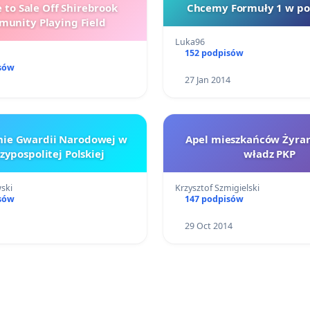
 to Sale Off Shirebrook
Chcemy Formuły 1 w pol
unity Playing Field
Luka96
152 podpisów
sów
27 Jan 2014
nie Gwardii Narodowej w
Apel mieszkańców Żyra
zypospolitej Polskiej
władz PKP
ski
Krzysztof Szmigielski
sów
147 podpisów
29 Oct 2014