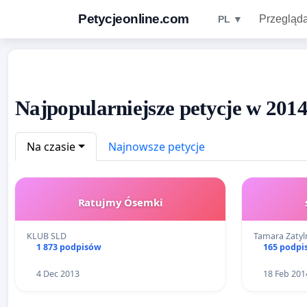
Petycjeonline.com
Przegląda
PL ▼
Najpopularniejsze petycje w 2014
Na czasie
Najnowsze petycje
Ratujmy Ósemki
KLUB SLD
Tamara Zatyl
1 873 podpisów
165 podpi
4 Dec 2013
18 Feb 201