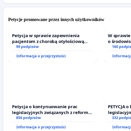
Petycje promowane przez innych użytkowników
Petycja w sprawie zapewnienia
W sprawie
pacjentom z chorobą otyłościową
o środowi
dostępu do kompleksowego leczenia
99 podpisów
dla budow
160 podpi
oraz programów profilaktycznych.
biometanu
Informacja o przejrzystości
Informacja
Południow
mieszkańcó
Petycja o kontynuowanie prac
PETYCJA o
legislacyjnych związanych z reformą
legislacyj
prawa rodzinnego
856 podpisów
prawa rod
332 podpi
Informacja o przejrzystości
Informacja