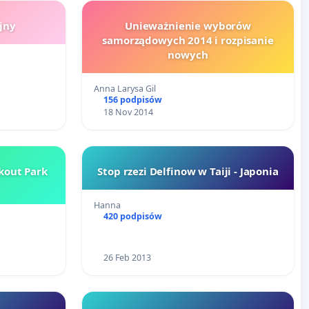
jny
Unieważnienie wyborów
samorządowych 2014 i rozpisanie
nowych
Anna Larysa Gil
156 podpisów
18 Nov 2014
kout Park
Stop rzezi Delfinow w Taiji - Japonia
Hanna
420 podpisów
26 Feb 2013