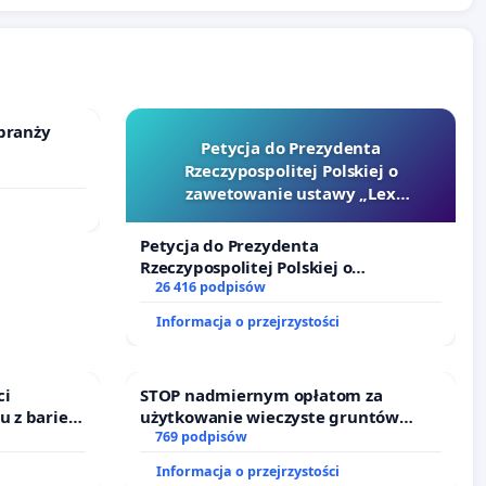
branży
Petycja do Prezydenta
Rzeczypospolitej Polskiej o
zawetowanie ustawy „Lex
Szarlatan”
Petycja do Prezydenta
Rzeczypospolitej Polskiej o
zawetowanie ustawy „Lex Szarlatan”
26 416 podpisów
Informacja o przejrzystości
ci
STOP nadmiernym opłatom za
u z barierą
użytkowanie wieczyste gruntów
zajmowanych przez rodzinne ogrody
769 podpisów
działkowe.
Informacja o przejrzystości