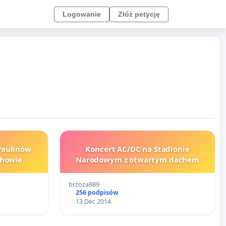
Logowanie
Złóż petycję
Paulinów
Koncert AC/DC na Stadionie
Częstochowie
Narodowym z otwartym dachem
brzoza889
256 podpisów
13 Dec 2014