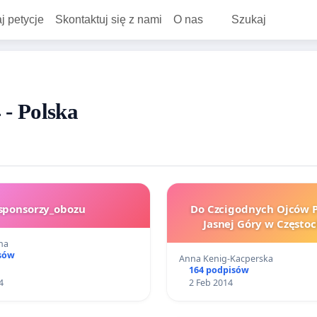
j petycje
Skontaktuj się z nami
O nas
Szukaj
 - Polska
sponsorzy_obozu
Do Czcigodnych Ojców 
Jasnej Góry w 
na
sów
Anna Kenig-Kacperska
164 podpisów
4
2 Feb 2014