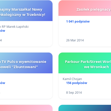
najmy Marszałka! Nowy
Zasiłek pielęgnacy
onkologiczny w Trzebnicy!
1 041 podpisów
m RP Marek Łapiński
sów
14
26 Mar 2014
o TV Puls o wyemitowanie
Parkour Park/Street Wor
telenoweli ''Zbuntowani''
we Wronkach
Kamil Chojan
sów
156 podpisów
3
8 Sep 2014