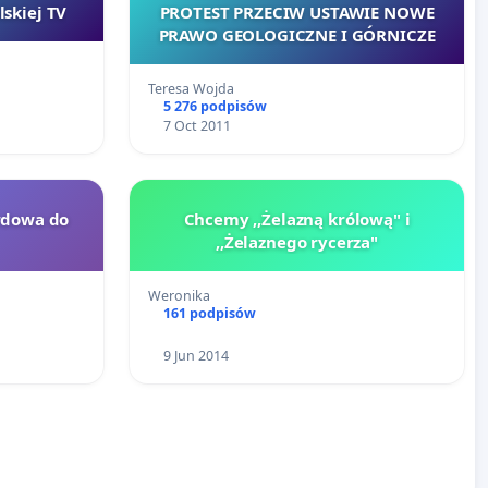
skiej TV
PROTEST PRZECIW USTAWIE NOWE
PRAWO GEOLOGICZNE I GÓRNICZE
Teresa Wojda
5 276 podpisów
7 Oct 2011
rdowa do
Chcemy ,,Żelazną królową" i
,,Żelaznego rycerza"
Weronika
161 podpisów
9 Jun 2014