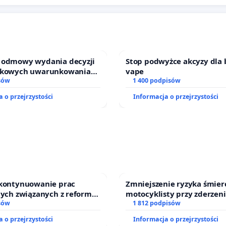
 odmowy wydania decyzji
Stop podwyżce akcyzy dla 
skowych uwarunkowaniach
vape
y zakładu wytwarzania
sów
1 400 podpisów
 „Krynki” w Ostrowiu
 o przejrzystości
Informacja o przejrzystości
ym oraz ochrony
w i Puszczy Knyszyńskiej
 kontynuowanie prac
Zmniejszenie ryzyka śmier
nych związanych z reformą
motocyklisty przy zderzeni
zinnego
sów
energochłonną
1 812 podpisów
 o przejrzystości
Informacja o przejrzystości