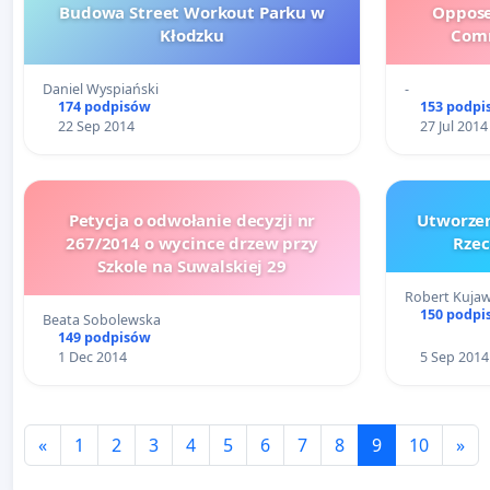
Budowa Street Workout Parku w
Oppose
Kłodzku
Comm
Daniel Wyspiański
-
174 podpisów
153 podpi
22 Sep 2014
27 Jul 2014
Petycja o odwołanie decyzji nr
Utworze
267/2014 o wycince drzew przy
Rzec
Szkole na Suwalskiej 29
Robert Kujaw
150 podpi
Beata Sobolewska
149 podpisów
1 Dec 2014
5 Sep 2014
«
1
2
3
4
5
6
7
8
9
10
»