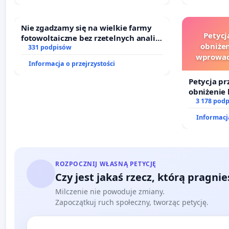
Nie zgadzamy się na wielkie farmy
Petycj
fotowoltaiczne bez rzetelnych analiz i
obniżen
akceptacji mieszkańców
331 podpisów
wprowad
Informacja o przejrzystości
finansowe
Petycja pr
obniżenie 
wprowadze
3 178 pod
finansowe
Informacja
sędziów
ROZPOCZNIJ WŁASNĄ PETYCJĘ
Czy jest jakaś rzecz, którą pragni
Milczenie nie powoduje zmiany.
Zapoczątkuj ruch społeczny, tworząc petycję.