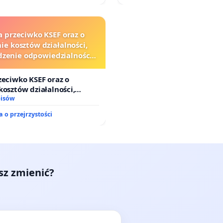
a przeciwko KSEF oraz o
ie kosztów działalności,
zenie odpowiedzialności
j kluczowych urzędników i
sędziów
zeciwko KSEF oraz o
kosztów działalności,
nie odpowiedzialności
pisów
j kluczowych urzędników i
 o przejrzystości
esz zmienić?