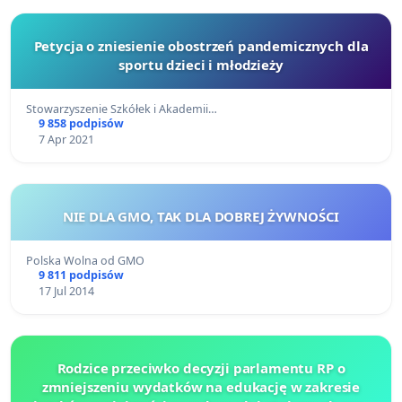
Petycja o zniesienie obostrzeń pandemicznych dla
sportu dzieci i młodzieży
Stowarzyszenie Szkółek i Akademii…
9 858 podpisów
7 Apr 2021
NIE DLA GMO, TAK DLA DOBREJ ŻYWNOŚCI
Polska Wolna od GMO
9 811 podpisów
17 Jul 2014
Rodzice przeciwko decyzji parlamentu RP o
zmniejszeniu wydatków na edukację w zakresie