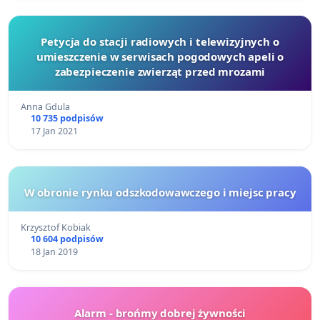
Petycja do stacji radiowych i telewizyjnych o
umieszczenie w serwisach pogodowych apeli o
zabezpieczenie zwierząt przed mrozami
Anna Gdula
10 735 podpisów
17 Jan 2021
W obronie rynku odszkodowawczego i miejsc pracy
Krzysztof Kobiak
10 604 podpisów
18 Jan 2019
Alarm - brońmy dobrej żywności