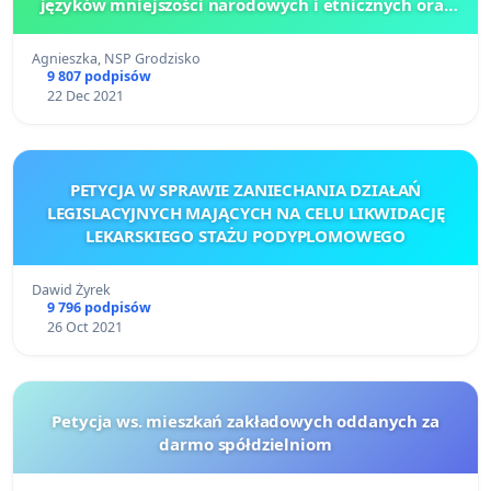
języków mniejszości narodowych i etnicznych oraz
języka regionalnego w budżecie na rok 2022
Agnieszka, NSP Grodzisko
9 807 podpisów
22 Dec 2021
PETYCJA W SPRAWIE ZANIECHANIA DZIAŁAŃ
LEGISLACYJNYCH MAJĄCYCH NA CELU LIKWIDACJĘ
LEKARSKIEGO STAŻU PODYPLOMOWEGO
Dawid Żyrek
9 796 podpisów
26 Oct 2021
Petycja ws. mieszkań zakładowych oddanych za
darmo spółdzielniom