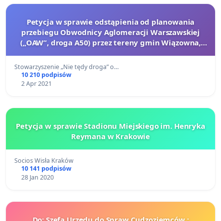
Petycja w sprawie odstąpienia od planowania
przebiegu Obwodnicy Aglomeracji Warszawskiej
(„OAW”, droga A50) przez tereny gmin Wiązowna,
Dębe Wielkie i Otwock.
Stowarzyszenie „Nie tędy droga” o…
10 210 podpisów
2 Apr 2021
Petycja w sprawie Stadionu Miejskiego im. Henryka
Reymana w Krakowie
Socios Wisła Kraków
10 141 podpisów
28 Jan 2020
Do: Szefa Urzędu do Spraw Cudzoziemców ;