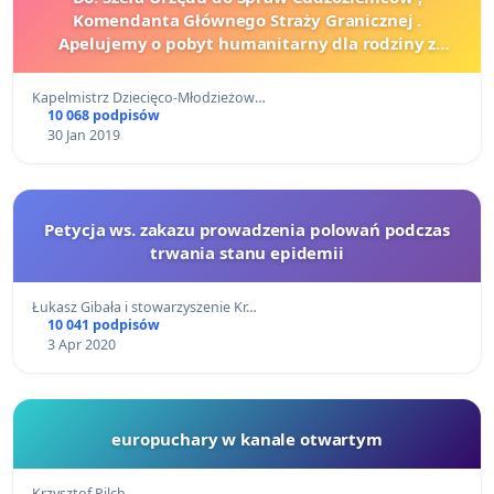
Komendanta Głównego Straży Granicznej .
Apelujemy o pobyt humanitarny dla rodziny z
Ukrainy mieszkającej w Legnicy od 2015 roku.
Kapelmistrz Dziecięco-Młodzieżow…
10 068 podpisów
30 Jan 2019
Petycja ws. zakazu prowadzenia polowań podczas
trwania stanu epidemii
Łukasz Gibała i stowarzyszenie Kr…
10 041 podpisów
3 Apr 2020
europuchary w kanale otwartym
Krzysztof Pilch