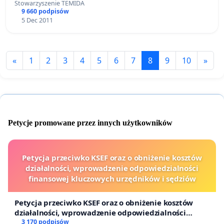
Stowarzyszenie TEMIDA
9 660 podpisów
5 Dec 2011
«
1
2
3
4
5
6
7
8
9
10
»
Petycje promowane przez innych użytkowników
Petycja przeciwko KSEF oraz o obniżenie kosztów
działalności, wprowadzenie odpowiedzialności
finansowej kluczowych urzędników i sędziów
Petycja przeciwko KSEF oraz o obniżenie kosztów
działalności, wprowadzenie odpowiedzialności
finansowej kluczowych urzędników i sędziów
3 170 podpisów