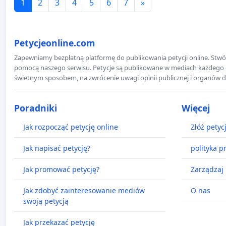
1
2
3
4
5
6
7
»
Petycjeonline.com
Zapewniamy bezpłatną platformę do publikowania petycji online. Stwór
pomocą naszego serwisu. Petycje są publikowane w mediach każdego dni
świetnym sposobem, na zwrócenie uwagi opinii publicznej i organów d
Poradniki
Więcej
Jak rozpocząć petycję online
Złóż petyc
Jak napisać petycję?
polityka p
Jak promować petycję?
Zarządzaj 
Jak zdobyć zainteresowanie mediów
O nas
swoją petycją
Jak przekazać petycję