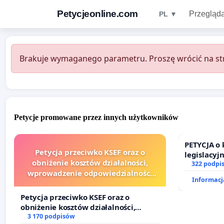
Petycjeonline.com
Przegląda
PL ▼
Brakuje wymaganego parametru. Proszę wrócić na str
Petycje promowane przez innych użytkowników
PETYCJA o
Petycja przeciwko KSEF oraz o
legislacyj
obniżenie kosztów działalności,
prawa rod
322 podpi
wprowadzenie odpowiedzialności
Informacja
finansowej kluczowych urzędników i
sędziów
Petycja przeciwko KSEF oraz o
obniżenie kosztów działalności,
wprowadzenie odpowiedzialności
3 170 podpisów