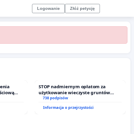
Logowanie
Złóż petycję
ienia
STOP nadmiernym opłatom za
ściową
użytkowanie wieczyste gruntów
 leczenia
zajmowanych przez rodzinne ogrody
738 podpisów
cznych.
działkowe.
Informacja o przejrzystości