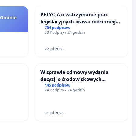
PETYCJA o wstrzymanie prac
 Gminie
legislacyjnych prawa rodzinnego
narażających ofiary przemocy
754 podpisów
30 Podpisy / 24 godzin
22 Jul 2026
W sprawie odmowy wydania
decyzji o środowiskowych
RÓWKU
uwarunkowaniach dla budowy
145 podpisów
24 Podpisy / 24 godzin
zakładu wytwarzania biometanu
„Krynki” w Ostrowiu
Południowym oraz ochrony
mieszkańców i Puszczy
31 Jul 2026
Knyszyńskiej