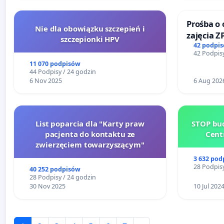
Prośba o 
Nie dla obowiązku szczepień i
zajęcia Z
szczepionki HPV
Sokołows
42 podpi
42 Podpisy
11 070 podpisów
44 Podpisy / 24 godzin
6 Nov 2025
6 Aug 202
List poparcia dla "Karty praw
STOP bud
pacjenta do kontaktu ze
Cent
zwierzęciem towarzyszącym"
3 632 pod
28 Podpisy
40 252 podpisów
28 Podpisy / 24 godzin
30 Nov 2025
10 Jul 202