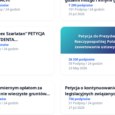
litymi do Górnośląskieg
pisów
7 290 podpisów
y / 24 godzin
101 Podpisy / 24 godzin
Centrum Zdrowia Dziec
6
25 Jul 2026
Katowicach
Lex Szarlatan” PETYCJA
Petycja do Prezyde
YDENTA
Rzeczypospolitej Pols
SPOLITEJ POLSKIEJ
pisów
zawetowanie ustawy
 / 24 godzin
Szarlatan”
26 330 podpisów
59 Podpisy / 24 godzin
23 May 2026
miernym opłatom za
Petycja o kontynuowani
nie wieczyste gruntów
legislacyjnych związanyc
ych przez rodzinne
reformą prawa rodzinne
isów
756 podpisów
 / 24 godzin
51 Podpisy / 24 godzin
ziałkowe.
6
27 Jul 2026