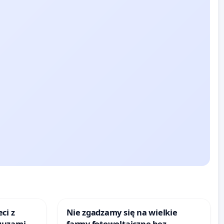
ci z
Nie zgadzamy się na wielkie
guzami
farmy fotowoltaiczne bez