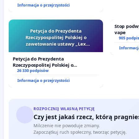
finansowej kluczowych urzędników i
Informacja o przejrzystości
sędziów
Stop podw
Petycja do Prezydenta
vape
Rzeczypospolitej Polskiej o
905 podpi
zawetowanie ustawy „Lex
Informacja
Szarlatan”
Petycja do Prezydenta
Rzeczypospolitej Polskiej o
zawetowanie ustawy „Lex Szarlatan”
26 330 podpisów
Informacja o przejrzystości
ROZPOCZNIJ WŁASNĄ PETYCJĘ
Czy jest jakaś rzecz, którą pragni
Milczenie nie powoduje zmiany.
Zapoczątkuj ruch społeczny, tworząc petycję.