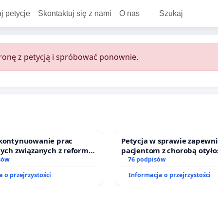
j petycje
Skontaktuj się z nami
O nas
Szukaj
onę z petycją i spróbować ponownie.
 kontynuowanie prac
Petycja w sprawie zapewn
nych związanych z reformą
pacjentom z chorobą otyło
zinnego
sów
dostępu do kompleksowego
76 podpisów
oraz programów profilakty
 o przejrzystości
Informacja o przejrzystości