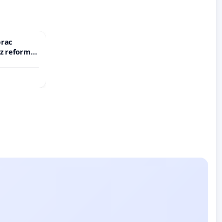
prac
 z reformą