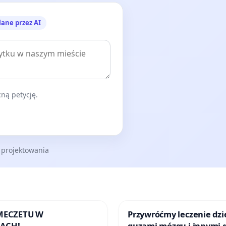
lane przez AI
ną petycję.
 projektowania
 MECZETU W
Przywróćmy leczenie dzie
ACH!
guzami mózgu i innymi 