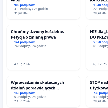
905 podpisów
1 948 pod
310 Podpisy / 24 godzin
220 Podpis
31 Jul 2026
29 Jul 202
Chrońmy dzwony kościelne.
NIE dla „
Petycja o zmianę prawa
DO PREZ
RZECZYPO
144 podpisów
5 358 pod
74 Podpisy / 24 godzin
61 Podpisy
4 Aug 2026
6 Jul 2026
Wprowadzenie skutecznych
STOP nad
działań poprawiających
użytkowa
bezpieczeństwo na ulicy
zajmowan
166 podpisów
738 podp
53 Podpisy / 24 godzin
53 Podpisy
Żeromskiego w Otwocku
ogrody d
2 Aug 2026
29 Jul 202