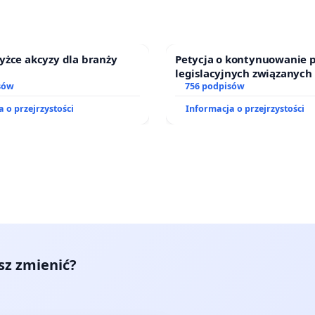
yżce akcyzy dla branży
Petycja o kontynuowanie 
legislacyjnych związanych
sów
prawa rodzinnego
756 podpisów
 o przejrzystości
Informacja o przejrzystości
esz zmienić?