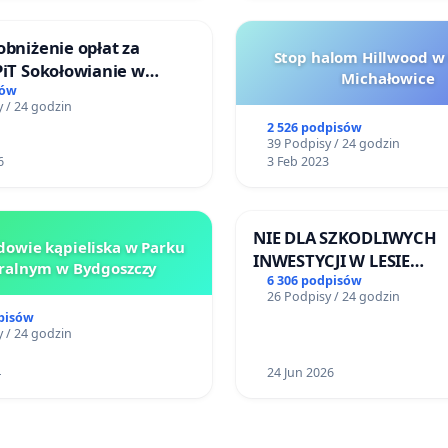
obniżenie opłat za
Stop halom Hillwood w
PiT Sokołowianie w
Michałowice
kim Ośrodku Kultury
sów
 / 24 godzin
2 526 podpisów
39 Podpisy / 24 godzin
6
3 Feb 2023
NIE DLA SZKODLIWYCH
owie kąpieliska w Parku
INWESTYCJI W LESIE
ralnym w Bydgoszczy
ŁAGIEWNICKIM I ARTU
6 306 podpisów
26 Podpisy / 24 godzin
pisów
 / 24 godzin
4
24 Jun 2026