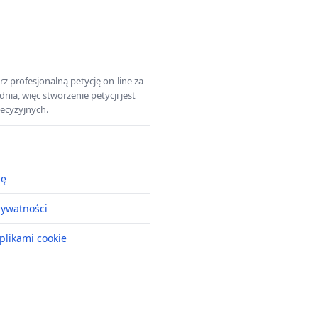
z profesjonalną petycję on-line za
a, więc stworzenie petycji jest
ecyzyjnych.
ję
rywatności
plikami cookie