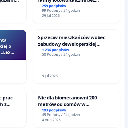
o
rzetelnych analiz i akceptacji
259 podpisów
99 Podpisy / 24 godzin
ka w
mieszkańców
29 Jul 2026
Sprzeciw mieszkańców wobec
nta
zabudowy deweloperskiej
kiej o
terenow zielonych w rejonie
1 236 podpisów
 „Lex
58 Podpisy / 24 godzin
Bulwarów Straceńskich w Bielsku-
Białej
9 Jul 2026
e prac
Nie dla biometanowni 200
h z
metrów od domów w
go
Biernatkach, gm. Wądroże
193 podpisów
45 Podpisy / 24 godzin
Wielkie
4 Aug 2026