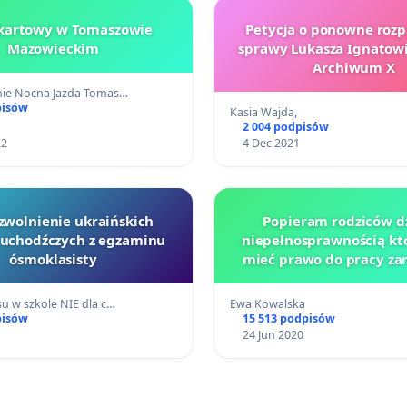
kartowy w Tomaszowie
Petycja o ponowne rozp
Mazowieckim
sprawy Lukasza Ignatowi
Archiwum X
nie Nocna Jazda Tomas…
pisów
Kasia Wajda,
2 004 podpisów
22
4 Dec 2021
 zwolnienie ukraińskich
Popieram rodziców dz
 uchodźczych z egzaminu
niepełnosprawnością kt
ósmoklasisty
mieć prawo do pracy za
będąc jednocześnie na ś
pielęgnacyjnym jako opi
su w szkole NIE dla c…
Ewa Kowalska
niepełnosprawne
pisów
15 513 podpisów
24 Jun 2020