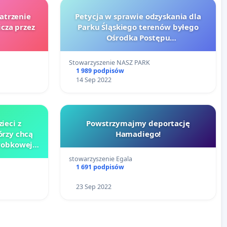
atrzenie
Petycja w sprawie odzyskania dla
cza przez
Parku Śląskiego terenów byłego
Ośrodka Postępu
Technicznego/Międzynarodowych
Targów Katowickich
Stowarzyszenie NASZ PARK
1 989 podpisów
14 Sep 2022
ieci z
Powstrzymajmy deportację
órzy chcą
Hamadiego!
robkowej
wiadczeniu
stowarzyszenie Egala
ekun osoby
1 691 podpisów
j.
23 Sep 2022