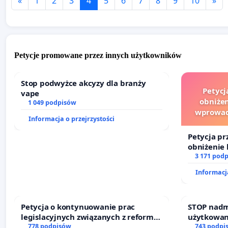
«
1
2
3
4
5
6
7
8
9
10
»
Petycje promowane przez innych użytkowników
Stop podwyżce akcyzy dla branży
Petycj
vape
obniżen
1 049 podpisów
wprowad
Informacja o przejrzystości
finansowe
Petycja pr
obniżenie 
wprowadze
3 171 pod
finansowe
Informacja
sędziów
Petycja o kontynuowanie prac
STOP nadm
legislacyjnych związanych z reformą
użytkowan
prawa rodzinnego
778 podpisów
zajmowany
743 podpi