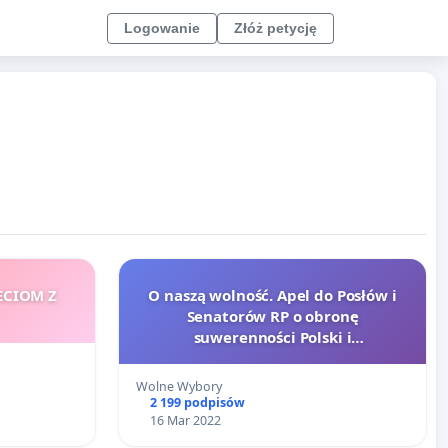
Logowanie
Złóż petycję
ECIOM Z
O naszą wolność. Apel do Posłów i
Senatorów RP o obronę
suwerenności Polski i
nieratyfikowanie traktatu WHO.
Wolne Wybory
2 199 podpisów
16 Mar 2022