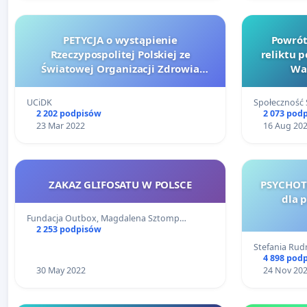
PETYCJA o wystąpienie
Powrót
Rzeczypospolitej Polskiej ze
reliktu p
Światowej Organizacji Zdrowia
Wa
(WHO) i cofnięcie pełnomocnictwa
dla przedstawiciela RP przy WHO
UCiDK
Społeczność
2 202 podpisów
2 073 pod
23 Mar 2022
16 Aug 20
ZAKAZ GLIFOSATU W POLSCE
PSYCHOTE
dla 
Fundacja Outbox, Magdalena Sztomp…
2 253 podpisów
Stefania Rud
4 898 pod
30 May 2022
24 Nov 20