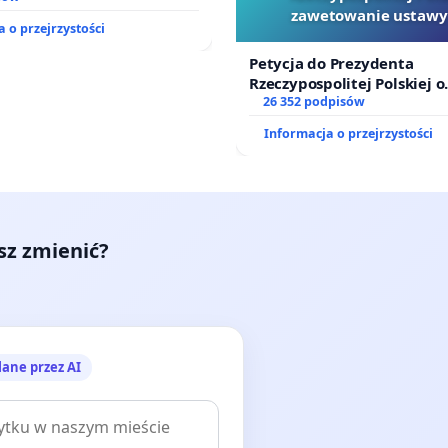
zawetowanie ustawy
 o przejrzystości
Szarlatan”
Petycja do Prezydenta
Rzeczypospolitej Polskiej o
zawetowanie ustawy „Lex 
26 352 podpisów
Informacja o przejrzystości
esz zmienić?
lane przez AI