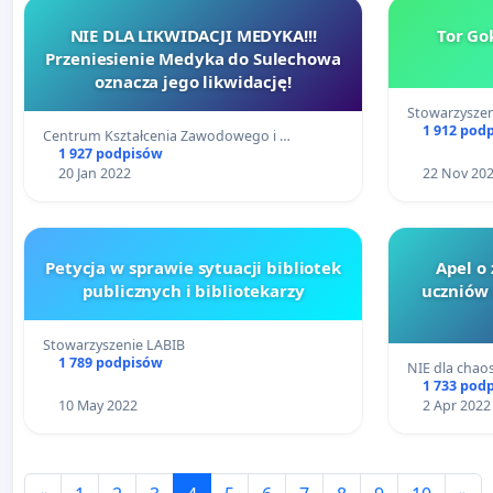
NIE DLA LIKWIDACJI MEDYKA!!!
Tor Go
Przeniesienie Medyka do Sulechowa
oznacza jego likwidację!
Stowarzysze
1 912 pod
Centrum Kształcenia Zawodowego i …
1 927 podpisów
20 Jan 2022
22 Nov 20
Petycja w sprawie sytuacji bibliotek
Apel o
publicznych i bibliotekarzy
uczniów
Stowarzyszenie LABIB
1 789 podpisów
NIE dla chao
1 733 pod
10 May 2022
2 Apr 2022