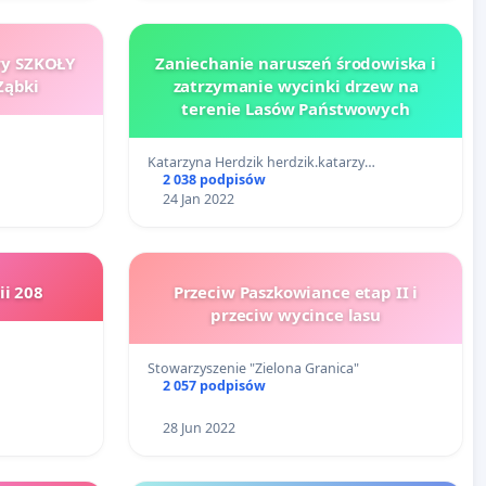
wy SZKOŁY
Zaniechanie naruszeń środowiska i
Ząbki
zatrzymanie wycinki drzew na
terenie Lasów Państwowych
Katarzyna Herdzik herdzik.katarzy…
2 038 podpisów
24 Jan 2022
ii 208
Przeciw Paszkowiance etap II i
przeciw wycince lasu
Stowarzyszenie "Zielona Granica"
2 057 podpisów
28 Jun 2022