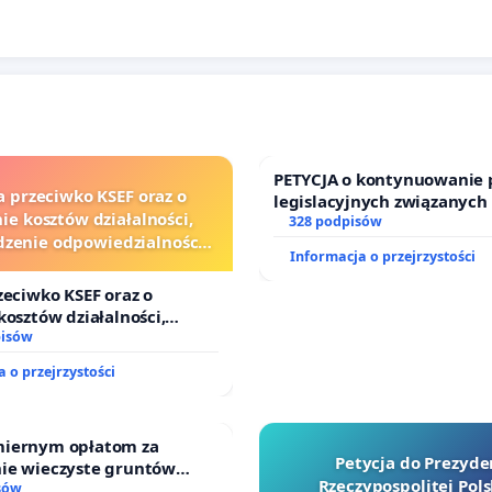
PETYCJA o kontynuowanie 
a przeciwko KSEF oraz o
legislacyjnych związanych
ie kosztów działalności,
prawa rodzinnego
328 podpisów
zenie odpowiedzialności
Informacja o przejrzystości
j kluczowych urzędników i
sędziów
zeciwko KSEF oraz o
kosztów działalności,
nie odpowiedzialności
pisów
j kluczowych urzędników i
 o przejrzystości
iernym opłatom za
Petycja do Prezyde
ie wieczyste gruntów
Rzeczypospolitej Pols
ch przez rodzinne ogrody
sów