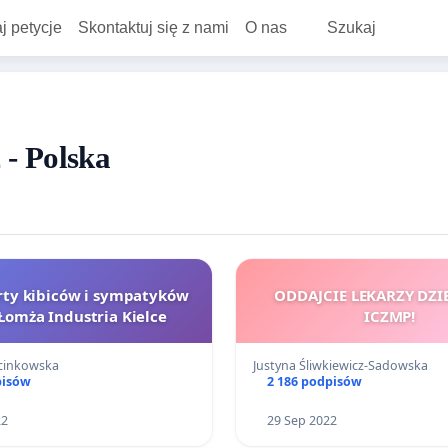
j petycje
Skontaktuj się z nami
O nas
Szukaj
 - Polska
rty kibiców i sympatyków
ODDAJCIE LEKARZY DZI
Łomża Industria Kielce
ICZMP!
rcinkowska
Justyna Śliwkiewicz-Sadowska
pisów
2 186 podpisów
22
29 Sep 2022