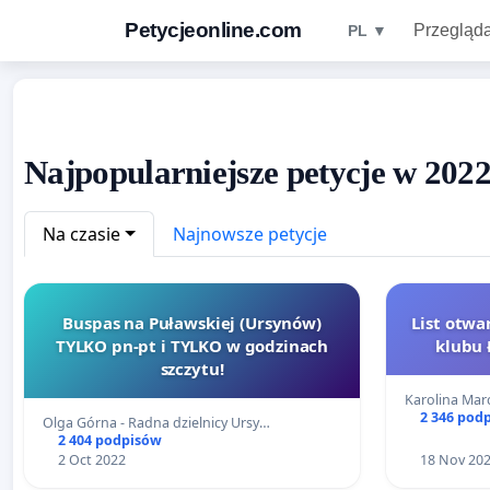
Petycjeonline.com
Przegląda
PL ▼
Najpopularniejsze petycje w 2022
Na czasie
Najnowsze petycje
Buspas na Puławskiej (Ursynów)
List otwa
TYLKO pn-pt i TYLKO w godzinach
klubu 
szczytu!
Karolina Ma
2 346 pod
Olga Górna - Radna dzielnicy Ursy…
2 404 podpisów
2 Oct 2022
18 Nov 20