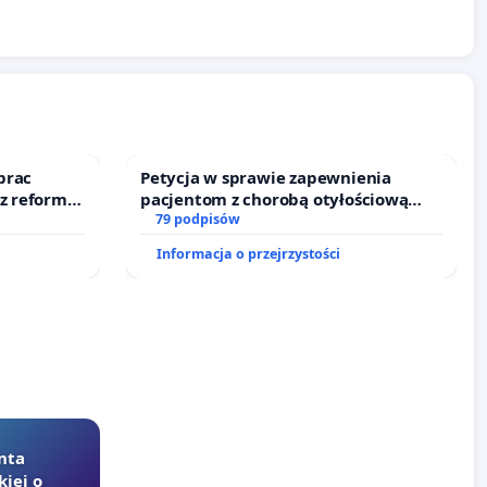
prac
Petycja w sprawie zapewnienia
 z reformą
pacjentom z chorobą otyłościową
dostępu do kompleksowego leczenia
79 podpisów
oraz programów profilaktycznych.
Informacja o przejrzystości
nta
kiej o