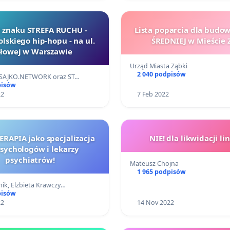
 znaku STREFA RUCHU -
Lista poparcia dla budo
olskiego hip-hopu - na ul.
ŚREDNIEJ w Mieście 
łowej w Warszawie
Urząd Miasta Ząbki
2 040 podpisów
 SAJKO.NETWORK oraz ST…
pisów
22
7 Feb 2022
RAPIA jako specjalizacja
NIE! dla likwidacji lin
psychologów i lekarzy
psychiatrów!
Mateusz Chojna
1 965 podpisów
nik, Elżbieta Krawczy…
pisów
22
14 Nov 2022