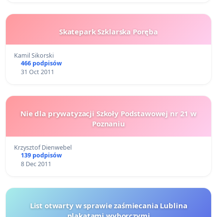
Skatepark Szklarska Poręba
Kamil Sikorski
466 podpisów
31 Oct 2011
Nie dla prywatyzacji Szkoły Podstawowej nr 21 w
Poznaniu
Krzysztof Dienwebel
139 podpisów
8 Dec 2011
List otwarty w sprawie zaśmiecania Lublina
plakatami wyborczymi