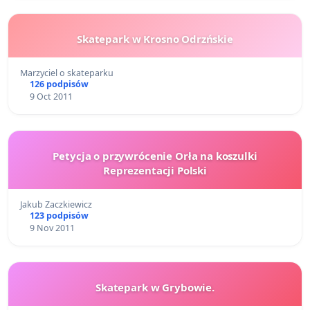
Skatepark w Krosno Odrzńskie
Marzyciel o skateparku
126 podpisów
9 Oct 2011
Petycja o przywrócenie Orła na koszulki
Reprezentacji Polski
Jakub Zaczkiewicz
123 podpisów
9 Nov 2011
Skatepark w Grybowie.