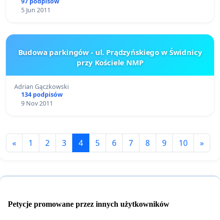
97 podpisów
5 Jun 2011
Budowa parkingów - ul. Prądzyńskiego w Świdnicy
przy Kościele NMP
Adrian Gączkowski
134 podpisów
9 Nov 2011
«
1
2
3
4
5
6
7
8
9
10
»
Petycje promowane przez innych użytkowników