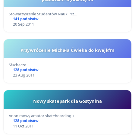
Stowarzyszenie Studentów Nauk Prz…
141 podpisów
20 Sep 2011
Przywrócenie Michała Ćwieka do kwejkfm
Słuchacze
128 podpisów
23 Aug 2011
Nowy skatepark dla Gostynina
Anonimowy amator skateboardingu
128 podpisów
11 Oct 2011