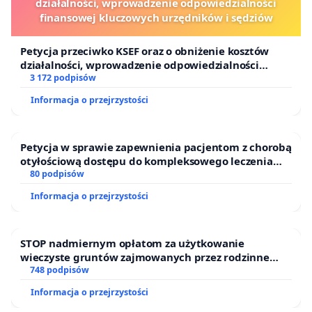
działalności, wprowadzenie odpowiedzialności
finansowej kluczowych urzędników i sędziów
Petycja przeciwko KSEF oraz o obniżenie kosztów
działalności, wprowadzenie odpowiedzialności
finansowej kluczowych urzędników i sędziów
3 172 podpisów
Informacja o przejrzystości
Petycja w sprawie zapewnienia pacjentom z chorobą
otyłościową dostępu do kompleksowego leczenia
oraz programów profilaktycznych.
80 podpisów
Informacja o przejrzystości
STOP nadmiernym opłatom za użytkowanie
wieczyste gruntów zajmowanych przez rodzinne
ogrody działkowe.
748 podpisów
Informacja o przejrzystości