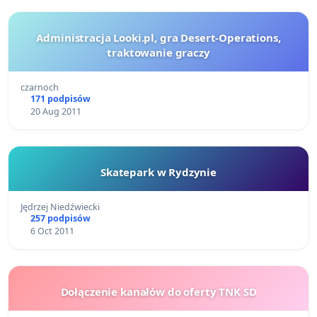
Administracja Looki.pl, gra Desert-Operations,
traktowanie graczy
czarnoch
171 podpisów
20 Aug 2011
Skatepark w Rydzynie
Jędrzej Niedźwiecki
257 podpisów
6 Oct 2011
Dołączenie kanałów do oferty TNK SD