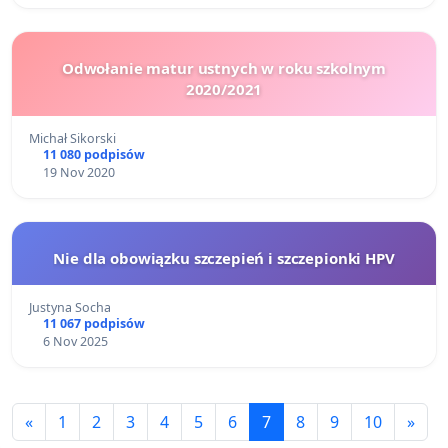
Odwołanie matur ustnych w roku szkolnym
2020/2021
Michał Sikorski
11 080 podpisów
19 Nov 2020
Nie dla obowiązku szczepień i szczepionki HPV
Justyna Socha
11 067 podpisów
6 Nov 2025
«
1
2
3
4
5
6
7
8
9
10
»