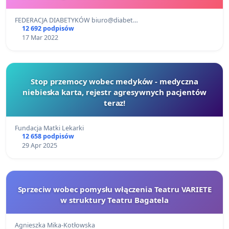
FEDERACJA DIABETYKÓW biuro@diabet…
12 692 podpisów
17 Mar 2022
Stop przemocy wobec medyków - medyczna
niebieska karta, rejestr agresywnych pacjentów
teraz!
Fundacja Matki Lekarki
12 658 podpisów
29 Apr 2025
Sprzeciw wobec pomysłu włączenia Teatru VARIETE
w struktury Teatru Bagatela
Agnieszka Mika-Kotłowska