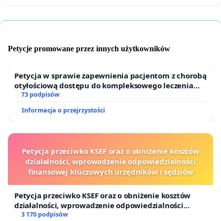
Petycje promowane przez innych użytkowników
Petycja w sprawie zapewnienia pacjentom z chorobą
otyłościową dostępu do kompleksowego leczenia
oraz programów profilaktycznych.
73 podpisów
Informacja o przejrzystości
Petycja przeciwko KSEF oraz o obniżenie kosztów
działalności, wprowadzenie odpowiedzialności
finansowej kluczowych urzędników i sędziów
Petycja przeciwko KSEF oraz o obniżenie kosztów
działalności, wprowadzenie odpowiedzialności
finansowej kluczowych urzędników i sędziów
3 170 podpisów