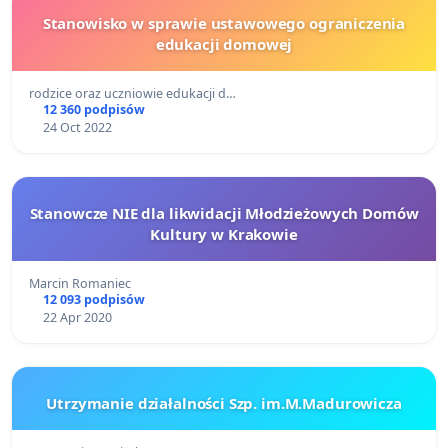
Stanowisko w sprawie ustawowego ograniczenia
edukacji domowej
rodzice oraz uczniowie edukacji d…
12 360 podpisów
24 Oct 2022
Stanowcze NIE dla likwidacji Młodzieżowych Domów
Kultury w Krakowie
Marcin Romaniec
12 093 podpisów
22 Apr 2020
Utrzymanie działalności Szp. im.M.Madurowicza