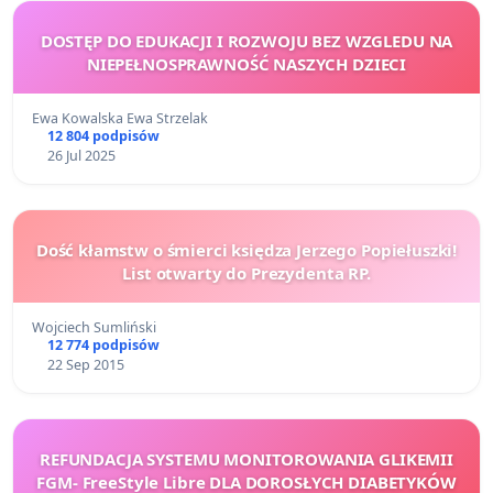
DOSTĘP DO EDUKACJI I ROZWOJU BEZ WZGLEDU NA
NIEPEŁNOSPRAWNOŚĆ NASZYCH DZIECI
Ewa Kowalska Ewa Strzelak
12 804 podpisów
26 Jul 2025
Dość kłamstw o śmierci księdza Jerzego Popiełuszki!
List otwarty do Prezydenta RP.
Wojciech Sumliński
12 774 podpisów
22 Sep 2015
REFUNDACJA SYSTEMU MONITOROWANIA GLIKEMII
FGM- FreeStyle Libre DLA DOROSŁYCH DIABETYKÓW