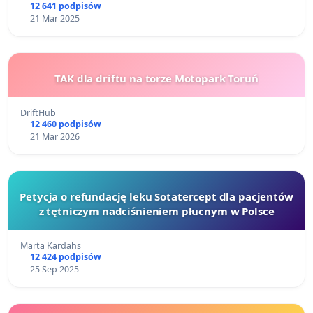
12 641 podpisów
21 Mar 2025
TAK dla driftu na torze Motopark Toruń
DriftHub
12 460 podpisów
21 Mar 2026
Petycja o refundację leku Sotatercept dla pacjentów
z tętniczym nadciśnieniem płucnym w Polsce
Marta Kardahs
12 424 podpisów
25 Sep 2025