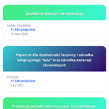
WSPARCIE BRANŻY FRYZJERSKIEJ
KAMIL CESARSKI
11 636 podpisów
15 Mar 2020
Poparcie dla działalności lecznicy i ośrodka
adopcyjnego "Ada" oraz ośrodka zwierząt
chronionych
Patrycja
11 528 podpisów
2 Jul 2021
Protest przeciwko wycince Lasu Turczyńskiego.