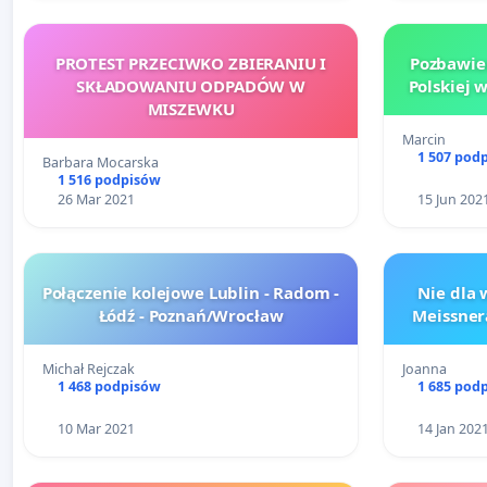
PROTEST PRZECIWKO ZBIERANIU I
Pozbawie
SKŁADOWANIU ODPADÓW W
Polskiej 
MISZEWKU
Marcin
1 507 pod
Barbara Mocarska
1 516 podpisów
26 Mar 2021
15 Jun 202
Połączenie kolejowe Lublin - Radom -
Nie dla 
Łódź - Poznań/Wrocław
Meissner
Michał Rejczak
Joanna
1 468 podpisów
1 685 pod
10 Mar 2021
14 Jan 202