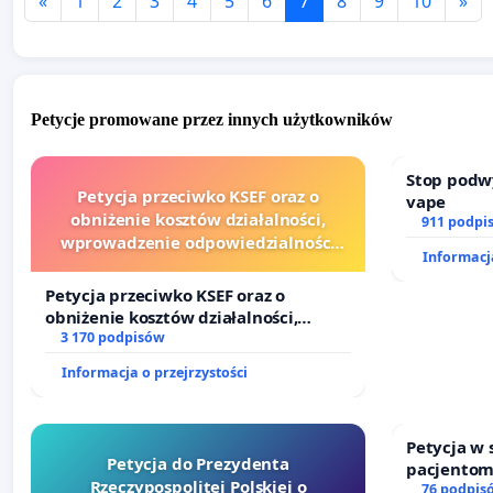
«
1
2
3
4
5
6
7
8
9
10
»
Petycje promowane przez innych użytkowników
Stop podw
Petycja przeciwko KSEF oraz o
vape
obniżenie kosztów działalności,
911 podpi
wprowadzenie odpowiedzialności
Informacja
finansowej kluczowych urzędników i
sędziów
Petycja przeciwko KSEF oraz o
obniżenie kosztów działalności,
wprowadzenie odpowiedzialności
3 170 podpisów
finansowej kluczowych urzędników i
Informacja o przejrzystości
sędziów
Petycja w
Petycja do Prezydenta
pacjentom
Rzeczypospolitej Polskiej o
dostępu d
76 podpis