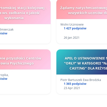
omskiej stacji kolejowej -
Żądamy natychmiastoweg
a ws. zadbania o jakość
wszystkich uczniów do
wykonania
Wolni Uczniowie
1 427 podpisów
źmierczak
pisów
26 Jan 2021
ie przyszłości Centrów
APEL O USTANOWIENIE
rowia Psychicznego
"ORŁY" W KATEGORII "N
CASTING" DLA REŻYSE
REŻYSERÓW CASTINGU 
ropka,
pisów
Piotr Bartuszek Ewa Brodzka
1 365 podpisów
23 Apr 2021