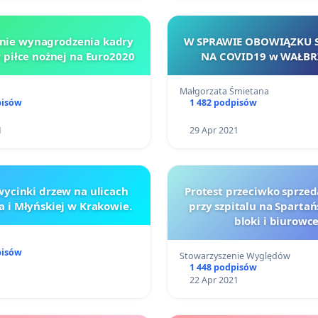
nie wynagrodzenia kadry
W SPRAWIE OBOWIĄZKU 
w piłce nożnej na Euro2020
NA COVID19 w WAŁB
Małgorzata Śmietana
pisów
1 482 podpisów
1
29 Apr 2021
wycinki drzew na ulicach
Protest przeciwko sprze
a i Młyńskiej w Krakowie.
przy szpitalu na Spartań
bloki i biurowc
pisów
Stowarzyszenie Wyględów
1 448 podpisów
1
22 Apr 2021