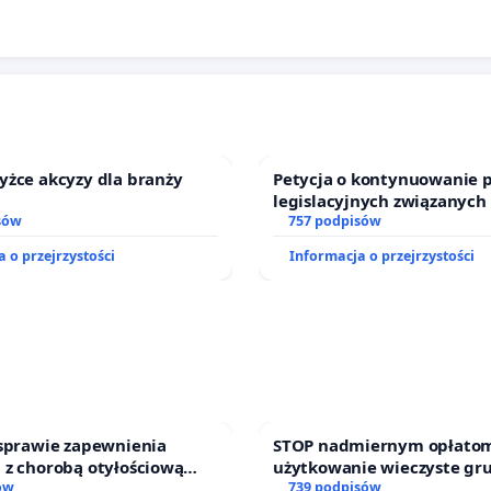
yżce akcyzy dla branży
Petycja o kontynuowanie 
legislacyjnych związanych
sów
prawa rodzinnego
757 podpisów
 o przejrzystości
Informacja o przejrzystości
 sprawie zapewnienia
STOP nadmiernym opłatom
 z chorobą otyłościową
użytkowanie wieczyste gr
o kompleksowego leczenia
ów
zajmowanych przez rodzin
739 podpisów