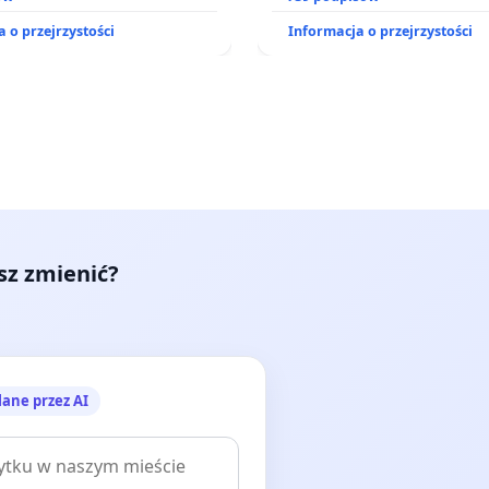
ramów profilaktycznych.
działkowe.
 o przejrzystości
Informacja o przejrzystości
esz zmienić?
lane przez AI