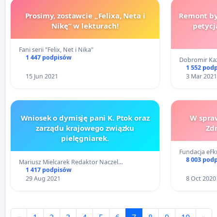
Prosimy, zostawcie „Felixa, Neta i
Remont byt
Nikę” w lekturach!
petycj
Fani serii "Felix, Net i Nika"
1 447 podpisów
Dobromir Ka
1 552 pod
15 Jun 2021
3 Mar 2021
Wniosek o dymisję pani K. Ptok oraz
W spraw
zarządu krajowego związku
Zd
pielęgniarek.
Fundacja eFk
8 003 pod
Mariusz Mielcarek Redaktor Naczel…
1 417 podpisów
29 Aug 2021
8 Oct 2020