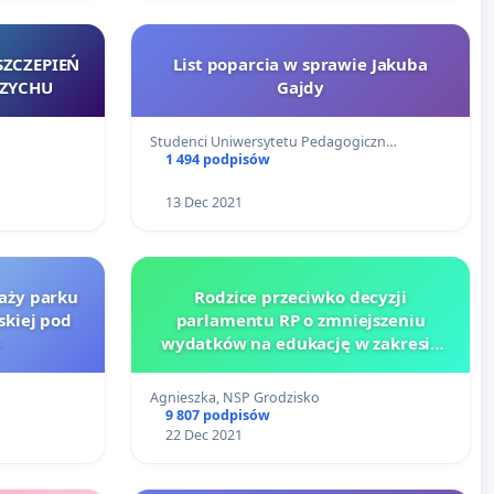
SZCZEPIEŃ
List poparcia w sprawie Jakuba
RZYCHU
Gajdy
Studenci Uniwersytetu Pedagogiczn…
1 494 podpisów
13 Dec 2021
daży parku
Rodzice przeciwko decyzji
skiej pod
parlamentu RP o zmniejszeniu
e
wydatków na edukację w zakresie
języków mniejszości narodowych i
etnicznych oraz języka regionalnego
Agnieszka, NSP Grodzisko
w budżecie na rok 2022
9 807 podpisów
22 Dec 2021