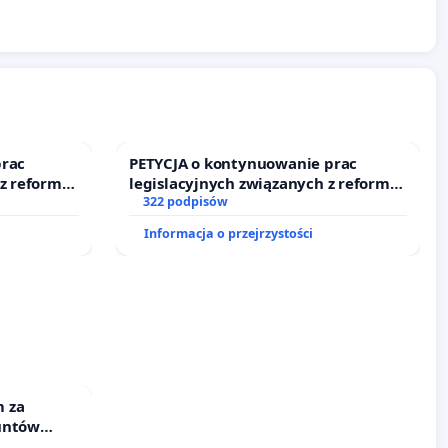
prac
PETYCJA o kontynuowanie prac
 z reformą
legislacyjnych związanych z reformą
prawa rodzinnego
322 podpisów
Informacja o przejrzystości
 za
untów
ne ogrody