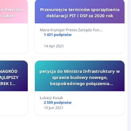
o Powrotu
Przesunięcie terminów sporządzenia
 Szkół
deklaracji PIT i DSF za 2020 rok
Maria Kryniger Prezes Zarządu Fun…
1 421 podpisów
14 Apr 2021
 NAGRÓD
petycja do Ministra Infrastruktury w
AJLEPSZY
sprawie budowy nowego,
REK I
bezpośredniego połączenia
W POLSCE
drogowego pomiędzy Krakowem i
Skawiną
Łukasz Kusak
2 559 podpisów
10 Jun 2021