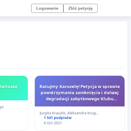
Logowanie
Złóż petycję
Dariusza
Ratujmy Karuzelę! Petycja w sprawie
powstrzymania zamknięcia i dalszej
degradacji zabytkowego Klubu
Karuzela na osiedlu “Przyjaźń”
go
Jurgita Kraużlis, Aleksandra Krug…
1 541 podpisów
6 Oct 2021