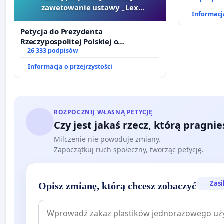
zawetowanie ustawy „Lex
oraz prog
Informacja
Szarlatan”
Petycja do Prezydenta
Rzeczypospolitej Polskiej o
zawetowanie ustawy „Lex Szarlatan”
26 333 podpisów
Informacja o przejrzystości
ROZPOCZNIJ WŁASNĄ PETYCJĘ
Czy jest jakaś rzecz, którą pragni
Milczenie nie powoduje zmiany.
Zapoczątkuj ruch społeczny, tworząc petycję.
Zasi
Opisz zmianę, którą chcesz zobaczyć