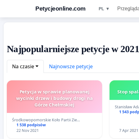
Petycjeonline.com
Przegląda
PL ▼
Najpopularniejsze petycje w 2021
Na czasie
Najnowsze petycje
Petycja w sprawie planowanej
Stop spal
wycinki drzew i budowy drogi na
Górze Chełmskiej
Stanisław A
1 543 pod
Środkowopomorskie Koło Partii Zie…
1 538 podpisów
22 Nov 2021
7 Apr 2021