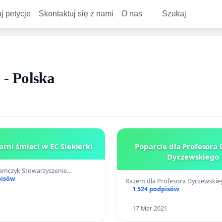
j petycje
Skontaktuj się z nami
O nas
Szukaj
 - Polska
arni śmieci w EC Siekierki
Poparcie dla Profesora 
Dyczewskiego
damczyk Stowarzyszenie…
pisów
Razem dla Profesora Dyczewskie
1 524 podpisów
17 Mar 2021