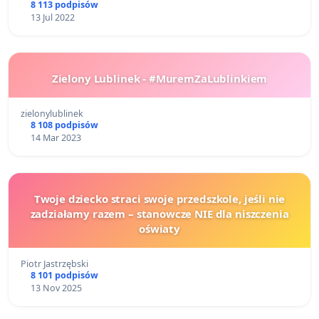
8 113 podpisów
13 Jul 2022
Zielony Lublinek - #MuremZaLublinkiem
zielonylublinek
8 108 podpisów
14 Mar 2023
Twoje dziecko straci swoje przedszkole, jeśli nie
zadziałamy razem – stanowcze NIE dla niszczenia
oświaty
Piotr Jastrzębski
8 101 podpisów
13 Nov 2025