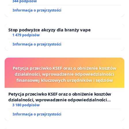
344 podpisów
Informacja o przejrzystości
Stop podwyżce akcyzy dla branży vape
1 479 podpisów
Informacja o przejrzystości
Petycja przeciwko KSEF oraz o obniżenie kosztów
działalności, wprowadzenie odpowiedzialności
finansowej kluczowych urzędników i sędziów
Petycja przeciwko KSEF oraz o obniżenie kosztów
działalności, wprowadzenie odpowiedzialności
finansowej kluczowych urzędników i sędziów
3 180 podpisów
Informacja o przejrzystości