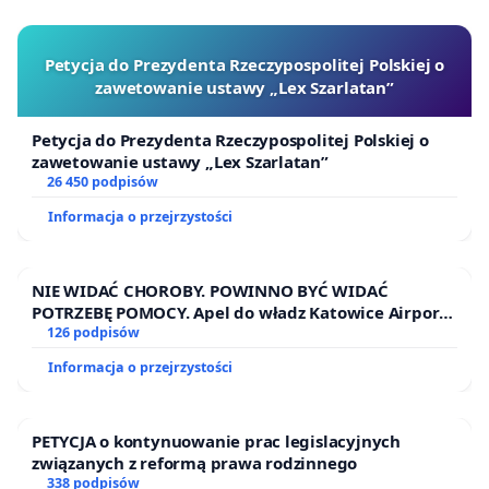
Petycja do Prezydenta Rzeczypospolitej Polskiej o
zawetowanie ustawy „Lex Szarlatan”
Petycja do Prezydenta Rzeczypospolitej Polskiej o
zawetowanie ustawy „Lex Szarlatan”
26 450 podpisów
Informacja o przejrzystości
NIE WIDAĆ CHOROBY. POWINNO BYĆ WIDAĆ
POTRZEBĘ POMOCY. Apel do władz Katowice Airport
o przystąpienie do programu HIDDEN DISABILITIES
126 podpisów
SUNFLOWER – SŁONECZNIK – UKRYTE
Informacja o przejrzystości
NIEPEŁNOSPRAWNOŚCI
PETYCJA o kontynuowanie prac legislacyjnych
związanych z reformą prawa rodzinnego
338 podpisów