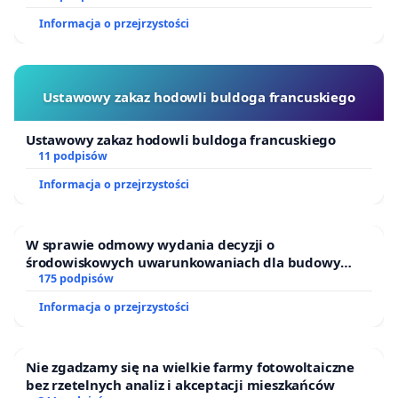
Informacja o przejrzystości
Ustawowy zakaz hodowli buldoga francuskiego
Ustawowy zakaz hodowli buldoga francuskiego
11 podpisów
Informacja o przejrzystości
W sprawie odmowy wydania decyzji o
środowiskowych uwarunkowaniach dla budowy
zakładu wytwarzania biometanu „Krynki” w
175 podpisów
Ostrowiu Południowym oraz ochrony mieszkańców i
Informacja o przejrzystości
Puszczy Knyszyńskiej
Nie zgadzamy się na wielkie farmy fotowoltaiczne
bez rzetelnych analiz i akceptacji mieszkańców