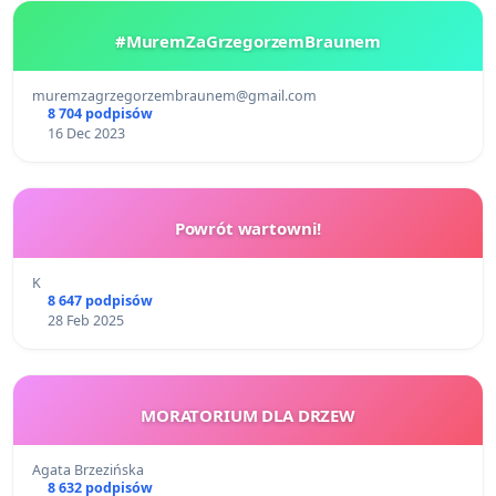
#MuremZaGrzegorzemBraunem
muremzagrzegorzembraunem@gmail.com
8 704 podpisów
16 Dec 2023
Powrót wartowni!
K
8 647 podpisów
28 Feb 2025
MORATORIUM DLA DRZEW
Agata Brzezińska
8 632 podpisów