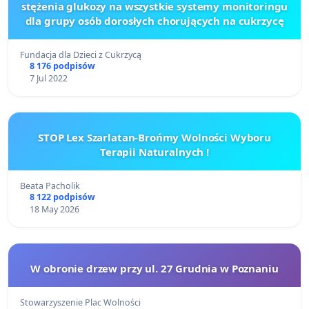
stężenia glukozy na wszystkie systemy monitoringu
dla grupy osób dorosłych chorujących na cukrzycę
Fundacja dla Dzieci z Cukrzycą
8 176 podpisów
7 Jul 2022
STOP Lex Szarlatan-Brońmy Wolności Wyboru
Terapii Naturalnych !
Beata Pacholik
8 122 podpisów
18 May 2026
W obronie drzew przy ul. 27 Grudnia w Poznaniu
Stowarzyszenie Plac Wolności