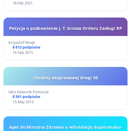
18 Feb 2021
Petycja o pozbawienie J. T. Grossa Orderu Zasługi RP
Krzysztof Wnęk
8 613 podpisów
16 Sep 2015
Chcemy ekspresowej drogi S6
Głos Dziennik Pomorza
8 561 podpisów
15 May 2013
Apel do Ministra Zdrowia o refundację dupilumabu-