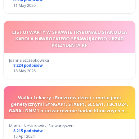
11 May 2020
LIST OTWARTY W SPRAWIE TRYBUNALU STANU DLA
KAROLA NAWROCKIEGO SPRAWUJACEGO URZAD
PREZYDENTA RP
Joanna Szczepkowska
8 224 podpisów
18 May 2026
Walka Lekarzy i Rodziców dzieci z mutacjami
genetycznymi SYNGAP1, STXBP1, SLC6A1, TBC1D24,
GABA i DNM1 o zatwierdzenie badań klinicznych nad
Lekiem Ravicti i późniejszą refundacją tego leku.
Monika Nestorowicz, Stowarzyszeni…
8 215 podpisów
15 Apr 2024