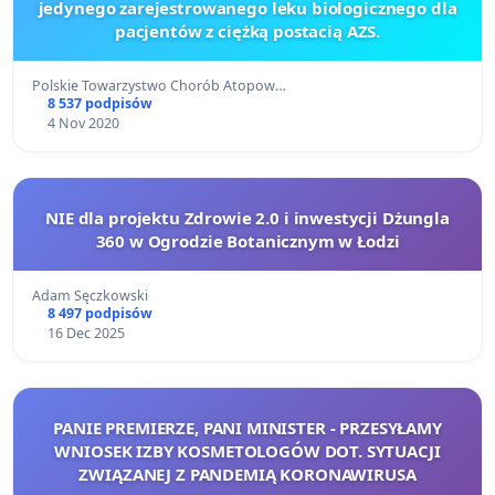
jedynego zarejestrowanego leku biologicznego dla
pacjentów z ciężką postacią AZS.
Polskie Towarzystwo Chorób Atopow…
8 537 podpisów
4 Nov 2020
NIE dla projektu Zdrowie 2.0 i inwestycji Dżungla
360 w Ogrodzie Botanicznym w Łodzi
Adam Sęczkowski
8 497 podpisów
16 Dec 2025
PANIE PREMIERZE, PANI MINISTER - PRZESYŁAMY
WNIOSEK IZBY KOSMETOLOGÓW DOT. SYTUACJI
ZWIĄZANEJ Z PANDEMIĄ KORONAWIRUSA