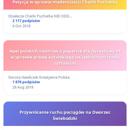
Petycja w sprawie modernizacji Chatki Puchatka
Działacze Chatki Puchatka NIE ODD…
2 117 podpisów
6 Oct 2018
Apel polskich twórców o poparcie dla Dyrektywy PE
w sprawie prawa autorskiego na jednolitym rynku
cyfrowym
Dorota Hawliczek Kreatywna Polska
1 876 podpisów
28 Aug 2018
Przywrócenie ruchu pociągów na Dworzec
Świebodzki