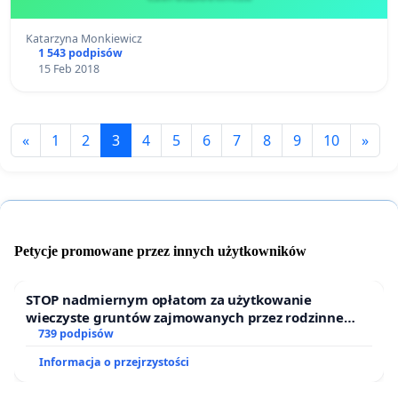
Katarzyna Monkiewicz
1 543 podpisów
15 Feb 2018
«
1
2
3
4
5
6
7
8
9
10
»
Petycje promowane przez innych użytkowników
STOP nadmiernym opłatom za użytkowanie
wieczyste gruntów zajmowanych przez rodzinne
ogrody działkowe.
739 podpisów
Informacja o przejrzystości