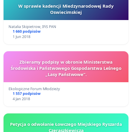
W sprawie kadencji Miedzynarodowej Rady
Oswiecimskiej
Natalia Skipietrow, IFiS PAN
1 660 podpisów
1 Jun 2018
Zbieramy podpisy w obronie Ministerstwa
Środowiska i Państwowego Gospodarstwa Leśnego
„Lasy Państwowe”.
Ekologiczne Forum Młodzieży
1 557 podpisów
4 Jan 2018
Petycja o odwołanie Łowczego Miejskiego Ryszarda
Czeraszkiewicza