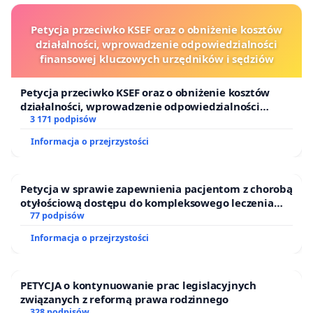
Petycja przeciwko KSEF oraz o obniżenie kosztów
działalności, wprowadzenie odpowiedzialności
finansowej kluczowych urzędników i sędziów
Petycja przeciwko KSEF oraz o obniżenie kosztów
działalności, wprowadzenie odpowiedzialności
finansowej kluczowych urzędników i sędziów
3 171 podpisów
Informacja o przejrzystości
Petycja w sprawie zapewnienia pacjentom z chorobą
otyłościową dostępu do kompleksowego leczenia
oraz programów profilaktycznych.
77 podpisów
Informacja o przejrzystości
PETYCJA o kontynuowanie prac legislacyjnych
związanych z reformą prawa rodzinnego
328 podpisów