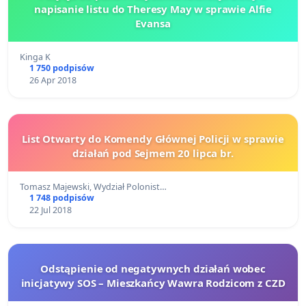
napisanie listu do Theresy May w sprawie Alfie
Evansa
Kinga K
1 750 podpisów
26 Apr 2018
List Otwarty do Komendy Głównej Policji w sprawie
działań pod Sejmem 20 lipca br.
Tomasz Majewski, Wydział Polonist…
1 748 podpisów
22 Jul 2018
Odstąpienie od negatywnych działań wobec
inicjatywy SOS – Mieszkańcy Wawra Rodzicom z CZD