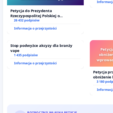
Informacja
Szarlatan”
Petycja do Prezydenta
Rzeczypospolitej Polskiej o
zawetowanie ustawy „Lex Szarlatan”
26 432 podpisów
Informacja o przejrzystości
Stop podwyżce akcyzy dla branży
Petycj
vape
obniżen
1 435 podpisów
wprowad
Informacja o przejrzystości
finansowe
Petycja pr
obniżenie 
wprowadze
3 180 pod
finansowe
Informacja
sędziów
ROZPOCZNIJ WŁASNĄ PETYCJĘ