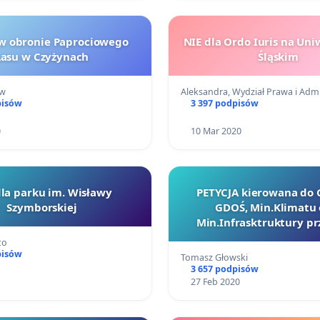
 w obronie Paprociowego
NIE dla Ordo Iuris na Uni
Lasu w Czyżynach
Śląskim
ow
Aleksandra, Wydział Prawa i Ad
pisów
3 397 podpisów
0
10 Mar 2020
la parku im. Wisławy
PETYCJA kierowana do 
Szymborskiej
GDOŚ, Min.Klimatu 
Min.Infrasktruktury p
wariantowi poprowadzen
to
ekspresowej S10 przez naj
pisów
Tomasz Głowski
i najatrakcyjniejsze tere
3 657 podpisów
Bydgoskiej
27 Feb 2020