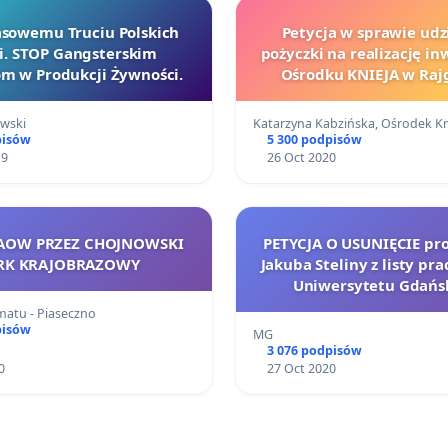
sowemu Truciu Polskich
Petycja w sprawie udz
i. STOP Gangsterskim
pożyczki na realizację in
m w Produkcji Żywności.
Ośrodku KNIEJA w Raj
wski
Katarzyna Kabzińska, Ośrodek K
pisów
5 300 podpisów
19
26 Oct 2020
 AOW PRZEZ CHOJNOWSKI
PETYCJA O USUNIĘCIE prof. dr hab.
RK KRAJOBRAZOWY
Jakuba Steliny z listy p
Uniwersytetu Gdańs
matu - Piaseczno
pisów
MG
3 076 podpisów
0
27 Oct 2020