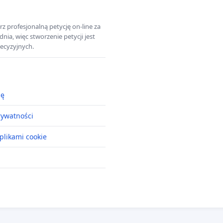
z profesjonalną petycję on-line za
a, więc stworzenie petycji jest
ecyzyjnych.
ję
rywatności
plikami cookie