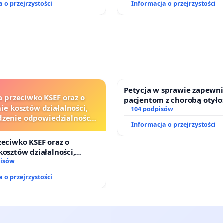
 o przejrzystości
Informacja o przejrzystości
Południowym oraz ochron
mieszkańców i Puszczy Kny
Petycja w sprawie zapewn
a przeciwko KSEF oraz o
pacjentom z chorobą otyło
ie kosztów działalności,
dostępu do kompleksowego
104 podpisów
zenie odpowiedzialności
oraz programów profilakty
Informacja o przejrzystości
j kluczowych urzędników i
sędziów
zeciwko KSEF oraz o
kosztów działalności,
nie odpowiedzialności
pisów
j kluczowych urzędników i
 o przejrzystości