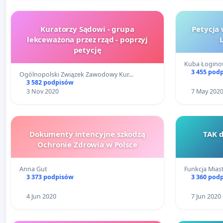
Kuratorzy Sądowi - grupa
Petycja
lekceważona przez rząd - poprzyj
petycję
Kuba Łogin
3 455 pod
Ogólnopolski Związek Zawodowy Kur…
3 582 podpisów
3 Nov 2020
7 May 202
Dokumenty intencyjne szkodzą
TAK d
Ochronie Zdrowia w Polsce
Anna Gut
Funkcja Mias
3 373 podpisów
3 360 pod
4 Jun 2020
7 Jun 2020