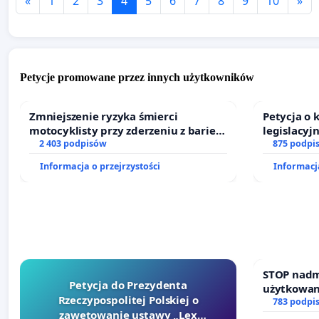
«
1
2
3
4
5
6
7
8
9
10
»
Petycje promowane przez innych użytkowników
Zmniejszenie ryzyka śmierci
Petycja o
motocyklisty przy zderzeniu z barierą
legislacyj
energochłonną
2 403 podpisów
prawa rod
875 podpi
Informacja o przejrzystości
Informacja
STOP nadm
Petycja do Prezydenta
użytkowan
Rzeczypospolitej Polskiej o
zajmowany
783 podpi
zawetowanie ustawy „Lex
działkowe.