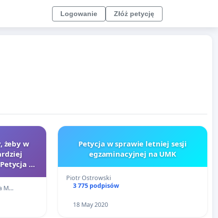
Logowanie
Złóż petycję
, żeby w
Petycja w sprawie letniej sesji
ardziej
egzaminacyjnej na UMK
Petycja w
dnie z
Piotr Ostrowski
rdami.
3 775 podpisów
ta M…
18 May 2020