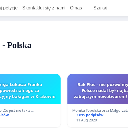
j petycje
Skontaktuj się z nami
O nas
Szukaj
 - Polska
isja Łukasza Franka
Rak Płuc - nie pozwólmy
powiedzialnego za
Polsce nadal był najb
yjny bałagan w Krakowie
zabójczym nowotworem! 
sprawie leczenia zgo
europejskimi standa
 „Co jest nie tak z …
Monika Topolska oraz Małgorza
pisów
3 815 podpisów
11 Aug 2020