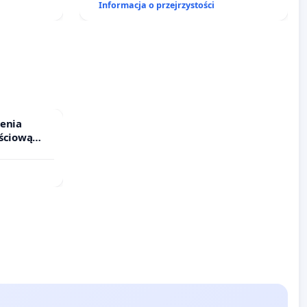
Informacja o przejrzystości
y
szyńskiej
ienia
ściową
 leczenia
cznych.