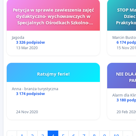
Petycja w sprawie zawieszenia zajęć
STOP Ma
dydaktyczno- wychowawczych w
Dziec
Specjalnych Ośrodkach Szkolno-
Praktyko
Wychowawczych
Jagoda
Marcin Busto
3 326 podpisów
6 174 pod
13 Mar 2020
15 Nov 20
Ratujmy ferie!
NIE DLA
PA
Anna - branża turystyczna
3 174 podpisów
Alarm dla Kli
3 180 pod
24 Nov 2020
20 Feb 202