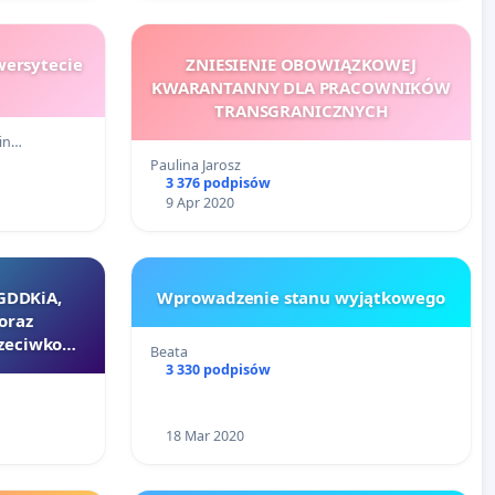
wersytecie
ZNIESIENIE OBOWIĄZKOWEJ
KWARANTANNY DLA PRACOWNIKÓW
TRANSGRANICZNYCH
min…
Paulina Jarosz
3 376 podpisów
9 Apr 2020
GDDKiA,
Wprowadzenie stanu wyjątkowego
oraz
rzeciwko
Beata
ia drogi
3 330 podpisów
cenniejsze
ny Puszczy
18 Mar 2020