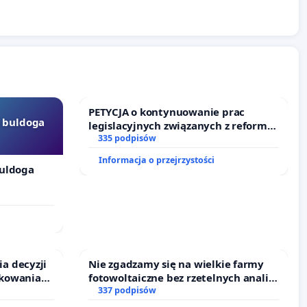
PETYCJA o kontynuowanie prac
 buldoga
legislacyjnych związanych z reformą
prawa rodzinnego
335 podpisów
Informacja o przejrzystości
uldoga
a decyzji
Nie zgadzamy się na wielkie farmy
kowaniach
fotowoltaiczne bez rzetelnych analiz i
rzania
akceptacji mieszkańców
337 podpisów
rowiu