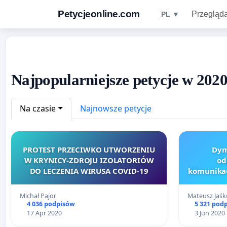
Petycjeonline.com
Przegląda
PL ▼
Najpopularniejsze petycje w 2020
Na czasie
Najnowsze petycje
PROTEST PRZECIWKO UTWORZENIU
Dym
W KRYNICY-ZDROJU IZOLATORIÓW
od
DO LECZENIA WIRUSA COVID-19
komunikac
Michał Pajor
Mateusz Jaśko
4 036 podpisów
5 321 pod
17 Apr 2020
3 Jun 2020