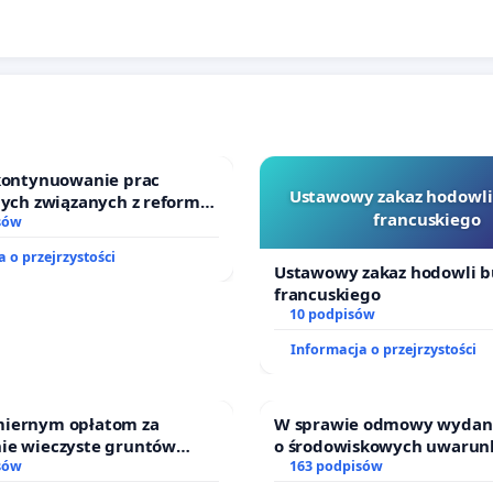
 kontynuowanie prac
Ustawowy zakaz hodowli
nych związanych z reformą
francuskiego
zinnego
sów
 o przejrzystości
Ustawowy zakaz hodowli b
francuskiego
10 podpisów
Informacja o przejrzystości
iernym opłatom za
W sprawie odmowy wydani
ie wieczyste gruntów
o środowiskowych uwarun
ch przez rodzinne ogrody
sów
dla budowy zakładu wytwa
163 podpisów
biometanu „Krynki” w Ost