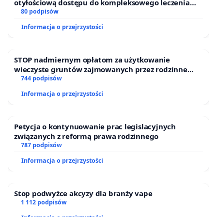
otyłościową dostępu do kompleksowego leczenia
oraz programów profilaktycznych.
80 podpisów
Informacja o przejrzystości
STOP nadmiernym opłatom za użytkowanie
wieczyste gruntów zajmowanych przez rodzinne
ogrody działkowe.
744 podpisów
Informacja o przejrzystości
Petycja o kontynuowanie prac legislacyjnych
związanych z reformą prawa rodzinnego
787 podpisów
Informacja o przejrzystości
Stop podwyżce akcyzy dla branży vape
1 112 podpisów