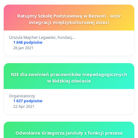
Ratujmy Szkołę Podstawową w Bezwoli - wzór
integracji międzykulturowej dzieci
Urszula Majcher Legawiec, Fundacj…
1 648 podpisów
26 Jan 2021
NIE dla zwolnień pracowników niepedagogicznych
w łódzkiej oświacie
Organizatorzy
1 637 podpisów
22 Apr 2021
Odwołanie Grzegorza Janduły z funkcji prezesa