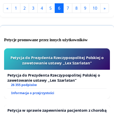
«
1
2
3
4
5
6
7
8
9
10
»
Petycje promowane przez innych użytkowników
Petycja do Prezydenta Rzeczypospolitej Polskiej o
zawetowanie ustawy „Lex Szarlatan”
Petycja do Prezydenta Rzeczypospolitej Polskiej o
zawetowanie ustawy „Lex Szarlatan”
26 355 podpisów
Informacja o przejrzystości
Petycja w sprawie zapewnienia pacjentom z chorobą