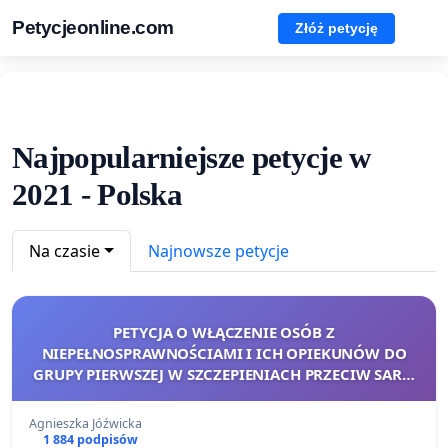
Petycjeonline.com
Złóż petycję
Najpopularniejsze petycje w
2021 - Polska
Na czasie
Najnowsze petycje
PETYCJA O WŁĄCZENIE OSÓB Z
NIEPEŁNOSPRAWNOŚCIAMI I ICH OPIEKUNÓW DO
GRUPY PIERWSZEJ W SZCZEPIENIACH PRZECIW SARS-
COV-2
Agnieszka Jóźwicka
1 884 podpisów