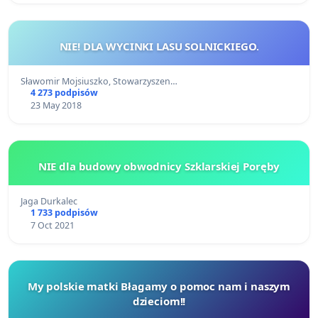
NIE! DLA WYCINKI LASU SOLNICKIEGO.
Sławomir Mojsiuszko, Stowarzyszen…
4 273 podpisów
23 May 2018
NIE dla budowy obwodnicy Szklarskiej Poręby
Jaga Durkalec
1 733 podpisów
7 Oct 2021
My polskie matki Błagamy o pomoc nam i naszym
dzieciom!!