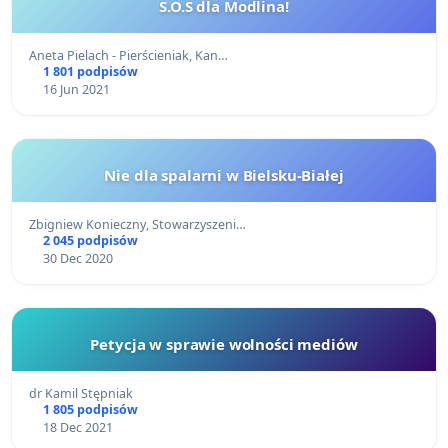
S.O.S dla Modlina!
Aneta Pielach - Pierścieniak, Kan…
1 801 podpisów
16 Jun 2021
Nie dla spalarni w Bielsku-Białej
Zbigniew Konieczny, Stowarzyszeni…
2 045 podpisów
30 Dec 2020
Petycja w sprawie wolności mediów
dr Kamil Stępniak
1 805 podpisów
18 Dec 2021