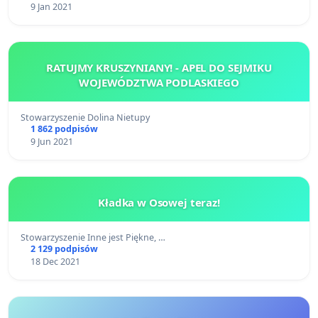
9 Jan 2021
RATUJMY KRUSZYNIANY! - APEL DO SEJMIKU
WOJEWÓDZTWA PODLASKIEGO
Stowarzyszenie Dolina Nietupy
1 862 podpisów
9 Jun 2021
Kładka w Osowej teraz!
Stowarzyszenie Inne jest Piękne, …
2 129 podpisów
18 Dec 2021