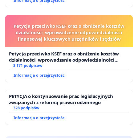
Informacja o przejrzystości
Petycja przeciwko KSEF oraz o obniżenie kosztów
działalności, wprowadzenie odpowiedzialności
finansowej kluczowych urzędników i sędziów
Petycja przeciwko KSEF oraz o obniżenie kosztów
działalności, wprowadzenie odpowiedzialności
finansowej kluczowych urzędników i sędziów
3 171 podpisów
Informacja o przejrzystości
PETYCJA o kontynuowanie prac legislacyjnych
związanych z reformą prawa rodzinnego
328 podpisów
Informacja o przejrzystości