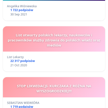
Angelika Wiśniewska
1 722 podpisów
30 Sep 2021
List otwarty polskich lekarzy, naukowców i
pracowników służby zdrowia do polskich władz oraz
mediów
List Lekarzy
22 317 podpisów
21 Oct 2020
STOP LIKWIDACJI- KURCZAKA Z ROŻNA NA
WYSZOGRODZKIEJ!!!
SEBASTIAN WIEWIÓRA
1 719 podpisów