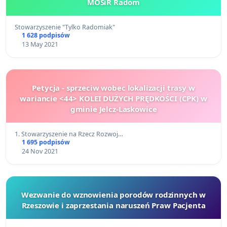
MOSiR Radom
Stowarzyszenie "Tylko Radomiak"
1 628 podpisów
13 May 2021
Petycja - sprzeciw wobec lokalizacji trasy w
wariancie <44> KOLEI DUŻYCH PRĘDKOŚCI (CPK) w
gminie Jelcz-Laskowice
1. Stowarzyszenie na Rzecz Rozwoj…
1 695 podpisów
24 Nov 2021
Wezwanie do wznowienia porodów rodzinnych w
Rzeszowie i zaprzestania naruszeń Praw Pacjenta